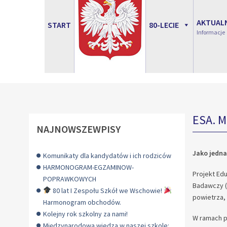
AKTUAL
START
80-LECIE
Informacje
ESA. M
NAJNOWSZEWPISY
Jako jedna
Komunikaty dla kandydatów i ich rodziców
HARMONOGRAM-EGZAMINOW-
Projekt Ed
POPRAWKOWYCH
Badawczy (
80 lat I Zespołu Szkół we Wschowie!
powietrza, 
Harmonogram obchodów.
Kolejny rok szkolny za nami!
W ramach pr
Międzynarodowa wiedza w naszej szkole: