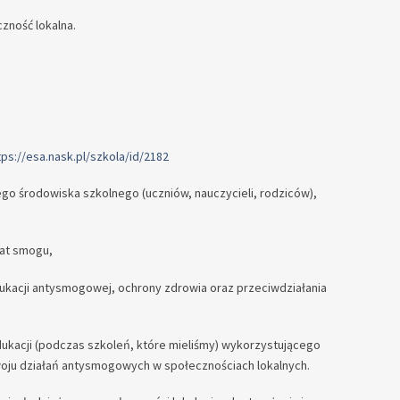
zność lokalna.
tps://esa.nask.pl/szkola/id/2182
ego środowiska szkolnego (uczniów, nauczycieli, rodziców),
mat smogu,
dukacji antysmogowej, ochrony zdrowia oraz przeciwdziałania
kacji (podczas szkoleń, które mieliśmy) wykorzystującego
oju działań antysmogowych w społecznościach lokalnych.