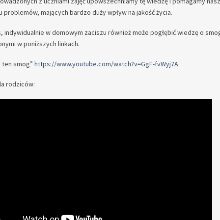
owadzonych z uczniami zajęć upowszechniamy tę wiedzę i pomagamy naszej
u problemów, mających bardzo duży wpływ na jakość życia.
s, indywidualnie w domowym zaciszu również może pogłębić wiedzę o smog
nymi w poniższych linkach.
ły ten smog”
https://www.youtube.com/watch?v=GgF-fvWyj7A
la rodziców: