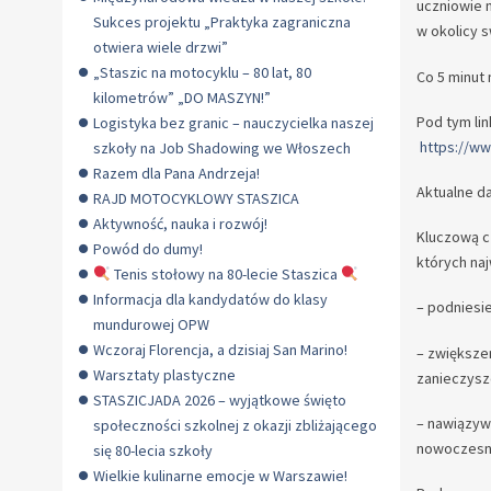
uczniowie 
Sukces projektu „Praktyka zagraniczna
w okolicy s
otwiera wiele drzwi”
„Staszic na motocyklu – 80 lat, 80
Co 5 minut
kilometrów” „DO MASZYN!”
Pod tym li
Logistyka bez granic – nauczycielka naszej
https://w
szkoły na Job Shadowing we Włoszech
Razem dla Pana Andrzeja!
Aktualne d
RAJD MOTOCYKLOWY STASZICA
Aktywność, nauka i rozwój!
Kluczową cz
Powód do dumy!
których naj
Tenis stołowy na 80-lecie Staszica
Informacja dla kandydatów do klasy
– podniesi
mundurowej OPW
Wczoraj Florencja, a dzisiaj San Marino!
– zwiększe
Warsztaty plastyczne
zanieczysz
STASZICJADA 2026 – wyjątkowe święto
– nawiązyw
społeczności szkolnej z okazji zbliżającego
nowoczesne
się 80-lecia szkoły
Wielkie kulinarne emocje w Warszawie!