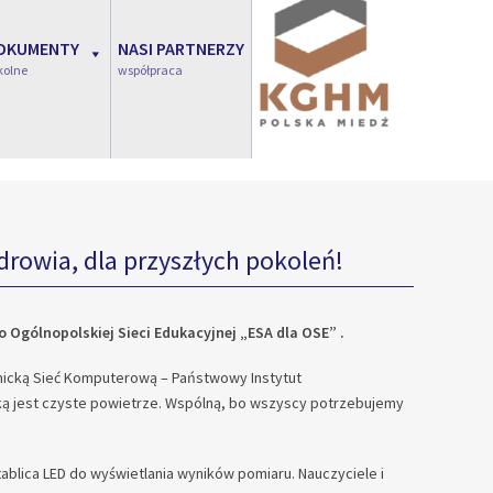
OKUMENTY
NASI PARTNERZY
kolne
współpraca
drowia, dla przyszłych pokoleń!
o Ogólnopolskiej Sieci Edukacyjnej „ESA dla OSE” .
micką Sieć Komputerową – Państwowy Instytut
aką jest czyste powietrze. Wspólną, bo wszyscy potrzebujemy
tablica LED do wyświetlania wyników pomiaru. Nauczyciele i