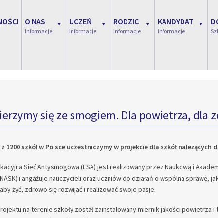
NOŚCI
O NAS
UCZEŃ
RODZIC
KANDYDAT
D
Informacje
Informacje
Informacje
Informacje
Sz
ierzymy się ze smogiem. Dla powietrza, dla z
 z 1200 szkół w Polsce uczestniczymy w projekcie dla szkół należących d
ukacyjna Sieć Antysmogowa (ESA) jest realizowany przez Naukową i Akade
NASK) i angażuje nauczycieli oraz uczniów do działań o wspólną sprawę, j
aby żyć, zdrowo się rozwijać i realizować swoje pasje.
ojektu na terenie szkoły został zainstalowany miernik jakości powietrza i 