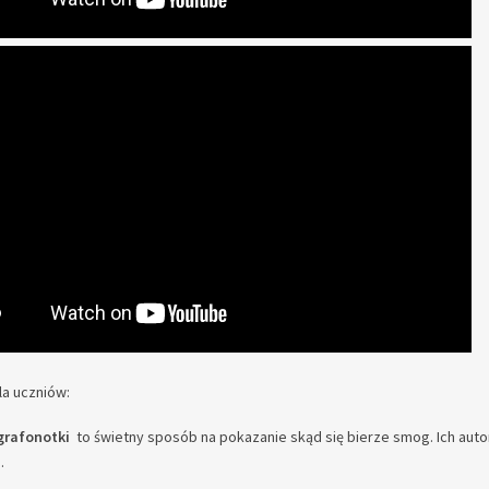
la uczniów:
rafonotki
to świetny sposób na pokazanie skąd się bierze smog. Ich autor
.