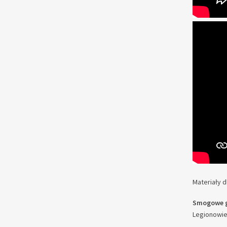
Materiały d
Smogowe g
Legionowie