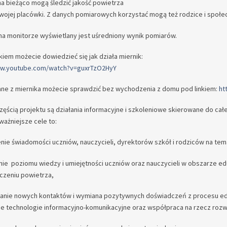
na bieżąco mogą śledzić jakość powietrza
wojej placówki. Z danych pomiarowych korzystać mogą też rodzice i społec
 na monitorze wyświetlany jest uśredniony wynik pomiarów.
nkiem możecie dowiedzieć się jak działa miernik:
ww.youtube.com/watch?v=guxrTzO2HyY
ane z miernika możecie sprawdzić bez wychodzenia z domu pod linkiem:
ht
ęścią projektu są działania informacyjne i szkoleniowe skierowane do cał
ważniejsze cele to:
enie świadomości uczniów, nauczycieli, dyrektorów szkół i rodziców na te
nie poziomu wiedzy i umiejętności uczniów oraz nauczycieli w obszarze e
czeniu powietrza,
anie nowych kontaktów i wymiana pozytywnych doświadczeń z procesu edu
 technologie informacyjno-komunikacyjne oraz współpraca na rzecz rozw