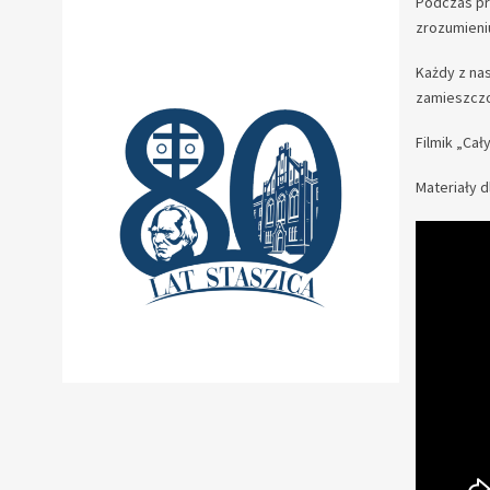
Podczas pr
zrozumieni
Każdy z na
zamieszczo
Filmik „Ca
Materiały d