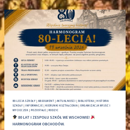
80-LECIA SZKOŁY
|
ABSOLWENT
|
AKTUALNOŚCI
|
BIBLIOTEKA
|
HISTORIA
SZKOŁY
|
INFORMACJE
|
KIERUNKI KSZTAŁCENIA
|
ORGANIZACJA WYJŚĆ I
WYCIECZEK
|
POZOSTAŁE
|
RODZIC
80 LAT I ZESPOŁU SZKÓŁ WE WSCHOWIE!
HARMONOGRAM OBCHODÓW.