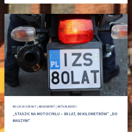
80-LECIA SZKOŁY
|
ABSOLWENT
|
AKTUALNOŚCI
„STASZIC NA MOTOCYKLU – 80 LAT, 80 KILOMETRÓW” „DO
MASZYN!”