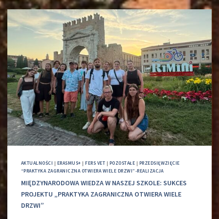
AKTUALNOŚCI
|
ERASMUS+
|
FERS VET
|
POZOSTAŁE
|
PRZEDSIĘWZIĘCIE
“PRAKTYKA ZAGRANICZNA OTWIERA WIELE DRZWI”-REALIZACJA
MIĘDZYNARODOWA WIEDZA W NASZEJ SZKOLE: SUKCES
PROJEKTU „PRAKTYKA ZAGRANICZNA OTWIERA WIELE
DRZWI”