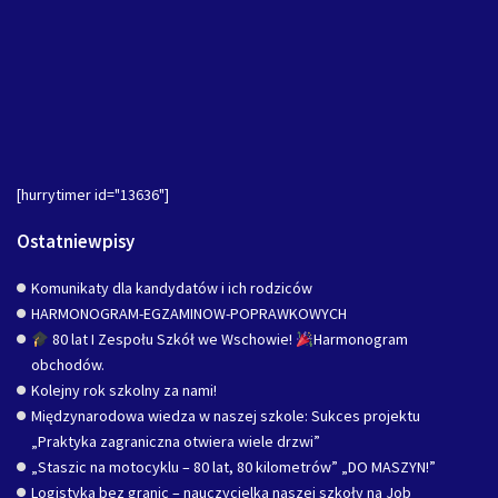
[hurrytimer id="13636"]
Ostatniewpisy
Komunikaty dla kandydatów i ich rodziców
HARMONOGRAM-EGZAMINOW-POPRAWKOWYCH
80 lat I Zespołu Szkół we Wschowie!
Harmonogram
obchodów.
Kolejny rok szkolny za nami!
Międzynarodowa wiedza w naszej szkole: Sukces projektu
„Praktyka zagraniczna otwiera wiele drzwi”
„Staszic na motocyklu – 80 lat, 80 kilometrów” „DO MASZYN!”
Logistyka bez granic – nauczycielka naszej szkoły na Job