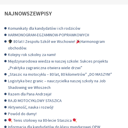
NAJNOWSZEWPISY
Komunikaty dla kandydatów i ich rodziców
HARMONOGRAM-EGZAMINOW-POPRAWKOWYCH
80 lat I Zespołu Szkół we Wschowie!
Harmonogram
obchodów.
Kolejny rok szkolny za nami!
Międzynarodowa wiedza w naszej szkole: Sukces projektu
„Praktyka zagraniczna otwiera wiele drzwi”
„Staszic na motocyklu – 80 lat, 80 kilometrów” „DO MASZYN!”
Logistyka bez granic – nauczycielka naszej szkoły na Job
Shadowing we Włoszech
Razem dla Pana Andrzeja!
RAJD MOTOCYKLOWY STASZICA
Aktywność, nauka i rozwój!
Powód do dumy!
Tenis stołowy na 80-lecie Staszica
Informacja dla kandydatów do klasy mundurowej OPW