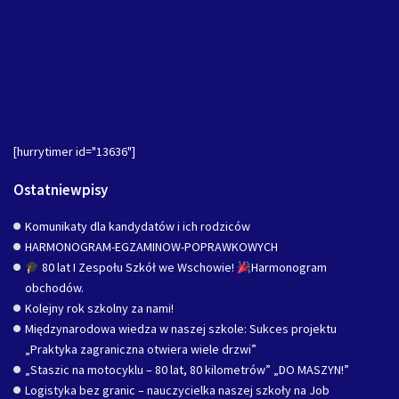
[hurrytimer id="13636"]
Ostatniewpisy
Komunikaty dla kandydatów i ich rodziców
HARMONOGRAM-EGZAMINOW-POPRAWKOWYCH
80 lat I Zespołu Szkół we Wschowie!
Harmonogram
obchodów.
Kolejny rok szkolny za nami!
Międzynarodowa wiedza w naszej szkole: Sukces projektu
„Praktyka zagraniczna otwiera wiele drzwi”
„Staszic na motocyklu – 80 lat, 80 kilometrów” „DO MASZYN!”
Logistyka bez granic – nauczycielka naszej szkoły na Job