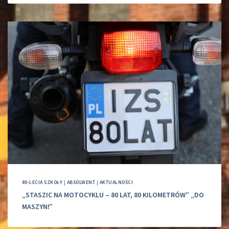
80-LECIA SZKOŁY
|
ABSOLWENT
|
AKTUALNOŚCI
„STASZIC NA MOTOCYKLU – 80 LAT, 80 KILOMETRÓW” „DO
MASZYN!”