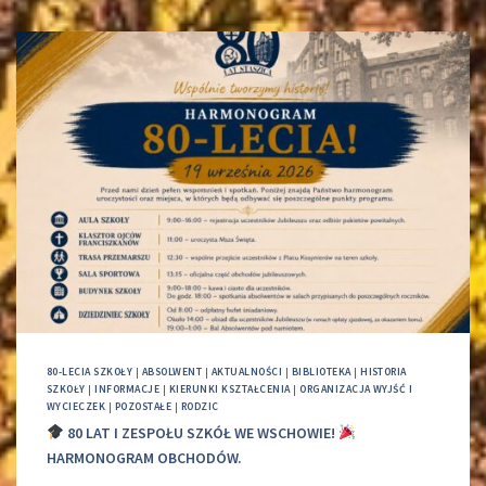
80-LECIA SZKOŁY
|
ABSOLWENT
|
AKTUALNOŚCI
|
BIBLIOTEKA
|
HISTORIA
SZKOŁY
|
INFORMACJE
|
KIERUNKI KSZTAŁCENIA
|
ORGANIZACJA WYJŚĆ I
WYCIECZEK
|
POZOSTAŁE
|
RODZIC
80 LAT I ZESPOŁU SZKÓŁ WE WSCHOWIE!
HARMONOGRAM OBCHODÓW.