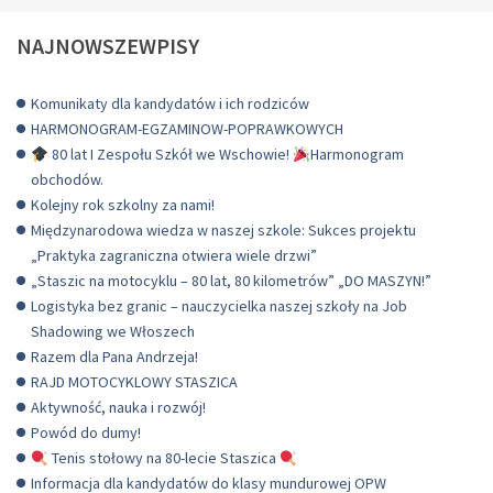
NAJNOWSZEWPISY
Komunikaty dla kandydatów i ich rodziców
HARMONOGRAM-EGZAMINOW-POPRAWKOWYCH
80 lat I Zespołu Szkół we Wschowie!
Harmonogram
obchodów.
Kolejny rok szkolny za nami!
Międzynarodowa wiedza w naszej szkole: Sukces projektu
„Praktyka zagraniczna otwiera wiele drzwi”
„Staszic na motocyklu – 80 lat, 80 kilometrów” „DO MASZYN!”
Logistyka bez granic – nauczycielka naszej szkoły na Job
Shadowing we Włoszech
Razem dla Pana Andrzeja!
RAJD MOTOCYKLOWY STASZICA
Aktywność, nauka i rozwój!
Powód do dumy!
Tenis stołowy na 80-lecie Staszica
Informacja dla kandydatów do klasy mundurowej OPW