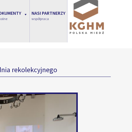
OKUMENTY
NASI PARTNERZY
kolne
współpraca
dnia rekolekcyjnego