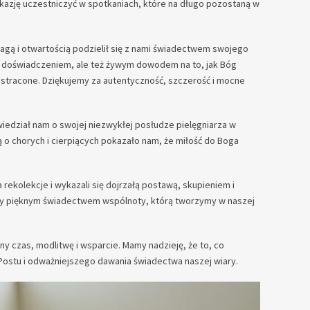
okazję uczestniczyć w spotkaniach, które na długo pozostaną w
wagą i otwartością podzielił się z nami świadectwem swojego
cym doświadczeniem, ale też żywym dowodem na to, jak Bóg
ż stracone. Dziękujemy za autentyczność, szczerość i mocne
wiedział nam o swojej niezwykłej posłudze pielęgniarza w
 o chorych i cierpiących pokazało nam, że miłość do Boga
na rekolekcje i wykazali się dojrzałą postawą, skupieniem i
ły pięknym świadectwem wspólnoty, którą tworzymy w naszej
y czas, modlitwę i wsparcie. Mamy nadzieję, że to, co
 Postu i odważniejszego dawania świadectwa naszej wiary.