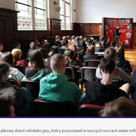
ątkowy dzień rekolekcyjny, który pozostawił w naszych sercach wiele reflek