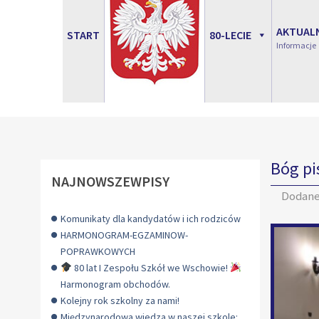
AKTUAL
START
80-LECIE
Informacje
Bóg pi
NAJNOWSZEWPISY
Dodan
Komunikaty dla kandydatów i ich rodziców
HARMONOGRAM-EGZAMINOW-
POPRAWKOWYCH
80 lat I Zespołu Szkół we Wschowie!
Harmonogram obchodów.
Kolejny rok szkolny za nami!
Międzynarodowa wiedza w naszej szkole: