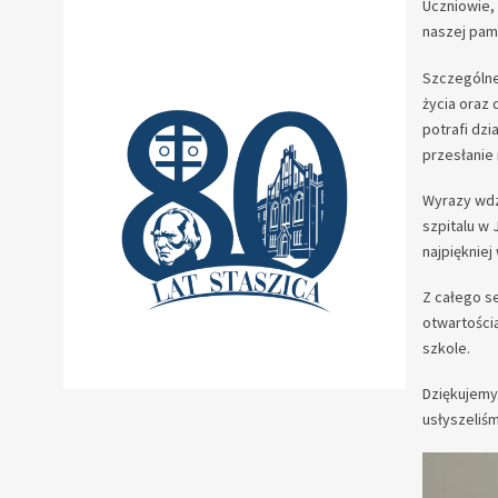
Uczniowie, 
naszej pami
Szczególne
życia oraz 
potrafi dzi
przesłanie 
Wyrazy wdz
szpitalu w 
najpiękniej
Z całego s
otwartości
szkole.
Dziękujemy 
usłyszeliś