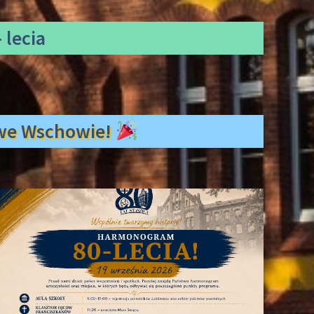
 lecia
ł we Wschowie!