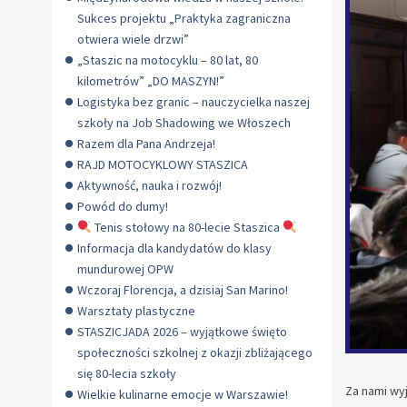
Sukces projektu „Praktyka zagraniczna
otwiera wiele drzwi”
„Staszic na motocyklu – 80 lat, 80
kilometrów” „DO MASZYN!”
Logistyka bez granic – nauczycielka naszej
szkoły na Job Shadowing we Włoszech
Razem dla Pana Andrzeja!
RAJD MOTOCYKLOWY STASZICA
Aktywność, nauka i rozwój!
Powód do dumy!
Tenis stołowy na 80-lecie Staszica
Informacja dla kandydatów do klasy
mundurowej OPW
Wczoraj Florencja, a dzisiaj San Marino!
Warsztaty plastyczne
STASZICJADA 2026 – wyjątkowe święto
społeczności szkolnej z okazji zbliżającego
się 80-lecia szkoły
Za nami wyj
Wielkie kulinarne emocje w Warszawie!