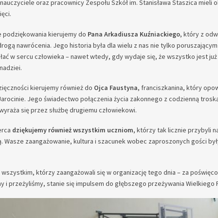
nauczyciele oraz pracownicy Zespołu Szkół im. Stanisława Staszica mieli 
ęci.
 podziękowania kierujemy do
Pana Arkadiusza Kuźniackiego
, który z od
drogą nawrócenia. Jego historia była dla wielu z nas nie tylko poruszają
ałać w sercu człowieka – nawet wtedy, gdy wydaje się, że wszystko jest ju
nadziei.
ięczności kierujemy również do
Ojca Faustyna
, franciszkanina, który opo
Jarocinie. Jego świadectwo połączenia życia zakonnego z codzienną troską
 wyraża się przez służbę drugiemu człowiekowi.
erca
dziękujemy również wszystkim uczniom
, którzy tak licznie przybyli 
ą. Wasze zaangażowanie, kultura i szacunek wobec zaproszonych gości by
wszystkim, którzy zaangażowali się w organizację tego dnia – za poświęcon
my i przeżyliśmy, stanie się impulsem do głębszego przeżywania Wielkiego