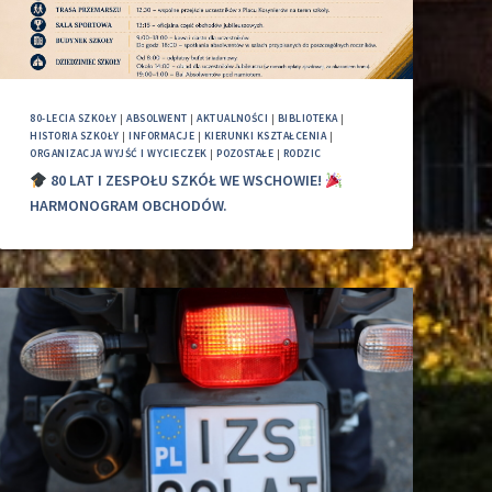
80-LECIA SZKOŁY
|
ABSOLWENT
|
AKTUALNOŚCI
|
BIBLIOTEKA
|
HISTORIA SZKOŁY
|
INFORMACJE
|
KIERUNKI KSZTAŁCENIA
|
ORGANIZACJA WYJŚĆ I WYCIECZEK
|
POZOSTAŁE
|
RODZIC
80 LAT I ZESPOŁU SZKÓŁ WE WSCHOWIE!
HARMONOGRAM OBCHODÓW.