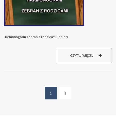
Harmonogram zebrań z rodzicamiPobierz
HARMONOGR
CZYTAJ WIĘCEJ
ZEBRAŃ
Z
RODZICAMI
NA
ROK
SZKOLNY
2022/2023
1
2
(current)