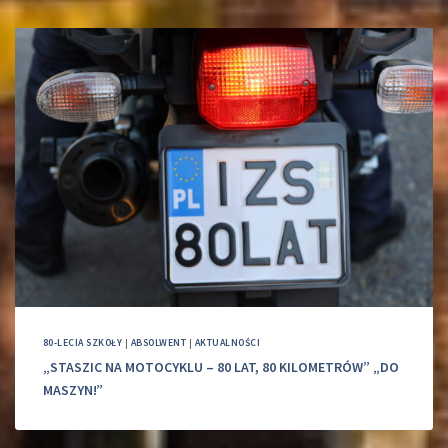
80-LECIA SZKOŁY
|
ABSOLWENT
|
AKTUALNOŚCI
„STASZIC NA MOTOCYKLU – 80 LAT, 80 KILOMETRÓW” „DO
MASZYN!”