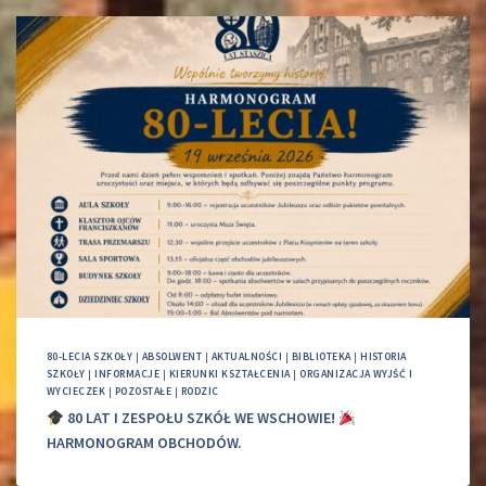
80-LECIA SZKOŁY
|
ABSOLWENT
|
AKTUALNOŚCI
|
BIBLIOTEKA
|
HISTORIA
SZKOŁY
|
INFORMACJE
|
KIERUNKI KSZTAŁCENIA
|
ORGANIZACJA WYJŚĆ I
WYCIECZEK
|
POZOSTAŁE
|
RODZIC
80 LAT I ZESPOŁU SZKÓŁ WE WSCHOWIE!
HARMONOGRAM OBCHODÓW.