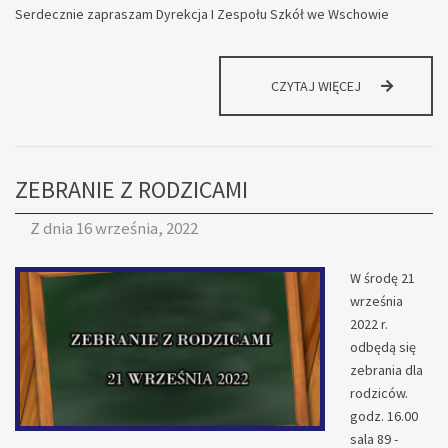
Serdecznie zapraszam Dyrekcja I Zespołu Szkół we Wschowie
ZEBRANIE
CZYTAJ WIĘCEJ
Z
RODZICAMI
ZEBRANIE Z RODZICAMI
Z dnia
16 września, 2022
W środę 21
września
2022 r.
odbędą się
zebrania dla
rodziców.
godz. 16.00
sala 89 -