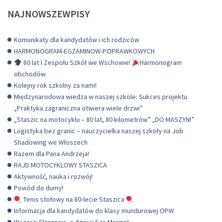
NAJNOWSZEWPISY
Komunikaty dla kandydatów i ich rodziców
HARMONOGRAM-EGZAMINOW-POPRAWKOWYCH
80 lat I Zespołu Szkół we Wschowie!
Harmonogram
obchodów.
Kolejny rok szkolny za nami!
Międzynarodowa wiedza w naszej szkole: Sukces projektu
„Praktyka zagraniczna otwiera wiele drzwi”
„Staszic na motocyklu – 80 lat, 80 kilometrów” „DO MASZYN!”
Logistyka bez granic – nauczycielka naszej szkoły na Job
Shadowing we Włoszech
Razem dla Pana Andrzeja!
RAJD MOTOCYKLOWY STASZICA
Aktywność, nauka i rozwój!
Powód do dumy!
Tenis stołowy na 80-lecie Staszica
Informacja dla kandydatów do klasy mundurowej OPW