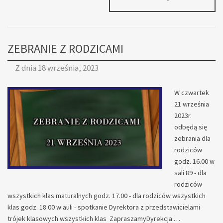
ZEBRAŃ
Z
RODZICAM
W
ZEBRANIE Z RODZICAMI
ROKU
SZKOLNYM
2025/2026
Z dnia
18 września, 2023
W czwartek
21 września
2023r.
odbędą się
zebrania dla
rodziców
godz. 16.00 w
sali 89 - dla
rodziców
wszystkich klas maturalnych godz. 17.00 - dla rodziców wszystkich
klas godz. 18.00 w auli - spotkanie Dyrektora z przedstawicielami
trójek klasowych wszystkich klas ZapraszamyDyrekcja …