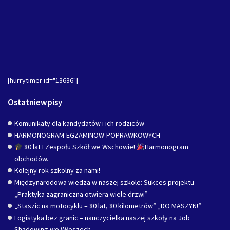
[hurrytimer id="13636"]
Ostatniewpisy
Komunikaty dla kandydatów i ich rodziców
HARMONOGRAM-EGZAMINOW-POPRAWKOWYCH
80 lat I Zespołu Szkół we Wschowie!
Harmonogram
obchodów.
Kolejny rok szkolny za nami!
Międzynarodowa wiedza w naszej szkole: Sukces projektu
„Praktyka zagraniczna otwiera wiele drzwi”
„Staszic na motocyklu – 80 lat, 80 kilometrów” „DO MASZYN!”
Logistyka bez granic – nauczycielka naszej szkoły na Job
Shadowing we Włoszech