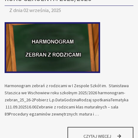
Z dnia
02 września, 2025
Harmonogram zebrań z rodzicami w I Zespole Szkół im. Stanisława
Staszica we Wschowiew roku szkolnym 2025/2026 harmonogram-
zebran_25_26-2Pobierz L.p.DataGodzinaRodzaj spotkaniaTematyka
111.09.202516.00Zebranie z rodzicami klas maturalnych – sala
89Procedury egzaminów zewnętrznych: matura i …
HARMONOGR
CZYTAJ WIĘCEJ