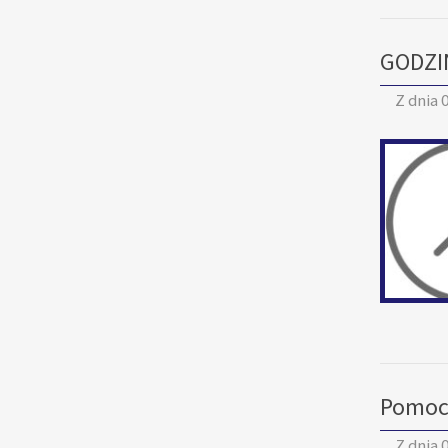
GODZI
Z dnia
0
Pomoc 
Z dnia
0