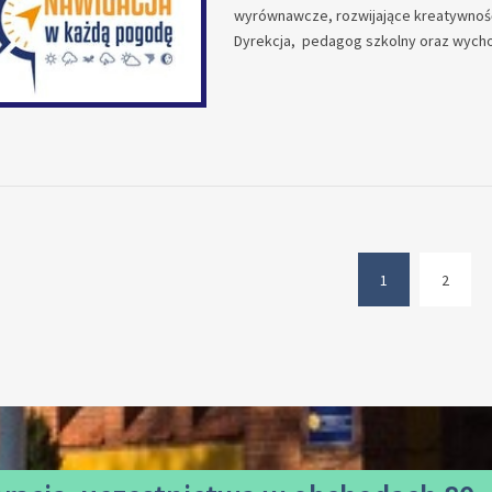
wyrównawcze, rozwijające kreatywność
Dyrekcja, pedagog szkolny oraz wych
1
2
(current)