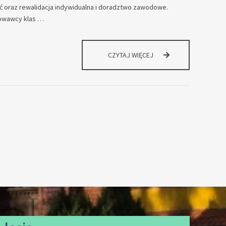
 oraz rewalidacja indywidualna i doradztwo zawodowe.
owawcy klas …
NAWIGACJA
CZYTAJ WIĘCEJ
W
KAŻDĄ
POGODĘ
W
I
ZESPOLE
SZKÓŁ
WE
WSCHOWIE