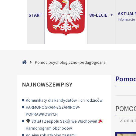
AKTUAL
START
80-LECIE
Informacje
Strona
Pomoc psychologiczno- pedagogiczna
główna
Pomoc
NAJNOWSZEWPISY
Komunikaty dla kandydatów i ich rodziców
POMOC
HARMONOGRAM-EGZAMINOW-
POPRAWKOWYCH
Z dnia
1
80 lat I Zespołu Szkół we Wschowie!
Harmonogram obchodów.
Kolejny rok szkolny za nami!