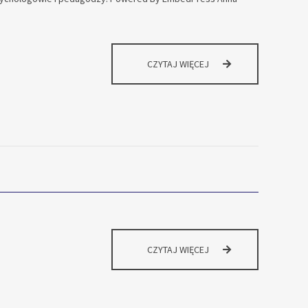
POMOC
CZYTAJ WIĘCEJ
PSYCHOLOGICZNO-
PEDAGOGICZNA
PROFILAKTYKA
CZYTAJ WIĘCEJ
NA
MIARĘ