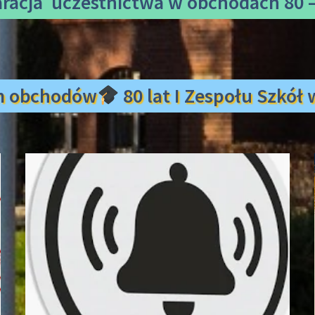
aracja uczestnictwa
w obchodach 80 –
m obchodów
80 lat I Zespołu Szkó