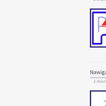
Nawiga
Z dnia
0