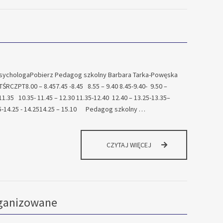
sychologaPobierz Pedagog szkolny Barbara Tarka-Powęska
ZPT8.00 – 8.457.45 -8.45 8.55 – 9.40 8.45-9.40- 9.50 –
 11.35 10.35- 11.45 – 12.30 11.35-12.40 12.40 – 13.25-13.35–
.25-14.25 - 14.2514.25 – 15.10 Pedagog szkolny …
GODZINY
CZYTAJ WIĘCEJ
PRACY
PEDAGOGÓW
I
PSYCHOLOGA
rganizowane