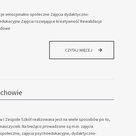
cje emocjonalno-społeczne Zajęcia dydaktyczno-
ukacyjne Zajęcia rozwijające kreatywność Rewalidacja
odowe
POMOC
CZYTAJ WIĘCEJ
PSYCHOLOGICZNO-
PEDAGOGICZNA
–
ZAJĘCIA
ZORGANIZOWANE
schowie
I Zespole Szkół realizowana jest na wiele sposobów po to,
nauczycieli. Na bieżąco prowadzone są m.in. zajęcia
społeczne, zajęcia psychoedukacyjne, dydaktyczno-