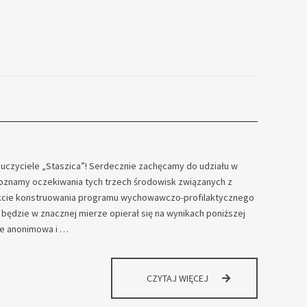
auczyciele „Staszica”! Serdecznie zachęcamy do udziału w
j poznamy oczekiwania tych trzech środowisk związanych z
akcie konstruowania programu wychowawczo-profilaktycznego
 będzie w znacznej mierze opierał się na wynikach poniższej
cie anonimowa i …
ANKIETA
CZYTAJ WIĘCEJ