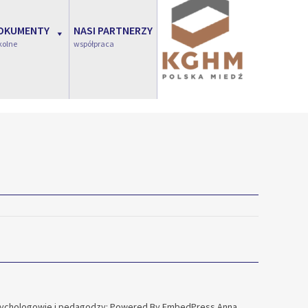
OKUMENTY
NASI PARTNERZY
kolne
współpraca
sychologowie i pedagodzy: Powered By EmbedPress Anna