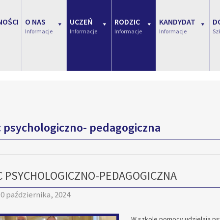
NOŚCI
O NAS
UCZEŃ
RODZIC
KANDYDAT
D
Informacje
Informacje
Informacje
Informacje
Sz
 psychologiczno- pedagogiczna
 PSYCHOLOGICZNO-PEDAGOGICZNA
0 października, 2024
W szkole pomocy udzielają p