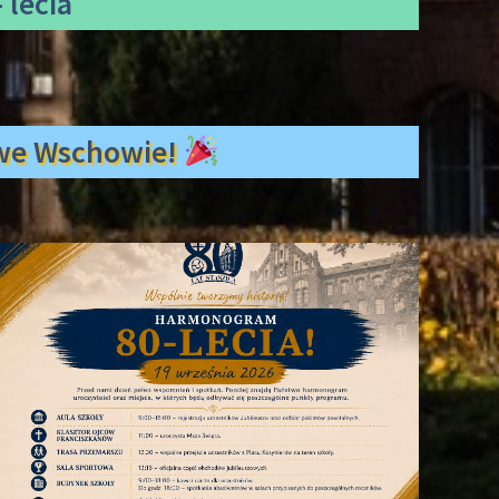
 lecia
ł we Wschowie!