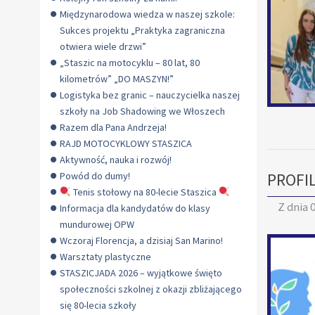
Międzynarodowa wiedza w naszej szkole:
Sukces projektu „Praktyka zagraniczna
otwiera wiele drzwi”
„Staszic na motocyklu – 80 lat, 80
kilometrów” „DO MASZYN!”
Logistyka bez granic – nauczycielka naszej
szkoły na Job Shadowing we Włoszech
Razem dla Pana Andrzeja!
RAJD MOTOCYKLOWY STASZICA
Aktywność, nauka i rozwój!
PROFI
Powód do dumy!
Tenis stołowy na 80-lecie Staszica
Z dnia
0
Informacja dla kandydatów do klasy
mundurowej OPW
Wczoraj Florencja, a dzisiaj San Marino!
Warsztaty plastyczne
STASZICJADA 2026 – wyjątkowe święto
społeczności szkolnej z okazji zbliżającego
się 80-lecia szkoły