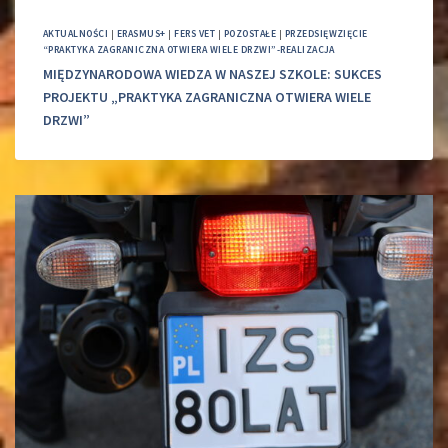
AKTUALNOŚCI
|
ERASMUS+
|
FERS VET
|
POZOSTAŁE
|
PRZEDSIĘWZIĘCIE
“PRAKTYKA ZAGRANICZNA OTWIERA WIELE DRZWI”-REALIZACJA
MIĘDZYNARODOWA WIEDZA W NASZEJ SZKOLE: SUKCES
PROJEKTU „PRAKTYKA ZAGRANICZNA OTWIERA WIELE
DRZWI”