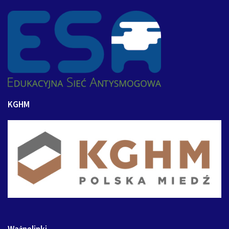
KGHM
Ważnelinki