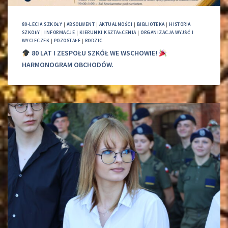
80-LECIA SZKOŁY
|
ABSOLWENT
|
AKTUALNOŚCI
|
BIBLIOTEKA
|
HISTORIA
SZKOŁY
|
INFORMACJE
|
KIERUNKI KSZTAŁCENIA
|
ORGANIZACJA WYJŚĆ I
WYCIECZEK
|
POZOSTAŁE
|
RODZIC
80 LAT I ZESPOŁU SZKÓŁ WE WSCHOWIE!
HARMONOGRAM OBCHODÓW.