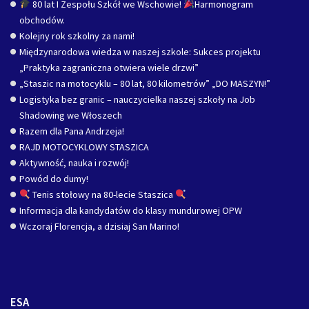
80 lat I Zespołu Szkół we Wschowie!
Harmonogram
obchodów.
Kolejny rok szkolny za nami!
Międzynarodowa wiedza w naszej szkole: Sukces projektu
„Praktyka zagraniczna otwiera wiele drzwi”
„Staszic na motocyklu – 80 lat, 80 kilometrów” „DO MASZYN!”
Logistyka bez granic – nauczycielka naszej szkoły na Job
Shadowing we Włoszech
Razem dla Pana Andrzeja!
RAJD MOTOCYKLOWY STASZICA
Aktywność, nauka i rozwój!
Powód do dumy!
Tenis stołowy na 80-lecie Staszica
Informacja dla kandydatów do klasy mundurowej OPW
Wczoraj Florencja, a dzisiaj San Marino!
ESA