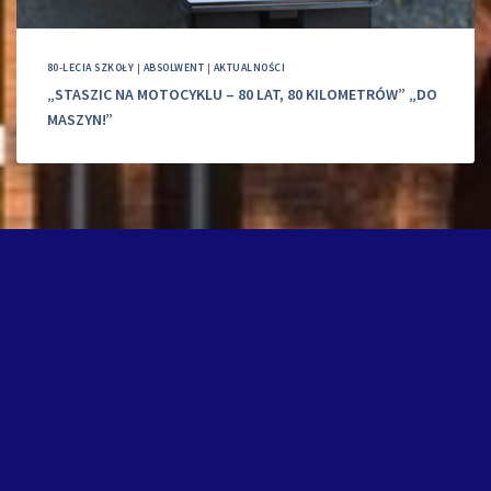
80-LECIA SZKOŁY
|
ABSOLWENT
|
AKTUALNOŚCI
„STASZIC NA MOTOCYKLU – 80 LAT, 80 KILOMETRÓW” „DO
MASZYN!”