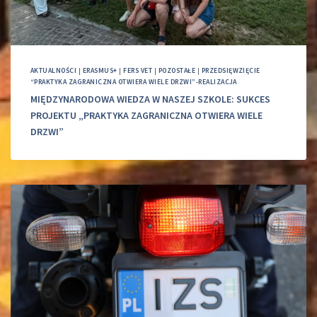
AKTUALNOŚCI
|
ERASMUS+
|
FERS VET
|
POZOSTAŁE
|
PRZEDSIĘWZIĘCIE
“PRAKTYKA ZAGRANICZNA OTWIERA WIELE DRZWI”-REALIZACJA
MIĘDZYNARODOWA WIEDZA W NASZEJ SZKOLE: SUKCES
PROJEKTU „PRAKTYKA ZAGRANICZNA OTWIERA WIELE
DRZWI”