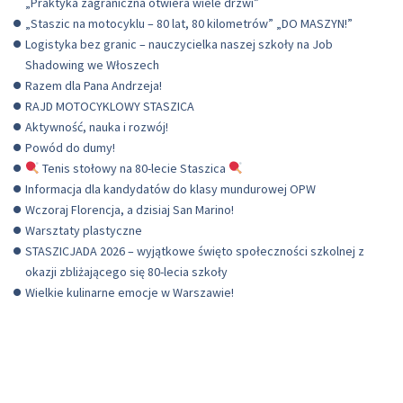
„Praktyka zagraniczna otwiera wiele drzwi”
„Staszic na motocyklu – 80 lat, 80 kilometrów” „DO MASZYN!”
Logistyka bez granic – nauczycielka naszej szkoły na Job
Shadowing we Włoszech
Razem dla Pana Andrzeja!
RAJD MOTOCYKLOWY STASZICA
Aktywność, nauka i rozwój!
Powód do dumy!
Tenis stołowy na 80-lecie Staszica
Informacja dla kandydatów do klasy mundurowej OPW
Wczoraj Florencja, a dzisiaj San Marino!
Warsztaty plastyczne
STASZICJADA 2026 – wyjątkowe święto społeczności szkolnej z
okazji zbliżającego się 80-lecia szkoły
Wielkie kulinarne emocje w Warszawie!