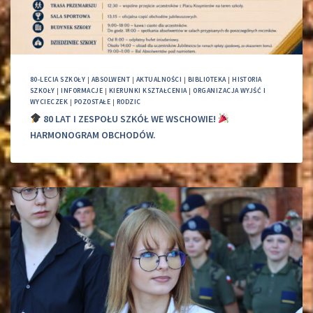
80-LECIA SZKOŁY
|
ABSOLWENT
|
AKTUALNOŚCI
|
BIBLIOTEKA
|
HISTORIA
SZKOŁY
|
INFORMACJE
|
KIERUNKI KSZTAŁCENIA
|
ORGANIZACJA WYJŚĆ I
WYCIECZEK
|
POZOSTAŁE
|
RODZIC
80 LAT I ZESPOŁU SZKÓŁ WE WSCHOWIE!
HARMONOGRAM OBCHODÓW.