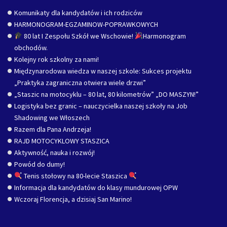
Komunikaty dla kandydatów i ich rodziców
HARMONOGRAM-EGZAMINOW-POPRAWKOWYCH
80 lat I Zespołu Szkół we Wschowie!
Harmonogram
obchodów.
Kolejny rok szkolny za nami!
Międzynarodowa wiedza w naszej szkole: Sukces projektu
„Praktyka zagraniczna otwiera wiele drzwi”
„Staszic na motocyklu – 80 lat, 80 kilometrów” „DO MASZYN!”
Logistyka bez granic – nauczycielka naszej szkoły na Job
Shadowing we Włoszech
Razem dla Pana Andrzeja!
RAJD MOTOCYKLOWY STASZICA
Aktywność, nauka i rozwój!
Powód do dumy!
Tenis stołowy na 80-lecie Staszica
Informacja dla kandydatów do klasy mundurowej OPW
Wczoraj Florencja, a dzisiaj San Marino!