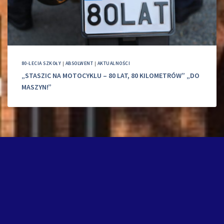
80-LECIA SZKOŁY
|
ABSOLWENT
|
AKTUALNOŚCI
„STASZIC NA MOTOCYKLU – 80 LAT, 80 KILOMETRÓW” „DO
MASZYN!”