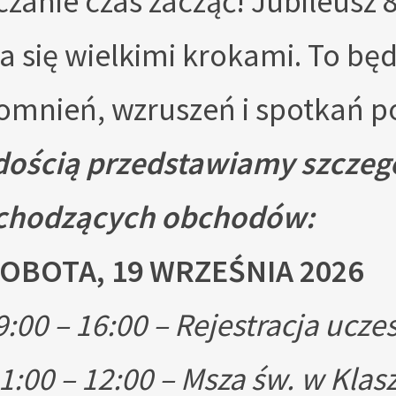
czanie czas zacząć! Jubileusz 8
ża się wielkimi krokami. To bę
mnień, wzruszeń i spotkań po
adością przedstawiamy szcz
chodzących obchodów:
OBOTA, 19 WRZEŚNIA 2026
9:00 – 16:00 – Rejestracja ucz
1:00 – 12:00 – Msza św. w Klas