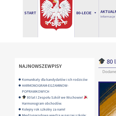
AKTUAL
START
80-LECIE
Informacje
80 
NAJNOWSZEWPISY
Dodan
Komunikaty dla kandydatów i ich rodziców
HARMONOGRAM-EGZAMINOW-
POPRAWKOWYCH
80 lat I Zespołu Szkół we Wschowie!
Harmonogram obchodów.
Kolejny rok szkolny za nami!
Międzynarodowa wiedza w naszej szkole: