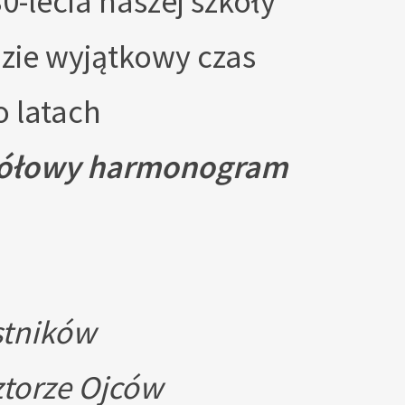
0-lecia naszej szkoły
dzie wyjątkowy czas
 latach
egółowy harmonogram
estników
ztorze Ojców