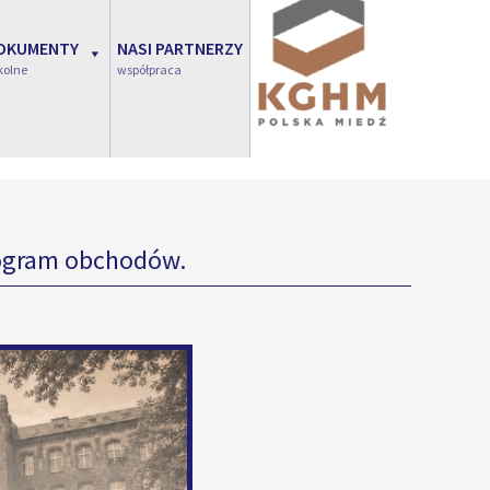
OKUMENTY
NASI PARTNERZY
kolne
współpraca
gram obchodów.