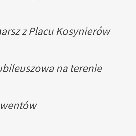
marsz z Placu Kosynierów
jubileuszowa na terenie
olwentów