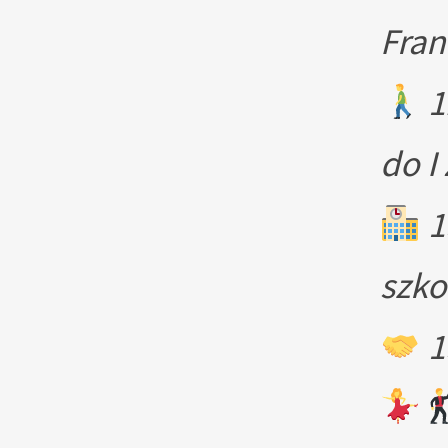
Fra
1
do I
1
szko
1