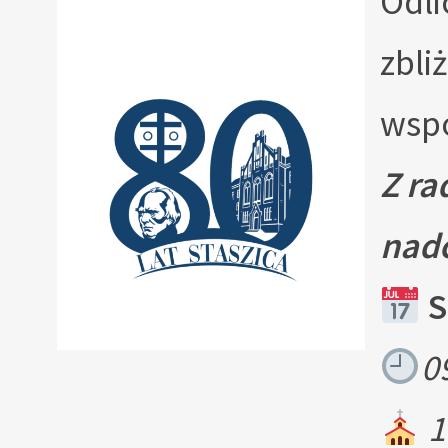
Odli
zbli
wspo
Z r
nad
S
0
1