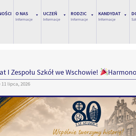
NOŚCI
O NAS
UCZEŃ
RODZIC
KANDYDAT
D
Informacje
Informacje
Informacje
Informacje
Sz
lat I Zespołu Szkół we Wschowie!
Harmono
e
11 lipca, 2026