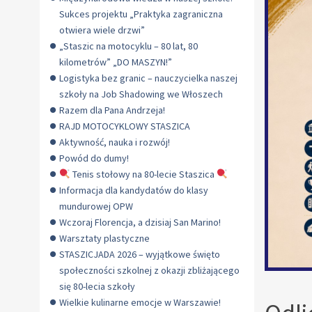
Sukces projektu „Praktyka zagraniczna
otwiera wiele drzwi”
„Staszic na motocyklu – 80 lat, 80
kilometrów” „DO MASZYN!”
Logistyka bez granic – nauczycielka naszej
szkoły na Job Shadowing we Włoszech
Razem dla Pana Andrzeja!
RAJD MOTOCYKLOWY STASZICA
Aktywność, nauka i rozwój!
Powód do dumy!
Tenis stołowy na 80-lecie Staszica
Informacja dla kandydatów do klasy
mundurowej OPW
Wczoraj Florencja, a dzisiaj San Marino!
Warsztaty plastyczne
STASZICJADA 2026 – wyjątkowe święto
społeczności szkolnej z okazji zbliżającego
się 80-lecia szkoły
Wielkie kulinarne emocje w Warszawie!