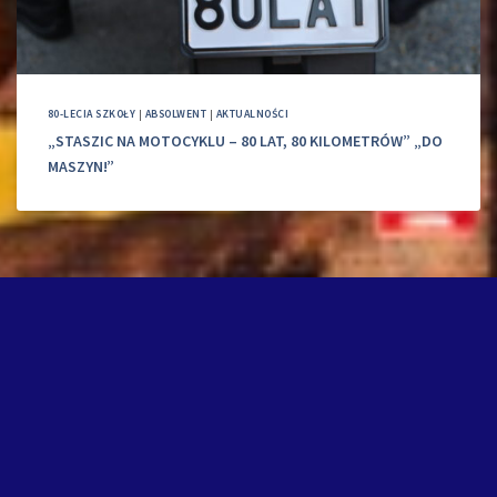
80-LECIA SZKOŁY
|
ABSOLWENT
|
AKTUALNOŚCI
„STASZIC NA MOTOCYKLU – 80 LAT, 80 KILOMETRÓW” „DO
MASZYN!”