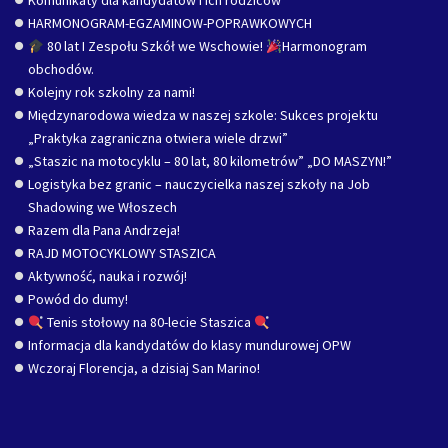
Komunikaty dla kandydatów i ich rodziców
HARMONOGRAM-EGZAMINOW-POPRAWKOWYCH
80 lat I Zespołu Szkół we Wschowie!
Harmonogram
obchodów.
Kolejny rok szkolny za nami!
Międzynarodowa wiedza w naszej szkole: Sukces projektu
„Praktyka zagraniczna otwiera wiele drzwi”
„Staszic na motocyklu – 80 lat, 80 kilometrów” „DO MASZYN!”
Logistyka bez granic – nauczycielka naszej szkoły na Job
Shadowing we Włoszech
Razem dla Pana Andrzeja!
RAJD MOTOCYKLOWY STASZICA
Aktywność, nauka i rozwój!
Powód do dumy!
Tenis stołowy na 80-lecie Staszica
Informacja dla kandydatów do klasy mundurowej OPW
Wczoraj Florencja, a dzisiaj San Marino!