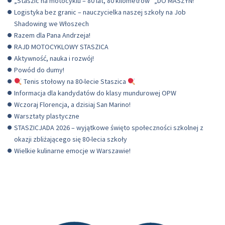
„Staszic na motocyklu – 80 lat, 80 kilometrów” „DO MASZYN!”
Logistyka bez granic – nauczycielka naszej szkoły na Job
Shadowing we Włoszech
Razem dla Pana Andrzeja!
RAJD MOTOCYKLOWY STASZICA
Aktywność, nauka i rozwój!
Powód do dumy!
Tenis stołowy na 80-lecie Staszica
Informacja dla kandydatów do klasy mundurowej OPW
Wczoraj Florencja, a dzisiaj San Marino!
Warsztaty plastyczne
STASZICJADA 2026 – wyjątkowe święto społeczności szkolnej z
okazji zbliżającego się 80-lecia szkoły
Wielkie kulinarne emocje w Warszawie!