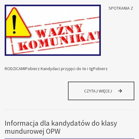
SPOTKANIA Z
RODZICAMIPobierz Kandydaci przyjęci do te i tgPobierz
KOMUNIKATY
CZYTAJ WIĘCEJ
DLA
KANDYDATÓW
I
ICH
Informacja dla kandydatów do klasy
RODZICÓW
mundurowej OPW