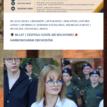
80-LECIA SZKOŁY
|
ABSOLWENT
|
AKTUALNOŚCI
|
BIBLIOTEKA
|
HISTORIA
SZKOŁY
|
INFORMACJE
|
KIERUNKI KSZTAŁCENIA
|
ORGANIZACJA WYJŚĆ I
WYCIECZEK
|
POZOSTAŁE
|
RODZIC
80 LAT I ZESPOŁU SZKÓŁ WE WSCHOWIE!
HARMONOGRAM OBCHODÓW.