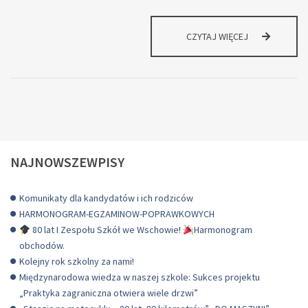
PŁATNE
CZYTAJ WIĘCEJ
STAŻE
DLA
UCZNIÓW
NAJNOWSZEWPISY
Komunikaty dla kandydatów i ich rodziców
HARMONOGRAM-EGZAMINOW-POPRAWKOWYCH
80 lat I Zespołu Szkół we Wschowie!
Harmonogram
obchodów.
Kolejny rok szkolny za nami!
Międzynarodowa wiedza w naszej szkole: Sukces projektu
„Praktyka zagraniczna otwiera wiele drzwi”