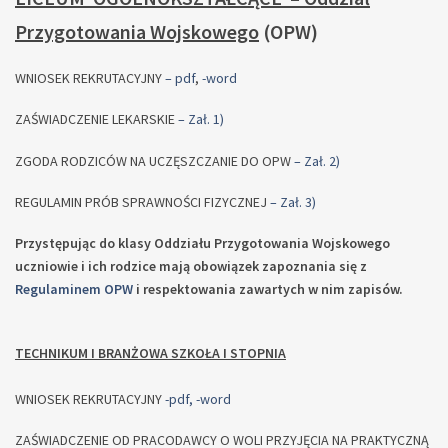
Przygotowania Wojskowego
(OPW)
WNIOSEK REKRUTACYJNY
– pdf
,
-word
ZAŚWIADCZENIE LEKARSKIE
– Zał. 1)
ZGODA RODZICÓW NA UCZĘSZCZANIE DO OPW
– Zał. 2)
REGULAMIN PRÓB SPRAWNOŚCI FIZYCZNEJ
– Zał. 3)
Przystępując do klasy Oddziału Przygotowania Wojskowego
uczniowie i ich rodzice mają obowiązek zapoznania się z
Regulaminem OPW
i respektowania zawartych w nim zapisów.
TECHNIKUM I BRANŻOWA SZKOŁA I STOPNIA
WNIOSEK REKRUTACYJNY
-pdf,
-word
ZAŚWIADCZENIE OD PRACODAWCY O WOLI PRZYJĘCIA NA PRAKTYCZNĄ