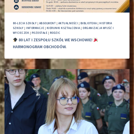
80-LECIA SZKOŁY
|
ABSOLWENT
|
AKTUALNOŚCI
|
BIBLIOTEKA
|
HISTORIA
SZKOŁY
|
INFORMACJE
|
KIERUNKI KSZTAŁCENIA
|
ORGANIZACJA WYJŚĆ I
WYCIECZEK
|
POZOSTAŁE
|
RODZIC
80 LAT I ZESPOŁU SZKÓŁ WE WSCHOWIE!
HARMONOGRAM OBCHODÓW.