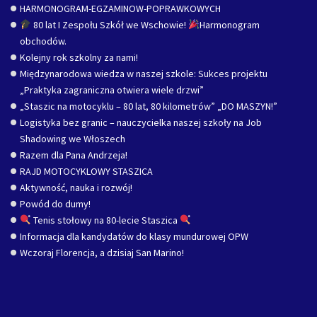
HARMONOGRAM-EGZAMINOW-POPRAWKOWYCH
80 lat I Zespołu Szkół we Wschowie!
Harmonogram
obchodów.
Kolejny rok szkolny za nami!
Międzynarodowa wiedza w naszej szkole: Sukces projektu
„Praktyka zagraniczna otwiera wiele drzwi”
„Staszic na motocyklu – 80 lat, 80 kilometrów” „DO MASZYN!”
Logistyka bez granic – nauczycielka naszej szkoły na Job
Shadowing we Włoszech
Razem dla Pana Andrzeja!
RAJD MOTOCYKLOWY STASZICA
Aktywność, nauka i rozwój!
Powód do dumy!
Tenis stołowy na 80-lecie Staszica
Informacja dla kandydatów do klasy mundurowej OPW
Wczoraj Florencja, a dzisiaj San Marino!