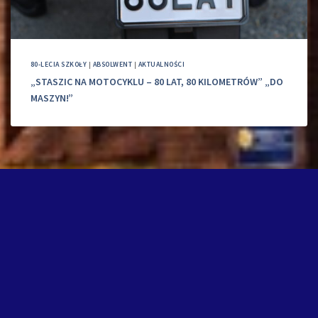
80-LECIA SZKOŁY
|
ABSOLWENT
|
AKTUALNOŚCI
„STASZIC NA MOTOCYKLU – 80 LAT, 80 KILOMETRÓW” „DO
MASZYN!”