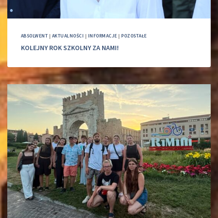
ABSOLWENT
|
AKTUALNOŚCI
|
INFORMACJE
|
POZOSTAŁE
KOLEJNY ROK SZKOLNY ZA NAMI!