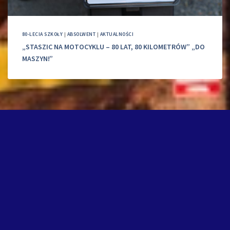
80-LECIA SZKOŁY
|
ABSOLWENT
|
AKTUALNOŚCI
„STASZIC NA MOTOCYKLU – 80 LAT, 80 KILOMETRÓW” „DO
MASZYN!”