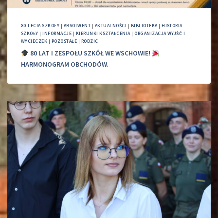
80-LECIA SZKOŁY
|
ABSOLWENT
|
AKTUALNOŚCI
|
BIBLIOTEKA
|
HISTORIA
SZKOŁY
|
INFORMACJE
|
KIERUNKI KSZTAŁCENIA
|
ORGANIZACJA WYJŚĆ I
WYCIECZEK
|
POZOSTAŁE
|
RODZIC
80 LAT I ZESPOŁU SZKÓŁ WE WSCHOWIE!
HARMONOGRAM OBCHODÓW.