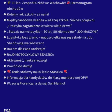
80 lat I Zespołu Szkół we Wschowie!
Harmonogram
obchodów.
Kolejny rok szkolny za nami!
Międzynarodowa wiedza w naszej szkole: Sukces projektu
„Praktyka zagraniczna otwiera wiele drzwi”
„Staszic na motocyklu – 80 lat, 80 kilometrów” „DO MASZYN!”
Logistyka bez granic – nauczycielka naszej szkoły na Job
Shadowing we Włoszech
Razem dla Pana Andrzeja!
RAJD MOTOCYKLOWY STASZICA
Aktywność, nauka i rozwój!
Powód do dumy!
Tenis stołowy na 80-lecie Staszica
Informacja dla kandydatów do klasy mundurowej OPW
Wczoraj Florencja, a dzisiaj San Marino!
ESA