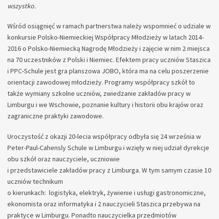
wszystko.
Wśród osiągnięć w ramach partnerstwa należy wspomnieć o udziale w
konkursie Polsko-Niemieckiej Współpracy Młodzieży w latach 2014-
2016 o Polsko-Niemiecką Nagrodę Młodzieży i zajęcie w nim 2 miejsca
na 70 uczestników z Polski i Niemiec. Efektem pracy uczniów Staszica
i PPC-Schule jest gra planszowa JOBO, która ma na celu poszerzenie
orientacji zawodowej młodzieży. Programy współpracy szkół to
także wymiany szkolne uczniów, zwiedzanie zakładów pracy w
Limburgu i we Wschowie, poznanie kultury i historii obu krajów oraz
zagraniczne praktyki zawodowe.
Uroczystość z okazji 20-lecia współpracy odbyła się 24 września w
Peter-Paul-Cahensly Schule w Limburgu i wzięły w niej udział dyrekcje
obu szkół oraz nauczyciele, uczniowie
i przedstawiciele zakładów pracy z Limburga. W tym samym czasie 10
uczniów technikum
o kierunkach: logistyka, elektryk, żywienie i usługi gastronomiczne,
ekonomista oraz informatyka i 2 nauczycieli Staszica przebywa na
praktyce w Limburgu. Ponadto nauczycielka przedmiotów