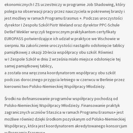
ekonomicznych I ZS uczestniczy w programie Job Shadowing, który
polega na obserwacji pracy przez nauczyciela w pokrewnej branży i
jest możliwy w ramach Programu Erasmus +. Podczas uroczystości
dyrektor I Zespołu Szkół Piotr Wieland oraz dyrektor PPC-Schule
Detlef Winkler wręczyli tegorocznym praktykantom certyfikaty
EUROPASS potwierdzające ich udział w praktyce we Wschowie w
sierpniu. Na zakończenie uroczystości nastąpiło odsłonięcie tablicy
pamiątkowej z okazji 20-lecia współpracy obu szkół. Również
w I Zespole Szkół w dniu 2 września miało miejsce odsłonięcie tej
samej pamiątkowej tablicy,
a została ona wręczona koordynatorom współpracy obu szkół
podczas dorocznego przyjęcia letniego w czerwcu w Berlinie przez
kierownictwo Polsko-Niemieckiej Współpracy Młodzieży.
Środki na dofinansowanie programów współpracy pochodzą od
Polsko-Niemieckiej Współpracy Młodzieży. Finansowanie praktyk
zagranicznych uczniów Staszica w ramach Programu Erasmus+ jest
możliwe również dzięki środkom pozyskanym od Polsko-Niemieckiej
Współpracy, która jest koordynatorem akredytowanego konsorcjum
w Programie Erasmus+.