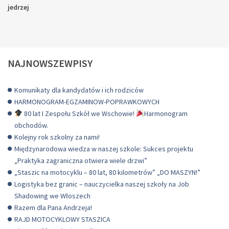
jedrzej
NAJNOWSZEWPISY
Komunikaty dla kandydatów i ich rodziców
HARMONOGRAM-EGZAMINOW-POPRAWKOWYCH
80 lat I Zespołu Szkół we Wschowie!
Harmonogram
obchodów.
Kolejny rok szkolny za nami!
Międzynarodowa wiedza w naszej szkole: Sukces projektu
„Praktyka zagraniczna otwiera wiele drzwi”
„Staszic na motocyklu – 80 lat, 80 kilometrów” „DO MASZYN!”
Logistyka bez granic – nauczycielka naszej szkoły na Job
Shadowing we Włoszech
Razem dla Pana Andrzeja!
RAJD MOTOCYKLOWY STASZICA