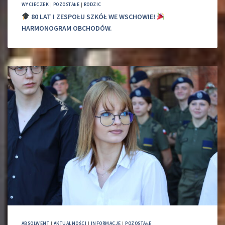
WYCIECZEK
|
POZOSTAŁE
|
RODZIC
80 LAT I ZESPOŁU SZKÓŁ WE WSCHOWIE!
HARMONOGRAM OBCHODÓW.
ABSOLWENT
|
AKTUALNOŚCI
|
INFORMACJE
|
POZOSTAŁE