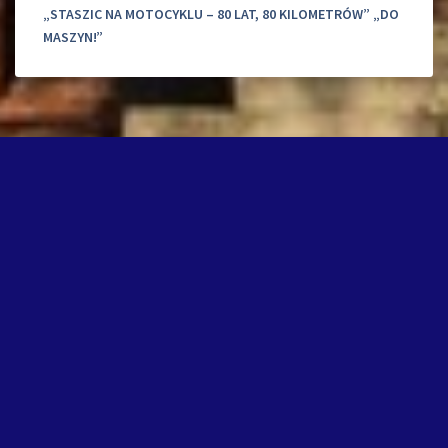
„STASZIC NA MOTOCYKLU – 80 LAT, 80 KILOMETRÓW” „DO
MASZYN!”