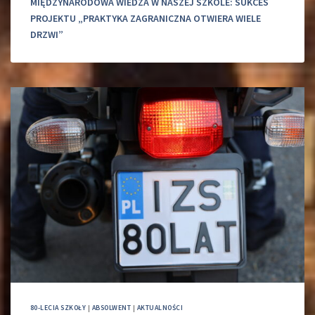
MIĘDZYNARODOWA WIEDZA W NASZEJ SZKOLE: SUKCES
PROJEKTU „PRAKTYKA ZAGRANICZNA OTWIERA WIELE
DRZWI”
80-LECIA SZKOŁY
|
ABSOLWENT
|
AKTUALNOŚCI