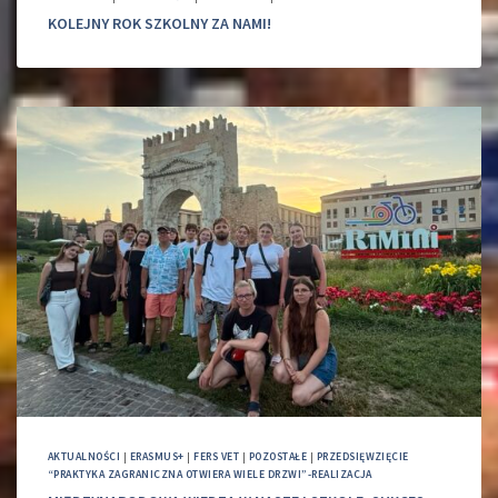
KOLEJNY ROK SZKOLNY ZA NAMI!
AKTUALNOŚCI
|
ERASMUS+
|
FERS VET
|
POZOSTAŁE
|
PRZEDSIĘWZIĘCIE
“PRAKTYKA ZAGRANICZNA OTWIERA WIELE DRZWI”-REALIZACJA