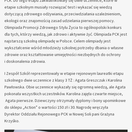
PCK. Do tego etapu zakwalifikowały się dwie uczennice, które w
etapie szkolnym musiały rozwiązać test i wykazać się wiedzą
dotyczącą zdrowego odżywiania, przeciwdziałania uzależnieniom,
ekologii oraz znajomością zasad udzielania pierwszej pomocy.
Olimpiada Promocji Zdrowego Stylu Życia to ogólnopolski konkurs
dla tych, którzy wiedzą, jak zdrowo i aktywnie żyć. Olimpiada PCK jest
najstarszą szkolną olimpiadę w Polsce. Celem olimpiady jest
wykształcenie wśród młodzieży szkolnej potrzeby dbania o własne
zdrowie oraz kształtowanie umiejętności niezbędnych do ochrony
i doskonalenia zdrowia.
I Zespół Szkół reprezentowały w etapie rejonowym laureatki etapu
szkolnego dwie uczennice z klasy 3 TŻ : Agata Greszczuk i Karolina
Pawłowska. Obie uczennice wykazały się ogromną wiedzą, ale Agata
pokonała wszystkich uczestników. Karolina zajęła czwarte miejsce,
Agata pierwsze. Dziewczyny otrzymały dyplomy i bony upominkowe
do sklepu „Action” o wartości 150 zł i 30. Nagrodę wręczyła
Dyrektor Oddziału Rejonowego PCK w Nowej Soli pani Grażyna
Krzyśko.