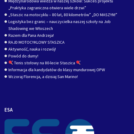
Międzynarodowa wiedza w naszej szkole: Sukces projektu
„Praktyka zagraniczna otwiera wiele drzwi”
„Staszic na motocyklu – 80 lat, 80 kilometrów” „DO MASZYN!”
Logistyka bez granic – nauczycielka naszej szkoły na Job
Shadowing we Włoszech
Razem dla Pana Andrzeja!
RAJD MOTOCYKLOWY STASZICA
Aktywność, nauka i rozwój!
Powód do dumy!
Tenis stołowy na 80-lecie Staszica
Informacja dla kandydatów do klasy mundurowej OPW
Wczoraj Florencja, a dzisiaj San Marino!
ESA