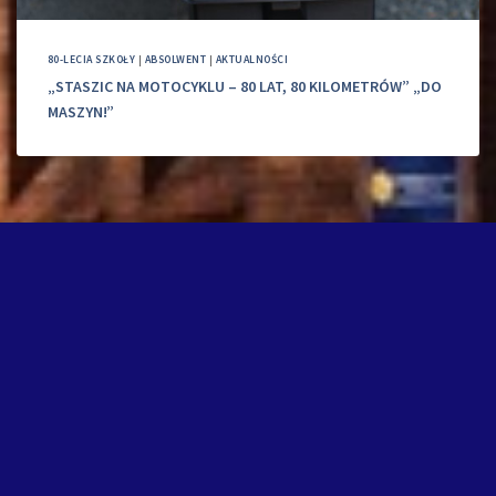
80-LECIA SZKOŁY
|
ABSOLWENT
|
AKTUALNOŚCI
„STASZIC NA MOTOCYKLU – 80 LAT, 80 KILOMETRÓW” „DO
MASZYN!”