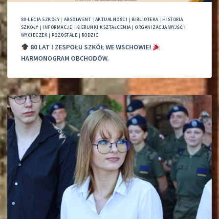
80-LECIA SZKOŁY
|
ABSOLWENT
|
AKTUALNOŚCI
|
BIBLIOTEKA
|
HISTORIA
SZKOŁY
|
INFORMACJE
|
KIERUNKI KSZTAŁCENIA
|
ORGANIZACJA WYJŚĆ I
WYCIECZEK
|
POZOSTAŁE
|
RODZIC
80 LAT I ZESPOŁU SZKÓŁ WE WSCHOWIE!
HARMONOGRAM OBCHODÓW.