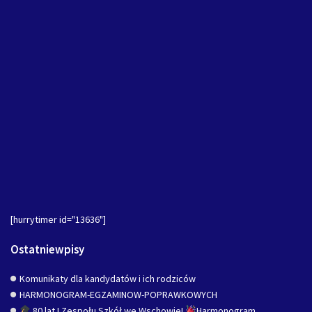
[hurrytimer id="13636"]
Ostatniewpisy
Komunikaty dla kandydatów i ich rodziców
HARMONOGRAM-EGZAMINOW-POPRAWKOWYCH
80 lat I Zespołu Szkół we Wschowie!
Harmonogram