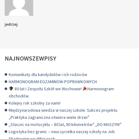
jedrzej
NAJNOWSZEWPISY
Komunikaty dla kandydatów i ich rodziców
HARMONOGRAM-EGZAMINOW-POPRAWKOWYCH
80 lat I Zespołu Szkół we Wschowie!
Harmonogram
obchodów.
Kolejny rok szkolny za nami!
Międzynarodowa wiedza w naszej szkole: Sukces projektu
„Praktyka zagraniczna otwiera wiele drzwi”
„Staszic na motocyklu – 80 lat, 80 kilometrów” „DO MASZYN!”
Logistyka bez granic – nauczycielka naszej szkoły na Job
Shadowing we Włoszech