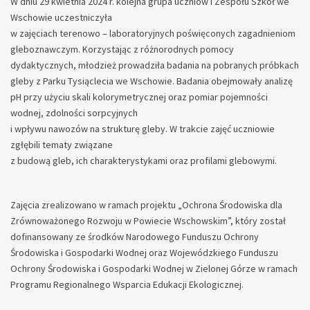
W dniu 29 kwietnia 2024 r. kolejna grupa uczniów I Zespołu Szkół we
Wschowie uczestniczyła
w zajęciach terenowo – laboratoryjnych poświęconych zagadnieniom
gleboznawczym. Korzystając z różnorodnych pomocy
dydaktycznych, młodzież prowadziła badania na pobranych próbkach
gleby z Parku Tysiąclecia we Wschowie. Badania obejmowały analizę
pH przy użyciu skali kolorymetrycznej oraz pomiar pojemności
wodnej, zdolności sorpcyjnych
i wpływu nawozów na strukturę gleby. W trakcie zajęć uczniowie
zgłębili tematy związane
z budową gleb, ich charakterystykami oraz profilami glebowymi.
Zajęcia zrealizowano w ramach projektu „Ochrona Środowiska dla
Zrównoważonego Rozwoju w Powiecie Wschowskim”, który został
dofinansowany ze środków Narodowego Funduszu Ochrony
Środowiska i Gospodarki Wodnej oraz Wojewódzkiego Funduszu
Ochrony Środowiska i Gospodarki Wodnej w Zielonej Górze w ramach
Programu Regionalnego Wsparcia Edukacji Ekologicznej.