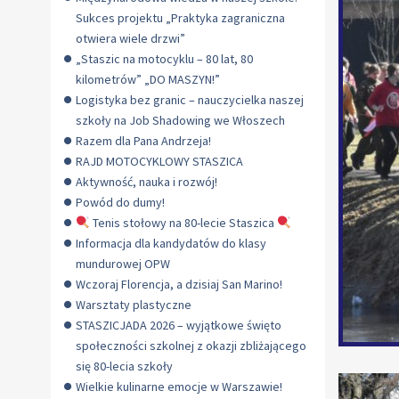
Sukces projektu „Praktyka zagraniczna
otwiera wiele drzwi”
„Staszic na motocyklu – 80 lat, 80
kilometrów” „DO MASZYN!”
Logistyka bez granic – nauczycielka naszej
szkoły na Job Shadowing we Włoszech
Razem dla Pana Andrzeja!
RAJD MOTOCYKLOWY STASZICA
Aktywność, nauka i rozwój!
Powód do dumy!
Tenis stołowy na 80-lecie Staszica
Informacja dla kandydatów do klasy
mundurowej OPW
Wczoraj Florencja, a dzisiaj San Marino!
Warsztaty plastyczne
STASZICJADA 2026 – wyjątkowe święto
społeczności szkolnej z okazji zbliżającego
się 80-lecia szkoły
Wielkie kulinarne emocje w Warszawie!