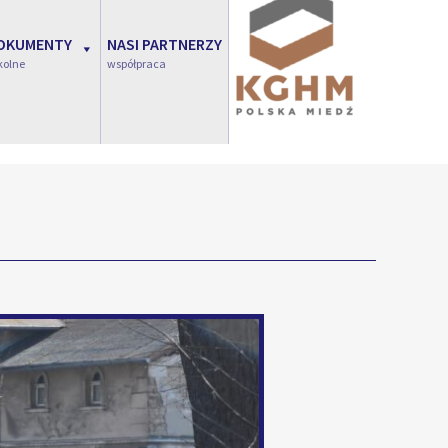
OKUMENTY
NASI PARTNERZY
kolne
współpraca