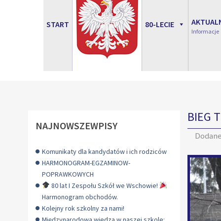
AKTUAL
START
80-LECIE
Informacje
BIEG 
NAJNOWSZEWPISY
Dodan
Komunikaty dla kandydatów i ich rodziców
HARMONOGRAM-EGZAMINOW-
POPRAWKOWYCH
80 lat I Zespołu Szkół we Wschowie!
Harmonogram obchodów.
Kolejny rok szkolny za nami!
Międzynarodowa wiedza w naszej szkole: