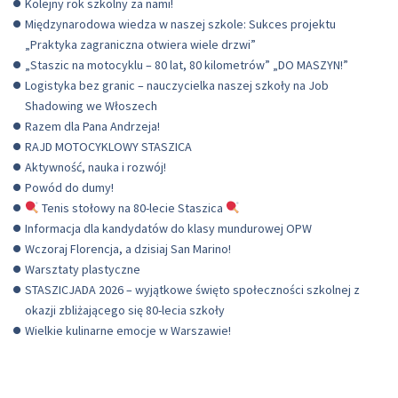
Kolejny rok szkolny za nami!
Międzynarodowa wiedza w naszej szkole: Sukces projektu
„Praktyka zagraniczna otwiera wiele drzwi”
„Staszic na motocyklu – 80 lat, 80 kilometrów” „DO MASZYN!”
Logistyka bez granic – nauczycielka naszej szkoły na Job
Shadowing we Włoszech
Razem dla Pana Andrzeja!
RAJD MOTOCYKLOWY STASZICA
Aktywność, nauka i rozwój!
Powód do dumy!
Tenis stołowy na 80-lecie Staszica
Informacja dla kandydatów do klasy mundurowej OPW
Wczoraj Florencja, a dzisiaj San Marino!
Warsztaty plastyczne
STASZICJADA 2026 – wyjątkowe święto społeczności szkolnej z
okazji zbliżającego się 80-lecia szkoły
Wielkie kulinarne emocje w Warszawie!