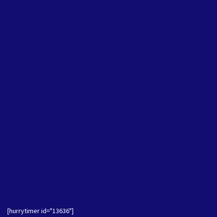
[hurrytimer id="13636"]