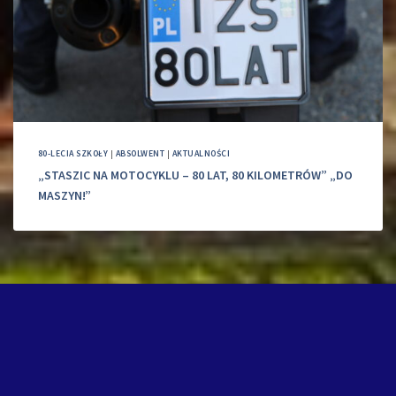
80-LECIA SZKOŁY
|
ABSOLWENT
|
AKTUALNOŚCI
„STASZIC NA MOTOCYKLU – 80 LAT, 80 KILOMETRÓW” „DO
MASZYN!”