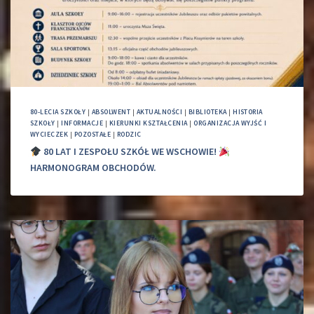
80-LECIA SZKOŁY
|
ABSOLWENT
|
AKTUALNOŚCI
|
BIBLIOTEKA
|
HISTORIA
SZKOŁY
|
INFORMACJE
|
KIERUNKI KSZTAŁCENIA
|
ORGANIZACJA WYJŚĆ I
WYCIECZEK
|
POZOSTAŁE
|
RODZIC
80 LAT I ZESPOŁU SZKÓŁ WE WSCHOWIE!
HARMONOGRAM OBCHODÓW.