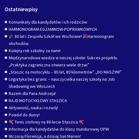
Ostatniewpisy
Komunikaty dla kandydatów i ich rodziców
HARMONOGRAM-EGZAMINOW-POPRAWKOWYCH
80 lat I Zespołu Szkół we Wschowie!
Harmonogram
obchodów.
Kolejny rok szkolny za nami!
Międzynarodowa wiedza w naszej szkole: Sukces projektu
„Praktyka zagraniczna otwiera wiele drzwi”
„Staszic na motocyklu – 80 lat, 80 kilometrów” „DO MASZYN!”
Logistyka bez granic – nauczycielka naszej szkoły na Job
Shadowing we Włoszech
Razem dla Pana Andrzeja!
RAJD MOTOCYKLOWY STASZICA
Aktywność, nauka i rozwój!
Powód do dumy!
Tenis stołowy na 80-lecie Staszica
Informacja dla kandydatów do klasy mundurowej OPW
Wczoraj Florencja, a dzisiaj San Marino!