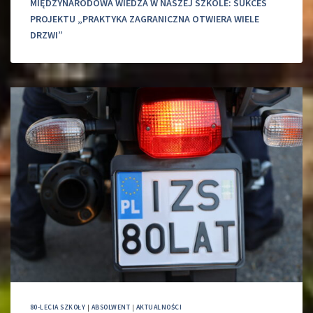
MIĘDZYNARODOWA WIEDZA W NASZEJ SZKOLE: SUKCES
PROJEKTU „PRAKTYKA ZAGRANICZNA OTWIERA WIELE
DRZWI”
80-LECIA SZKOŁY
|
ABSOLWENT
|
AKTUALNOŚCI