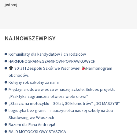
jedrzej
NAJNOWSZEWPISY
Komunikaty dla kandydatów i ich rodziców
HARMONOGRAM-EGZAMINOW-POPRAWKOWYCH
80 lat I Zespołu Szkół we Wschowie!
Harmonogram
obchodów.
Kolejny rok szkolny za nami!
Międzynarodowa wiedza w naszej szkole: Sukces projektu
„Praktyka zagraniczna otwiera wiele drzwi”
„Staszic na motocyklu – 80 lat, 80 kilometrów” „DO MASZYN!”
Logistyka bez granic – nauczycielka naszej szkoły na Job
Shadowing we Włoszech
Razem dla Pana Andrzeja!
RAJD MOTOCYKLOWY STASZICA