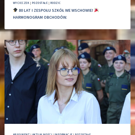
WYCIECZEK
|
POZOSTAŁE
|
RODZIC
80 LAT I ZESPOŁU SZKÓŁ WE WSCHOWIE!
HARMONOGRAM OBCHODÓW.
ABSOLWENT
|
AKTUALNOŚCI
|
INFORMACJE
|
POZOSTAŁE