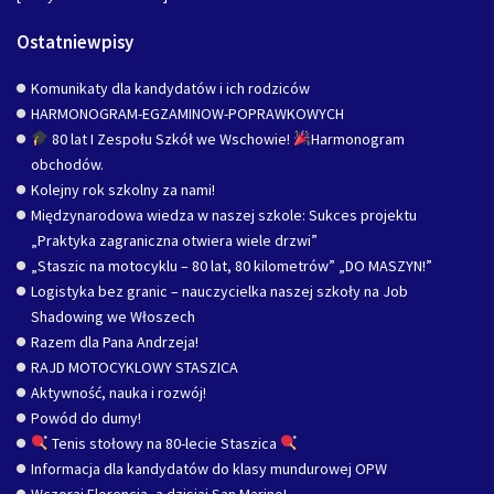
Ostatniewpisy
Komunikaty dla kandydatów i ich rodziców
HARMONOGRAM-EGZAMINOW-POPRAWKOWYCH
80 lat I Zespołu Szkół we Wschowie!
Harmonogram
obchodów.
Kolejny rok szkolny za nami!
Międzynarodowa wiedza w naszej szkole: Sukces projektu
„Praktyka zagraniczna otwiera wiele drzwi”
„Staszic na motocyklu – 80 lat, 80 kilometrów” „DO MASZYN!”
Logistyka bez granic – nauczycielka naszej szkoły na Job
Shadowing we Włoszech
Razem dla Pana Andrzeja!
RAJD MOTOCYKLOWY STASZICA
Aktywność, nauka i rozwój!
Powód do dumy!
Tenis stołowy na 80-lecie Staszica
Informacja dla kandydatów do klasy mundurowej OPW
Wczoraj Florencja, a dzisiaj San Marino!