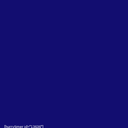
[hurrytimer id="13636"]