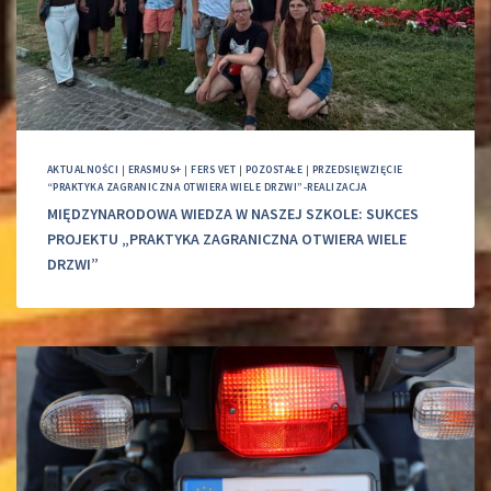
AKTUALNOŚCI
|
ERASMUS+
|
FERS VET
|
POZOSTAŁE
|
PRZEDSIĘWZIĘCIE
“PRAKTYKA ZAGRANICZNA OTWIERA WIELE DRZWI”-REALIZACJA
MIĘDZYNARODOWA WIEDZA W NASZEJ SZKOLE: SUKCES
PROJEKTU „PRAKTYKA ZAGRANICZNA OTWIERA WIELE
DRZWI”