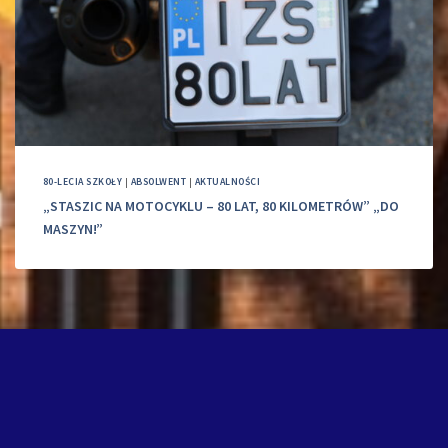
80-LECIA SZKOŁY
|
ABSOLWENT
|
AKTUALNOŚCI
„STASZIC NA MOTOCYKLU – 80 LAT, 80 KILOMETRÓW” „DO
MASZYN!”