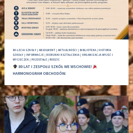
80-LECIA SZKOŁY
|
ABSOLWENT
|
AKTUALNOŚCI
|
BIBLIOTEKA
|
HISTORIA
SZKOŁY
|
INFORMACJE
|
KIERUNKI KSZTAŁCENIA
|
ORGANIZACJA WYJŚĆ I
WYCIECZEK
|
POZOSTAŁE
|
RODZIC
80 LAT I ZESPOŁU SZKÓŁ WE WSCHOWIE!
HARMONOGRAM OBCHODÓW.