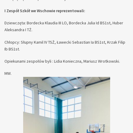
I Zespół Szkół we Wschowie reprezentowali:
Dziewczęta: Bordecka Klaudia III LO, Bordecka Julia Id BS1st, Huber
Aleksandra I TŻ.
Chłopcy: Słupny Kamil IV TSŻ, Ławecki Sebastian Ia BS1st, Krzak Filip
Ib BS1st.
Opiekunami zespołów byli : Lidia Konieczna, Mariusz Wrotkowski.
MW.