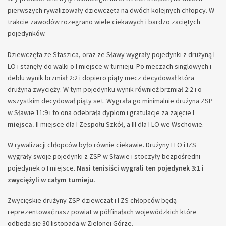
pierwszych rywalizowały dziewczęta na dwóch kolejnych chłopcy. W
trakcie zawodów rozegrano wiele ciekawych i bardzo zaciętych
pojedynków.
Dziewczęta ze Staszica, oraz ze Sławy wygrały pojedynki z drużyną I
LO i stanęły do walki o I miejsce w turnieju. Po meczach singlowych i
deblu wynik brzmiał 2:2 i dopiero piąty mecz decydował która
drużyna zwycięży. W tym pojedynku wynik również brzmiał 2:2 i o
wszystkim decydował piąty set. Wygrała go minimalnie drużyna ZSP
w Sławie 11:9 i to ona odebrała dyplom i gratulacje za zajęcie
I
miejsca.
II miejsce dla I Zespołu Szkół, a III dla I LO we Wschowie.
W rywalizacji chłopców było równie ciekawie. Drużyny I LO i IZS
wygrały swoje pojedynki z ZSP w Sławie i stoczyły bezpośredni
pojedynek o I miejsce.
Nasi tenisiści wygrali ten pojedynek 3:1 i
zwyciężyli w całym turnieju.
Zwycięskie drużyny ZSP dziewcząt i I ZS chłopców będą
reprezentować nasz powiat w półfinałach wojewódzkich które
odbędą się 30 listopada w Zielonej Górze.