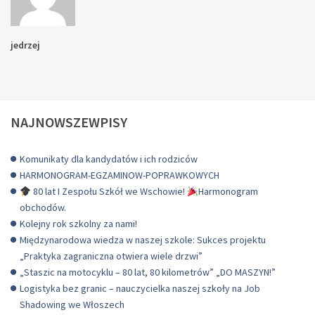
jedrzej
NAJNOWSZEWPISY
Komunikaty dla kandydatów i ich rodziców
HARMONOGRAM-EGZAMINOW-POPRAWKOWYCH
80 lat I Zespołu Szkół we Wschowie!
Harmonogram
obchodów.
Kolejny rok szkolny za nami!
Międzynarodowa wiedza w naszej szkole: Sukces projektu
„Praktyka zagraniczna otwiera wiele drzwi”
„Staszic na motocyklu – 80 lat, 80 kilometrów” „DO MASZYN!”
Logistyka bez granic – nauczycielka naszej szkoły na Job
Shadowing we Włoszech