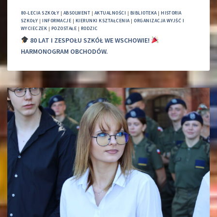
80-LECIA SZKOŁY
|
ABSOLWENT
|
AKTUALNOŚCI
|
BIBLIOTEKA
|
HISTORIA
SZKOŁY
|
INFORMACJE
|
KIERUNKI KSZTAŁCENIA
|
ORGANIZACJA WYJŚĆ I
WYCIECZEK
|
POZOSTAŁE
|
RODZIC
80 LAT I ZESPOŁU SZKÓŁ WE WSCHOWIE!
HARMONOGRAM OBCHODÓW.