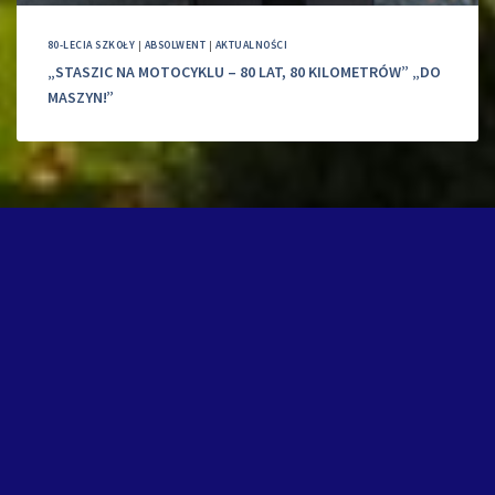
80-LECIA SZKOŁY
|
ABSOLWENT
|
AKTUALNOŚCI
„STASZIC NA MOTOCYKLU – 80 LAT, 80 KILOMETRÓW” „DO
MASZYN!”