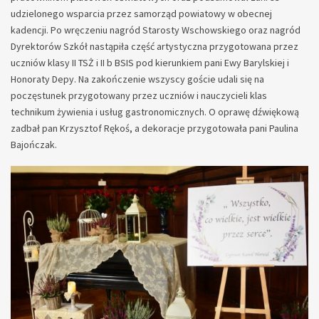
udzielonego wsparcia przez samorząd powiatowy w obecnej
kadencji. Po wręczeniu nagród Starosty Wschowskiego oraz nagród
Dyrektorów Szkół nastąpiła część artystyczna przygotowana przez
uczniów klasy II TSŻ i II b BSIS pod kierunkiem pani Ewy Barylskiej i
Honoraty Depy. Na zakończenie wszyscy goście udali się na
poczęstunek przygotowany przez uczniów i nauczycieli klas
technikum żywienia i usług gastronomicznych. O oprawę dźwiękową
zadbał pan Krzysztof Rękoś, a dekoracje przygotowała pani Paulina
Bajończak.