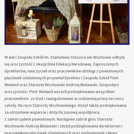
W auli I Zespołu Szkół im. Stanisława Staszica we Wschowie odbyła
się uroczystość z okazji Dnia Edukacji Narodowej. Zaproszonych
dyrektorów, nauczycieli oraz pracowników obsługi z powiatowych
placówek oświatowych przywitał Dyrektor I Zespołu Szkół Piotr
Wieland oraz Starosta Wschowski Andrzej Bielawski. Gospodarz
uroczystości Piotr Wieland wyraził podziękowania wszystkim
pracownikom za trud i zaangażowanie w codzienną pracę na rzecz
szkoły. Na ręce Starosty Wschowskiego złożył także podziękowania
za otrzymane wsparcie i dotychczasową współpracę
z samorządem powiatowym. Następnie zabrał głos Starosta
Wschowski Andrzej Bielawski i złożył podziękowania dyrektorom i
pracownikom placówek oświatowych oraz podsumował zakres