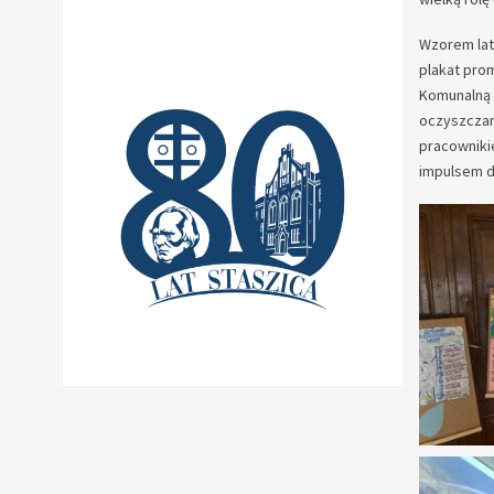
Wzorem lat 
plakat pro
Komunalną 
oczyszczan
pracowniki
impulsem d