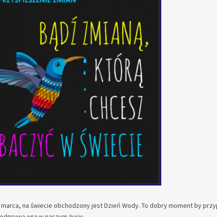
2 marca, na świecie obchodzony jest Dzień Wody. To dobry moment by przy
ę odgrywa ona w naszym życiu.