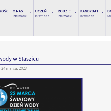
NOŚCI
O NAS
UCZEŃ
RODZIC
KANDYDAT
D
Informacje
Informacje
Informacje
Informacje
Sz
wody w Staszicu
e
24 marca, 2023