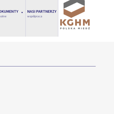
OKUMENTY
NASI PARTNERZY
kolne
współpraca