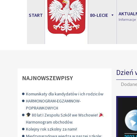
AKTUAL
START
80-LECIE
Informacje
Dzień 
NAJNOWSZEWPISY
Dodan
Komunikaty dla kandydatów i ich rodziców
HARMONOGRAM-EGZAMINOW-
POPRAWKOWYCH
80 lat I Zespołu Szkół we Wschowie!
Harmonogram obchodów.
Kolejny rok szkolny za nami!
Międzynarodowa wiedza w naszej szkole: