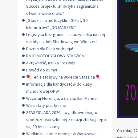
Sukces projektu „Praktyka zagraniczna
otwiera wiele drzwi”
„Staszic na motocyklu – 80 lat, 80
kilometrów” „DO MASZYN!”
Logistyka bez granic – nauczycielka naszej
szkoły na Job Shadowing we Włoszech
Razem dla Pana Andrzeja!
RAJD MOTOCYKLOWY STASZICA
Aktywność, nauka i rozwój!
Powód do dumy!
Tenis stołowy na 80-lecie Staszica
Informacja dla kandydatów do klasy
mundurowej OPW
Wczoraj Florencja, a dzisiaj San Marino!
Warsztaty plastyczne
STASZICJADA 2026 – wyjątkowe święto
społeczności szkolnej z okazji zbliżającego
się 80-lecia szkoły
Co roku, 2
Wielkie kulinarne emocje w Warszawie!
wielką rol