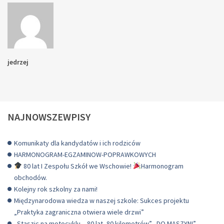
jedrzej
NAJNOWSZEWPISY
Komunikaty dla kandydatów i ich rodziców
HARMONOGRAM-EGZAMINOW-POPRAWKOWYCH
80 lat I Zespołu Szkół we Wschowie!
Harmonogram
obchodów.
Kolejny rok szkolny za nami!
Międzynarodowa wiedza w naszej szkole: Sukces projektu
„Praktyka zagraniczna otwiera wiele drzwi”
„Staszic na motocyklu – 80 lat, 80 kilometrów” „DO MASZYN!”