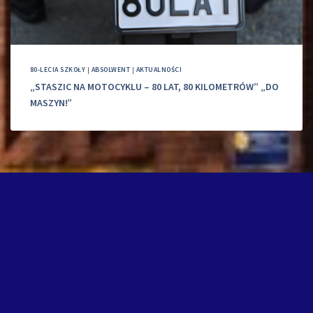
80-LECIA SZKOŁY
|
ABSOLWENT
|
AKTUALNOŚCI
„STASZIC NA MOTOCYKLU – 80 LAT, 80 KILOMETRÓW” „DO
MASZYN!”