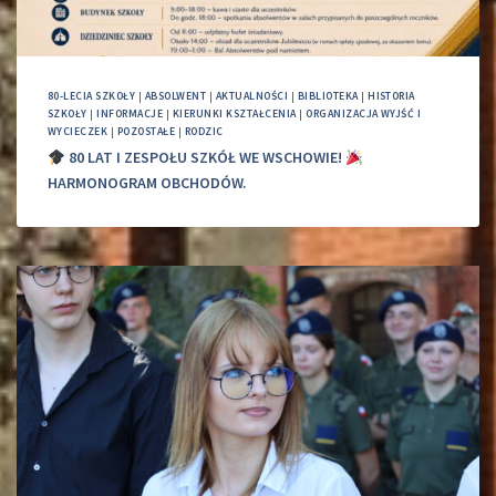
80-LECIA SZKOŁY
|
ABSOLWENT
|
AKTUALNOŚCI
|
BIBLIOTEKA
|
HISTORIA
SZKOŁY
|
INFORMACJE
|
KIERUNKI KSZTAŁCENIA
|
ORGANIZACJA WYJŚĆ I
WYCIECZEK
|
POZOSTAŁE
|
RODZIC
80 LAT I ZESPOŁU SZKÓŁ WE WSCHOWIE!
HARMONOGRAM OBCHODÓW.