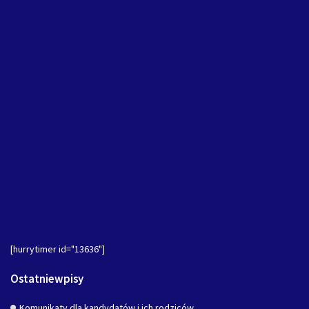
[hurrytimer id="13636"]
Ostatniewpisy
Komunikaty dla kandydatów i ich rodziców