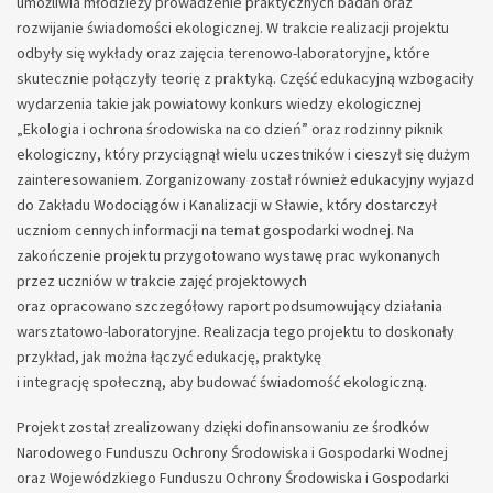
umożliwia młodzieży prowadzenie praktycznych badań oraz
rozwijanie świadomości ekologicznej. W trakcie realizacji projektu
odbyły się wykłady oraz zajęcia terenowo-laboratoryjne, które
skutecznie połączyły teorię z praktyką. Część edukacyjną wzbogaciły
wydarzenia takie jak powiatowy konkurs wiedzy ekologicznej
„Ekologia i ochrona środowiska na co dzień” oraz rodzinny piknik
ekologiczny, który przyciągnął wielu uczestników i cieszył się dużym
zainteresowaniem. Zorganizowany został również edukacyjny wyjazd
do Zakładu Wodociągów i Kanalizacji w Sławie, który dostarczył
uczniom cennych informacji na temat gospodarki wodnej. Na
zakończenie projektu przygotowano wystawę prac wykonanych
przez uczniów w trakcie zajęć projektowych
oraz opracowano szczegółowy raport podsumowujący działania
warsztatowo-laboratoryjne. Realizacja tego projektu to doskonały
przykład, jak można łączyć edukację, praktykę
i integrację społeczną, aby budować świadomość ekologiczną.
Projekt został zrealizowany dzięki dofinansowaniu ze środków
Narodowego Funduszu Ochrony Środowiska i Gospodarki Wodnej
oraz Wojewódzkiego Funduszu Ochrony Środowiska i Gospodarki