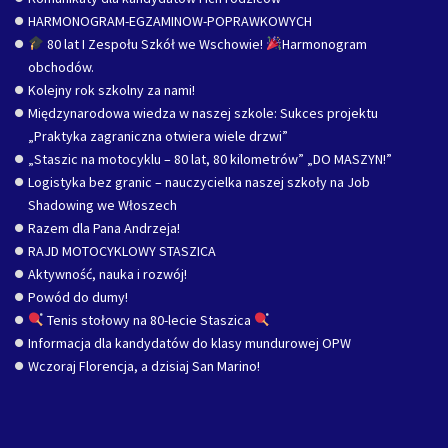
HARMONOGRAM-EGZAMINOW-POPRAWKOWYCH
80 lat I Zespołu Szkół we Wschowie!
Harmonogram
obchodów.
Kolejny rok szkolny za nami!
Międzynarodowa wiedza w naszej szkole: Sukces projektu
„Praktyka zagraniczna otwiera wiele drzwi”
„Staszic na motocyklu – 80 lat, 80 kilometrów” „DO MASZYN!”
Logistyka bez granic – nauczycielka naszej szkoły na Job
Shadowing we Włoszech
Razem dla Pana Andrzeja!
RAJD MOTOCYKLOWY STASZICA
Aktywność, nauka i rozwój!
Powód do dumy!
Tenis stołowy na 80-lecie Staszica
Informacja dla kandydatów do klasy mundurowej OPW
Wczoraj Florencja, a dzisiaj San Marino!