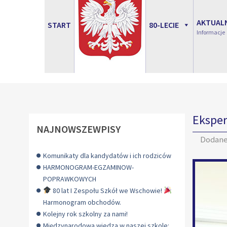
AKTUAL
START
80-LECIE
Informacje
Ekspe
NAJNOWSZEWPISY
Dodan
Komunikaty dla kandydatów i ich rodziców
HARMONOGRAM-EGZAMINOW-
POPRAWKOWYCH
80 lat I Zespołu Szkół we Wschowie!
Harmonogram obchodów.
Kolejny rok szkolny za nami!
Międzynarodowa wiedza w naszej szkole: