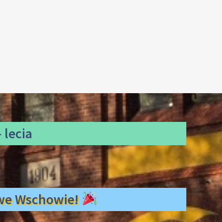
 lecia
ł we Wschowie!