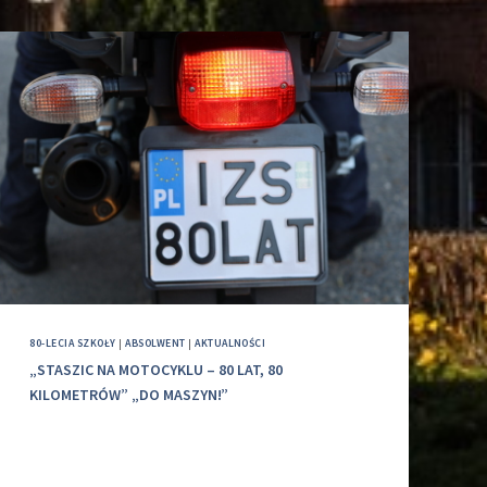
80-LECIA SZKOŁY
|
ABSOLWENT
|
AKTUALNOŚCI
„STASZIC NA MOTOCYKLU – 80 LAT, 80
KILOMETRÓW” „DO MASZYN!”