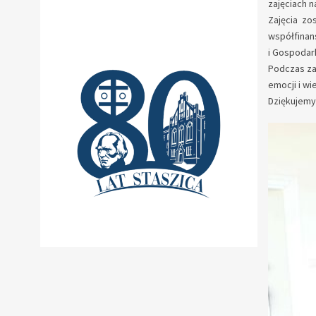
zajęciach n
Zajęcia zo
współfinan
i Gospodar
Podczas za
emocji i wi
Dziękujemy