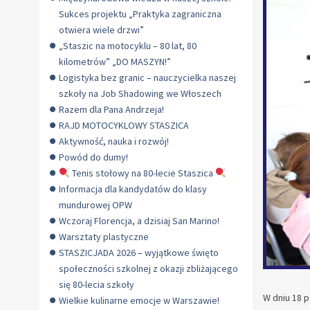
Sukces projektu „Praktyka zagraniczna
otwiera wiele drzwi”
„Staszic na motocyklu – 80 lat, 80
kilometrów” „DO MASZYN!”
Logistyka bez granic – nauczycielka naszej
szkoły na Job Shadowing we Włoszech
Razem dla Pana Andrzeja!
RAJD MOTOCYKLOWY STASZICA
Aktywność, nauka i rozwój!
Powód do dumy!
Tenis stołowy na 80-lecie Staszica
Informacja dla kandydatów do klasy
mundurowej OPW
Wczoraj Florencja, a dzisiaj San Marino!
Warsztaty plastyczne
STASZICJADA 2026 – wyjątkowe święto
społeczności szkolnej z okazji zbliżającego
się 80-lecia szkoły
W dniu 18 p
Wielkie kulinarne emocje w Warszawie!