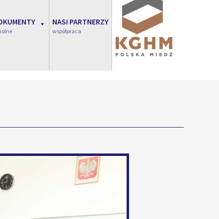
OKUMENTY
NASI PARTNERZY
kolne
współpraca