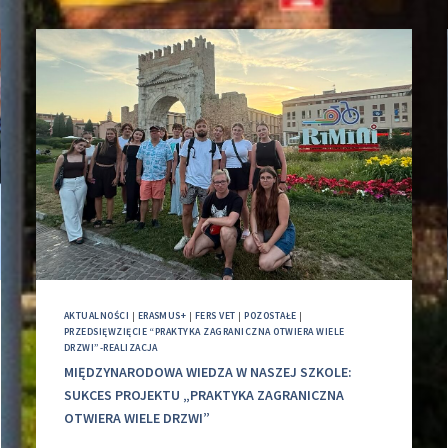
AKTUALNOŚCI
|
ERASMUS+
|
FERS VET
|
POZOSTAŁE
|
PRZEDSIĘWZIĘCIE “PRAKTYKA ZAGRANICZNA OTWIERA WIELE
DRZWI”-REALIZACJA
MIĘDZYNARODOWA WIEDZA W NASZEJ SZKOLE:
SUKCES PROJEKTU „PRAKTYKA ZAGRANICZNA
OTWIERA WIELE DRZWI”