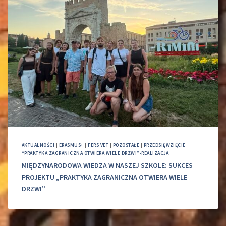
AKTUALNOŚCI
|
ERASMUS+
|
FERS VET
|
POZOSTAŁE
|
PRZEDSIĘWZIĘCIE
“PRAKTYKA ZAGRANICZNA OTWIERA WIELE DRZWI”-REALIZACJA
MIĘDZYNARODOWA WIEDZA W NASZEJ SZKOLE: SUKCES
PROJEKTU „PRAKTYKA ZAGRANICZNA OTWIERA WIELE
DRZWI”