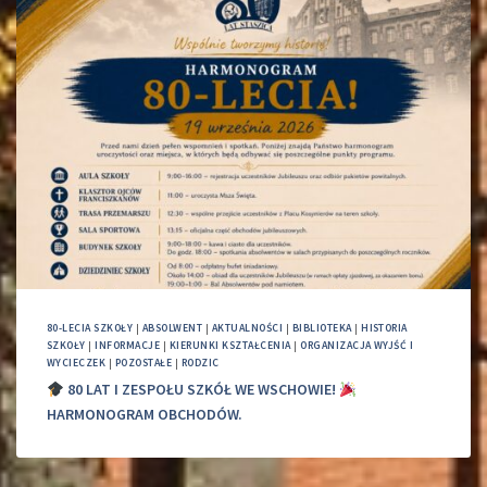
80-LECIA SZKOŁY
|
ABSOLWENT
|
AKTUALNOŚCI
|
BIBLIOTEKA
|
HISTORIA
SZKOŁY
|
INFORMACJE
|
KIERUNKI KSZTAŁCENIA
|
ORGANIZACJA WYJŚĆ I
WYCIECZEK
|
POZOSTAŁE
|
RODZIC
80 LAT I ZESPOŁU SZKÓŁ WE WSCHOWIE!
HARMONOGRAM OBCHODÓW.