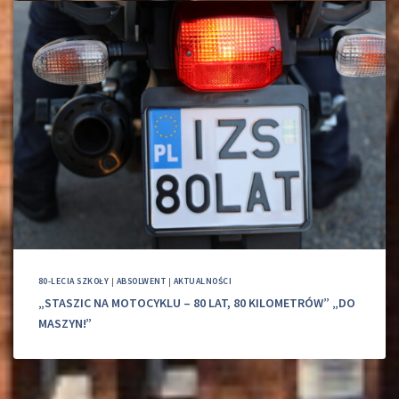
80-LECIA SZKOŁY
|
ABSOLWENT
|
AKTUALNOŚCI
„STASZIC NA MOTOCYKLU – 80 LAT, 80 KILOMETRÓW” „DO
MASZYN!”