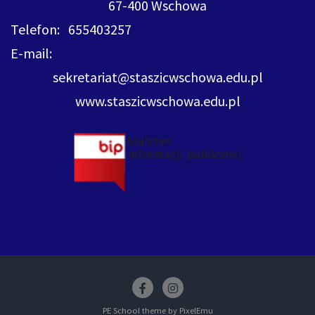
67-400 Wschowa
Telefon: 655403257
E-mail:
sekretariat@staszicwschowa.edu.pl
www.staszicwschowa.edu.pl
Facebook
insstagram
PE School theme by
PixelEmu