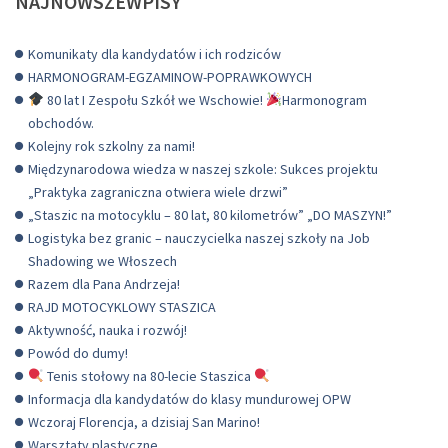
NAJNOWSZEWPISY
Komunikaty dla kandydatów i ich rodziców
HARMONOGRAM-EGZAMINOW-POPRAWKOWYCH
80 lat I Zespołu Szkół we Wschowie!
Harmonogram
obchodów.
Kolejny rok szkolny za nami!
Międzynarodowa wiedza w naszej szkole: Sukces projektu
„Praktyka zagraniczna otwiera wiele drzwi”
„Staszic na motocyklu – 80 lat, 80 kilometrów” „DO MASZYN!”
Logistyka bez granic – nauczycielka naszej szkoły na Job
Shadowing we Włoszech
Razem dla Pana Andrzeja!
RAJD MOTOCYKLOWY STASZICA
Aktywność, nauka i rozwój!
Powód do dumy!
Tenis stołowy na 80-lecie Staszica
Informacja dla kandydatów do klasy mundurowej OPW
Wczoraj Florencja, a dzisiaj San Marino!
Warsztaty plastyczne