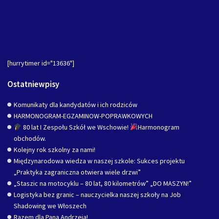
[hurrytimer id="13636"]
Ostatniewpisy
Komunikaty dla kandydatów i ich rodziców
HARMONOGRAM-EGZAMINOW-POPRAWKOWYCH
80 lat I Zespołu Szkół we Wschowie!
Harmonogram
obchodów.
Kolejny rok szkolny za nami!
Międzynarodowa wiedza w naszej szkole: Sukces projektu
„Praktyka zagraniczna otwiera wiele drzwi”
„Staszic na motocyklu – 80 lat, 80 kilometrów” „DO MASZYN!”
Logistyka bez granic – nauczycielka naszej szkoły na Job
Shadowing we Włoszech
Razem dla Pana Andrzeja!