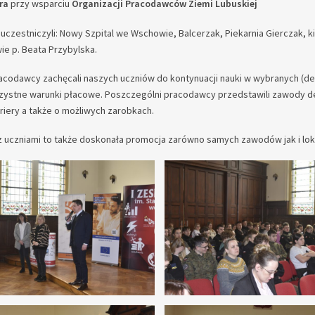
óra
przy wsparciu
Organizacji Pracodawców Ziemi Lubuskiej
uczestniczyli: Nowy Szpital we Wschowie, Balcerzak, Piekarnia Gierczak, 
e p. Beata Przybylska.
acodawcy zachęcali naszych uczniów do kontynuacji nauki w wybranych (de
zystne warunki płacowe. Poszczególni pracodawcy przedstawili zawody def
ariery a także o możliwych zarobkach.
z uczniami to także doskonała promocja zarówno samych zawodów jak i lo