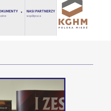
OKUMENTY
NASI PARTNERZY
kolne
współpraca