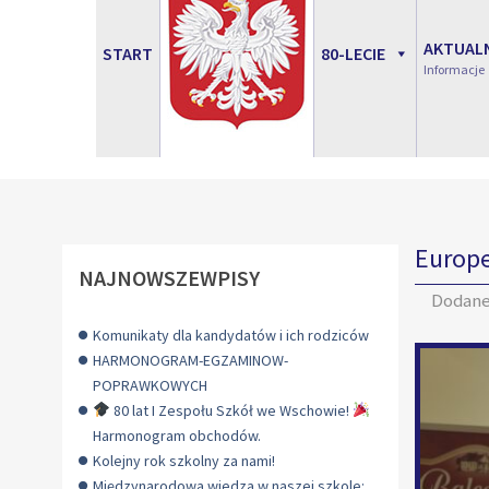
AKTUAL
START
80-LECIE
Informacje
Europe
NAJNOWSZEWPISY
Dodan
Komunikaty dla kandydatów i ich rodziców
HARMONOGRAM-EGZAMINOW-
POPRAWKOWYCH
80 lat I Zespołu Szkół we Wschowie!
Harmonogram obchodów.
Kolejny rok szkolny za nami!
Międzynarodowa wiedza w naszej szkole: