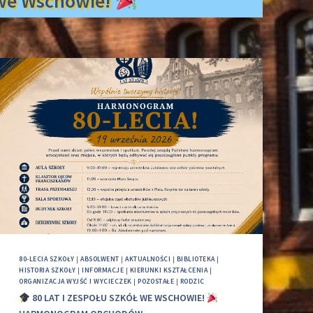
ł we Wschowie!
80-LECIA SZKOŁY
|
ABSOLWENT
|
AKTUALNOŚCI
|
BIBLIOTEKA
|
HISTORIA SZKOŁY
|
INFORMACJE
|
KIERUNKI KSZTAŁCENIA
|
ORGANIZACJA WYJŚĆ I WYCIECZEK
|
POZOSTAŁE
|
RODZIC
80 LAT I ZESPOŁU SZKÓŁ WE WSCHOWIE!