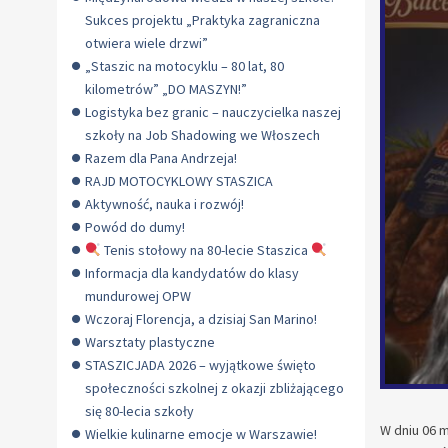
Sukces projektu „Praktyka zagraniczna
otwiera wiele drzwi”
„Staszic na motocyklu – 80 lat, 80
kilometrów” „DO MASZYN!”
Logistyka bez granic – nauczycielka naszej
szkoły na Job Shadowing we Włoszech
Razem dla Pana Andrzeja!
RAJD MOTOCYKLOWY STASZICA
Aktywność, nauka i rozwój!
Powód do dumy!
Tenis stołowy na 80-lecie Staszica
Informacja dla kandydatów do klasy
mundurowej OPW
Wczoraj Florencja, a dzisiaj San Marino!
Warsztaty plastyczne
STASZICJADA 2026 – wyjątkowe święto
społeczności szkolnej z okazji zbliżającego
się 80-lecia szkoły
W dniu 06 
Wielkie kulinarne emocje w Warszawie!