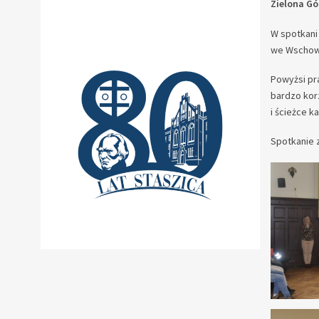
Zielona G
W spotkani 
we Wschowi
Powyżsi pr
bardzo kor
i ścieżce k
Spotkanie 