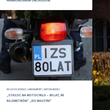
HARMONOGRAM OBCHODÓW.
80-LECIA SZKOŁY
|
ABSOLWENT
|
AKTUALNOŚCI
„STASZIC NA MOTOCYKLU – 80 LAT, 80
KILOMETRÓW” „DO MASZYN!”