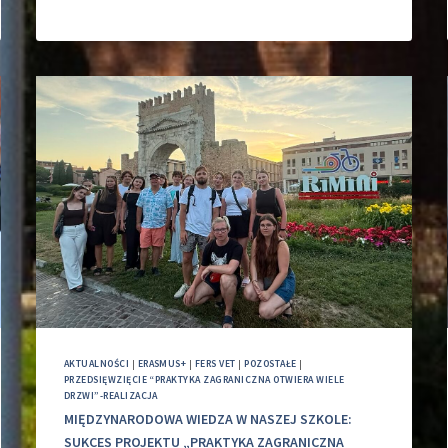
AKTUALNOŚCI
|
ERASMUS+
|
FERS VET
|
POZOSTAŁE
|
PRZEDSIĘWZIĘCIE “PRAKTYKA ZAGRANICZNA OTWIERA WIELE
DRZWI”-REALIZACJA
MIĘDZYNARODOWA WIEDZA W NASZEJ SZKOLE:
SUKCES PROJEKTU „PRAKTYKA ZAGRANICZNA