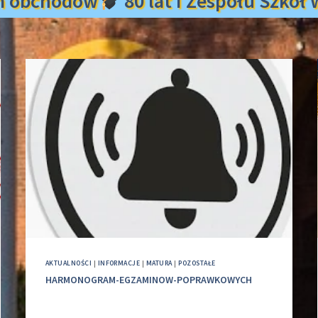
m obchodów
80 lat I Zespołu Szkó
AKTUALNOŚCI
|
INFORMACJE
|
MATURA
|
POZOSTAŁE
HARMONOGRAM-EGZAMINOW-POPRAWKOWYCH