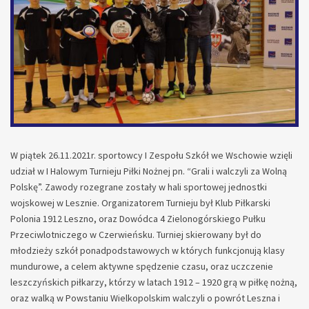
W piątek 26.11.2021r. sportowcy I Zespołu Szkół we Wschowie wzięli
udział w I Halowym Turnieju Piłki Nożnej pn. “Grali i walczyli za Wolną
Polskę”. Zawody rozegrane zostały w hali sportowej jednostki
wojskowej w Lesznie. Organizatorem Turnieju był Klub Piłkarski
Polonia 1912 Leszno, oraz Dowódca 4 Zielonogórskiego Pułku
Przeciwlotniczego w Czerwieńsku. Turniej skierowany był do
młodzieży szkół ponadpodstawowych w których funkcjonują klasy
mundurowe, a celem aktywne spędzenie czasu, oraz uczczenie
leszczyńskich piłkarzy, którzy w latach 1912 – 1920 grą w piłkę nożną,
oraz walką w Powstaniu Wielkopolskim walczyli o powrót Leszna i