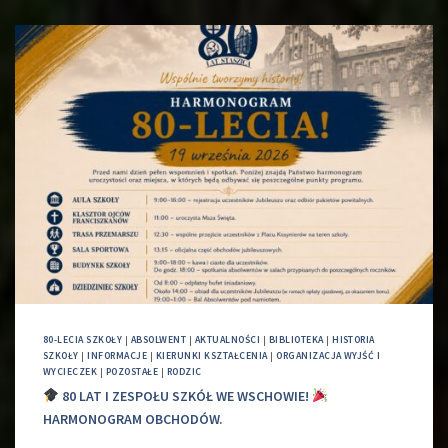
80-LECIA SZKOŁY
|
ABSOLWENT
|
AKTUALNOŚCI
|
BIBLIOTEKA
|
HISTORIA
SZKOŁY
|
INFORMACJE
|
KIERUNKI KSZTAŁCENIA
|
ORGANIZACJA WYJŚĆ I
WYCIECZEK
|
POZOSTAŁE
|
RODZIC
80 LAT I ZESPOŁU SZKÓŁ WE WSCHOWIE!
HARMONOGRAM OBCHODÓW.