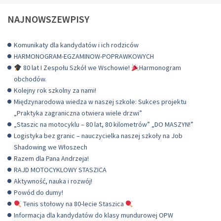
NAJNOWSZEWPISY
Komunikaty dla kandydatów i ich rodziców
HARMONOGRAM-EGZAMINOW-POPRAWKOWYCH
80 lat I Zespołu Szkół we Wschowie!
Harmonogram
obchodów.
Kolejny rok szkolny za nami!
Międzynarodowa wiedza w naszej szkole: Sukces projektu
„Praktyka zagraniczna otwiera wiele drzwi”
„Staszic na motocyklu – 80 lat, 80 kilometrów” „DO MASZYN!”
Logistyka bez granic – nauczycielka naszej szkoły na Job
Shadowing we Włoszech
Razem dla Pana Andrzeja!
RAJD MOTOCYKLOWY STASZICA
Aktywność, nauka i rozwój!
Powód do dumy!
Tenis stołowy na 80-lecie Staszica
Informacja dla kandydatów do klasy mundurowej OPW