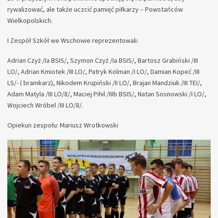
rywalizować, ale także uczcić pamięć piłkarzy – Powstańców
Wielkopolskich.
I Zespół Szkół we Wschowie reprezentowali:
Adrian Czyż /Ia BSIS/, Szymon Czyż /Ia BSIS/, Bartosz Grabiński /III
LO/, Adrian Kmiotek /III LO/, Patryk Kolman /I LO/, Damian Kopeć /III
LS/- ( bramkarz), Nikodem Krupiński /II LO/, Brajan Mandziuk /III TEI/,
Adam Matyla /III LO/8/, Maciej Pihil /IIIb BSIS/, Natan Sosnowski /I LO/,
Wojciech Wróbel /III LO/8/.
Opiekun zespołu: Mariusz Wrotkowski