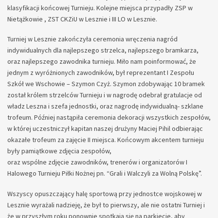
klasyfikacji końcowej Turnieju. Kolejne miejsca przypadły ZSP w
Nietążkowie , ZST CKZiU w Lesznie i III LO w Lesznie.
Turniej w Lesznie zakończyła ceremonia wręczenia nagród
indywidualnych dla najlepszego strzelca, najlepszego bramkarza,
oraz najlepszego zawodnika turnieju. Miło nam poinformować, że
jednym z wyróżnionych zawodników, był reprezentant I Zespołu
Szkół we Wschowie – Szymon Czyż. Szymon zdobywając 10 bramek
został królem strzelców Turnieju i w nagrodę odebrał gratulacje od
władz Leszna i szefa jednostki, oraz nagrodę indywidualną- szklane
trofeum. Później nastąpiła ceremonia dekoracji wszystkich zespołów,
w której uczestniczył kapitan naszej drużyny Maciej Pihil odbierając
okazałe trofeum za zajęcie II miejsca. Końcowym akcentem turnieju
były pamiątkowe zdjęcia zespołów,
oraz wspólne zdjęcie zawodników, trenerów i organizatorów I
Halowego Turnieju Piłki Nożnej pn. “Grali i Walczyli za Wolną Polskę”.
Wszyscy opuszczający halę sportową przy jednostce wojskowej w
Lesznie wyrażali nadzieję, że był to pierwszy, ale nie ostatni Turniej i
że w przyszłym roku ponownie spotkają się na parkiecie, aby