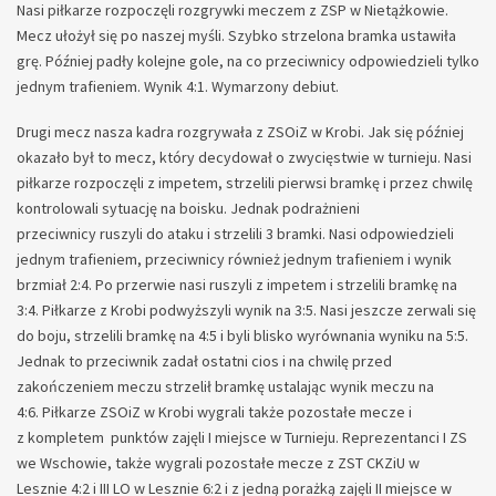
Nasi piłkarze rozpoczęli rozgrywki meczem z ZSP w Nietążkowie.
Mecz ułożył się po naszej myśli. Szybko strzelona bramka ustawiła
grę. Później padły kolejne gole, na co przeciwnicy odpowiedzieli tylko
jednym trafieniem. Wynik 4:1. Wymarzony debiut.
Drugi mecz nasza kadra rozgrywała z ZSOiZ w Krobi. Jak się później
okazało był to mecz, który decydował o zwycięstwie w turnieju. Nasi
piłkarze rozpoczęli z impetem, strzelili pierwsi bramkę i przez chwilę
kontrolowali sytuację na boisku. Jednak podrażnieni
przeciwnicy ruszyli do ataku i strzelili 3 bramki. Nasi odpowiedzieli
jednym trafieniem, przeciwnicy również jednym trafieniem i wynik
brzmiał 2:4. Po przerwie nasi ruszyli z impetem i strzelili bramkę na
3:4. Piłkarze z Krobi podwyższyli wynik na 3:5. Nasi jeszcze zerwali się
do boju, strzelili bramkę na 4:5 i byli blisko wyrównania wyniku na 5:5.
Jednak to przeciwnik zadał ostatni cios i na chwilę przed
zakończeniem meczu strzelił bramkę ustalając wynik meczu na
4:6. Piłkarze ZSOiZ w Krobi wygrali także pozostałe mecze i
z kompletem punktów zajęli I miejsce w Turnieju. Reprezentanci I ZS
we Wschowie, także wygrali pozostałe mecze z ZST CKZiU w
Lesznie 4:2 i III LO w Lesznie 6:2 i z jedną porażką zajęli II miejsce w