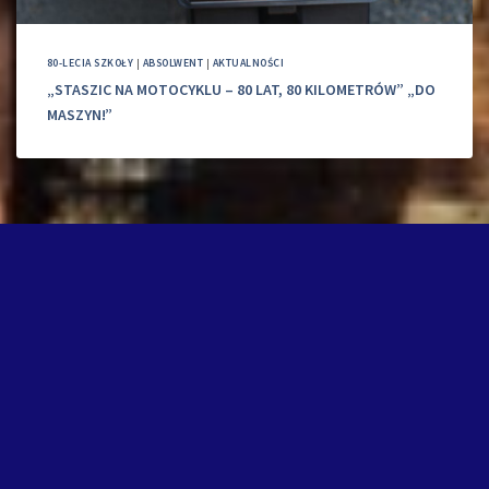
80-LECIA SZKOŁY
|
ABSOLWENT
|
AKTUALNOŚCI
„STASZIC NA MOTOCYKLU – 80 LAT, 80 KILOMETRÓW” „DO
MASZYN!”