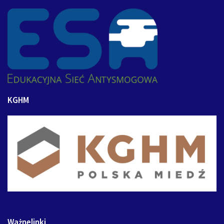
KGHM
Ważnelinki