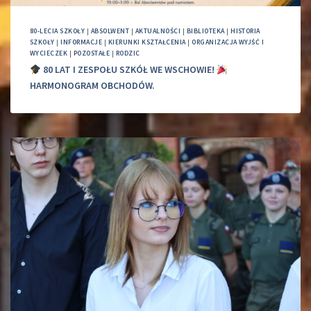
80-LECIA SZKOŁY
|
ABSOLWENT
|
AKTUALNOŚCI
|
BIBLIOTEKA
|
HISTORIA
SZKOŁY
|
INFORMACJE
|
KIERUNKI KSZTAŁCENIA
|
ORGANIZACJA WYJŚĆ I
WYCIECZEK
|
POZOSTAŁE
|
RODZIC
80 LAT I ZESPOŁU SZKÓŁ WE WSCHOWIE!
HARMONOGRAM OBCHODÓW.