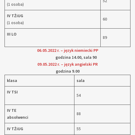
52
(1 osoba)
IV TŻiUG
60
(1 osoba)
III LO
89
06.05.2022 r. – język niemiecki PP
godzina 14.00, sala 90
09.05.2022 r. – język angielski PR
godzina 9.00
klasa
sala
IV TSI
54
IV TE
88
absolwenci
IV TŻiUG
55