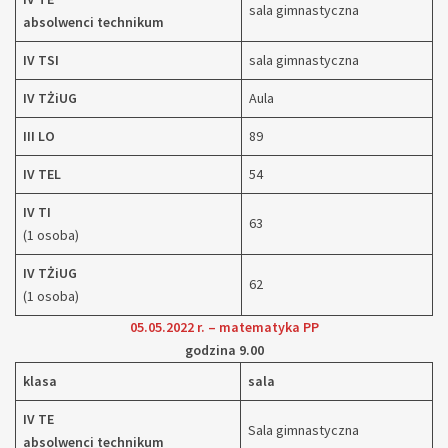
sala gimnastyczna
absolwenci technikum
IV TSI
sala gimnastyczna
IV TŻiUG
Aula
III LO
89
IV TEL
54
IV TI
63
(1 osoba)
IV TŻiUG
62
(1 osoba)
05.05.2022 r. – matematyka PP
godzina 9.00
klasa
sala
IV TE
Sala gimnastyczna
absolwenci technikum