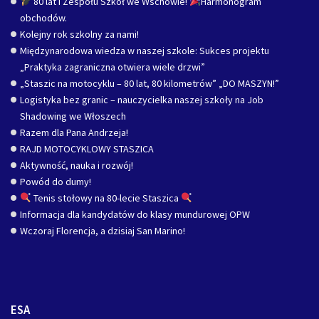
80 lat I Zespołu Szkół we Wschowie!
Harmonogram
obchodów.
Kolejny rok szkolny za nami!
Międzynarodowa wiedza w naszej szkole: Sukces projektu
„Praktyka zagraniczna otwiera wiele drzwi”
„Staszic na motocyklu – 80 lat, 80 kilometrów” „DO MASZYN!”
Logistyka bez granic – nauczycielka naszej szkoły na Job
Shadowing we Włoszech
Razem dla Pana Andrzeja!
RAJD MOTOCYKLOWY STASZICA
Aktywność, nauka i rozwój!
Powód do dumy!
Tenis stołowy na 80-lecie Staszica
Informacja dla kandydatów do klasy mundurowej OPW
Wczoraj Florencja, a dzisiaj San Marino!
ESA