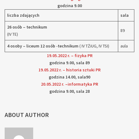
godzina 9.00
liczba zdających
sala
26 osób – technikum
89
(IV TE)
4 osoby – liceum
12 osób -technikum
( IV TŻiUG, IV TSI)
aula
19.05.2022 r. – fizyka PR
godzina 9.00, sala 89
19.05.2022 r. – historia sztuki PR
godzina 14.00, sala90
20.05.2022 r. –informatyka PR
godzina 9.00, sala 28
ABOUT AUTHOR