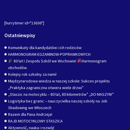
[hurrytimer id="13636"]
Ostatniewpisy
Komunikaty dla kandydatów i ich rodziców
HARMONOGRAM-EGZAMINOW-POPRAWKOWYCH
80 lat I Zespołu Szkół we Wschowie!
Harmonogram
obchodów.
Kolejny rok szkolny za nami!
Międzynarodowa wiedza w naszej szkole: Sukces projektu
„Praktyka zagraniczna otwiera wiele drzwi”
„Staszic na motocyklu – 80 lat, 80 kilometrów” „DO MASZYN!”
Logistyka bez granic – nauczycielka naszej szkoły na Job
Shadowing we Włoszech
Razem dla Pana Andrzeja!
RAJD MOTOCYKLOWY STASZICA
Aktywność, nauka i rozwój!