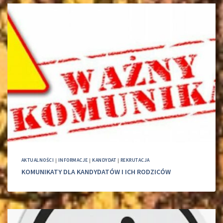
AKTUALNOŚCI
|
INFORMACJE
|
KANDYDAT
|
REKRUTACJA
KOMUNIKATY DLA KANDYDATÓW I ICH RODZICÓW