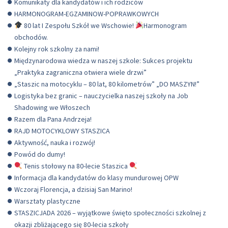
Komunikaty dla kandydatów i ich rodziców
HARMONOGRAM-EGZAMINOW-POPRAWKOWYCH
80 lat I Zespołu Szkół we Wschowie!
Harmonogram
obchodów.
Kolejny rok szkolny za nami!
Międzynarodowa wiedza w naszej szkole: Sukces projektu
„Praktyka zagraniczna otwiera wiele drzwi”
„Staszic na motocyklu – 80 lat, 80 kilometrów” „DO MASZYN!”
Logistyka bez granic – nauczycielka naszej szkoły na Job
Shadowing we Włoszech
Razem dla Pana Andrzeja!
RAJD MOTOCYKLOWY STASZICA
Aktywność, nauka i rozwój!
Powód do dumy!
Tenis stołowy na 80-lecie Staszica
Informacja dla kandydatów do klasy mundurowej OPW
Wczoraj Florencja, a dzisiaj San Marino!
Warsztaty plastyczne
STASZICJADA 2026 – wyjątkowe święto społeczności szkolnej z
okazji zbliżającego się 80-lecia szkoły