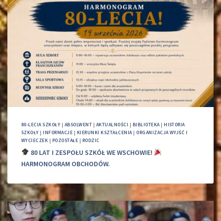
80-LECIA SZKOŁY
|
ABSOLWENT
|
AKTUALNOŚCI
|
BIBLIOTEKA
|
HISTORIA
SZKOŁY
|
INFORMACJE
|
KIERUNKI KSZTAŁCENIA
|
ORGANIZACJA WYJŚĆ I
WYCIECZEK
|
POZOSTAŁE
|
RODZIC
80 LAT I ZESPOŁU SZKÓŁ WE WSCHOWIE!
HARMONOGRAM OBCHODÓW.