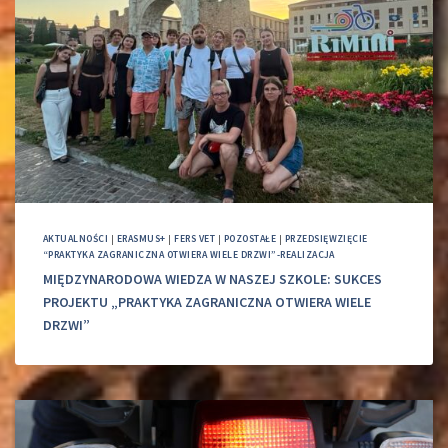
AKTUALNOŚCI
|
ERASMUS+
|
FERS VET
|
POZOSTAŁE
|
PRZEDSIĘWZIĘCIE
“PRAKTYKA ZAGRANICZNA OTWIERA WIELE DRZWI”-REALIZACJA
MIĘDZYNARODOWA WIEDZA W NASZEJ SZKOLE: SUKCES
PROJEKTU „PRAKTYKA ZAGRANICZNA OTWIERA WIELE
DRZWI”