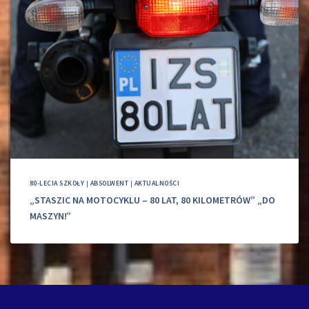
80-LECIA SZKOŁY
|
ABSOLWENT
|
AKTUALNOŚCI
„STASZIC NA MOTOCYKLU – 80 LAT, 80 KILOMETRÓW” „DO
MASZYN!”