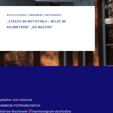
80-LECIA SZKOŁY
|
ABSOLWENT
|
AKTUALNOŚCI
„STASZIC NA MOTOCYKLU – 80 LAT, 80
KILOMETRÓW” „DO MASZYN!”
ydatów i ich rodziców
ZAMINOW-POPRAWKOWYCH
Szkół we Wschowie!
Harmonogram obchodów.