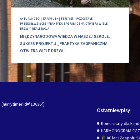
AKTUALNOŚCI
|
ERASMUS+
|
FERS VET
|
POZOSTAŁE
|
PRZEDSIĘWZIĘCIE “PRAKTYKA ZAGRANICZNA OTWIERA WIELE
DRZWI”-REALIZACJA
MIĘDZYNARODOWA WIEDZA W NASZEJ SZKOLE:
SUKCES PROJEKTU „PRAKTYKA ZAGRANICZNA
OTWIERA WIELE DRZWI”
[hurrytimer id="13636"]
Ostatniewpisy
Komunikaty dla kand
HARMONOGRAM-EG
80 lat I Zespołu 