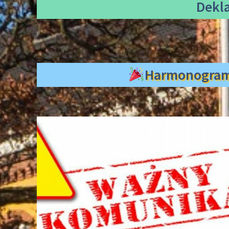
Dekl
Harmonogra