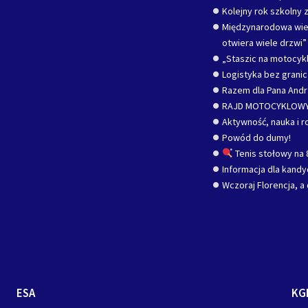
Kolejny rok szkolny z
Międzynarodowa wied
otwiera wiele drzwi”
„Staszic na motocykl
Logistyka bez grani
Razem dla Pana Andr
RAJD MOTOCYKLOWY
Aktywność, nauka i r
Powód do dumy!
Tenis stołowy na 
Informacja dla kand
Wczoraj Florencja, a 
ESA
KG