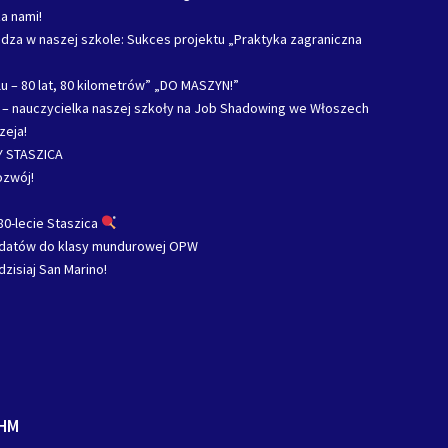
a nami!
za w naszej szkole: Sukces projektu „Praktyka zagraniczna
u – 80 lat, 80 kilometrów” „DO MASZYN!”
c – nauczycielka naszej szkoły na Job Shadowing we Włoszech
zeja!
 STASZICA
ozwój!
80-lecie Staszica
ydatów do klasy mundurowej OPW
dzisiaj San Marino!
HM