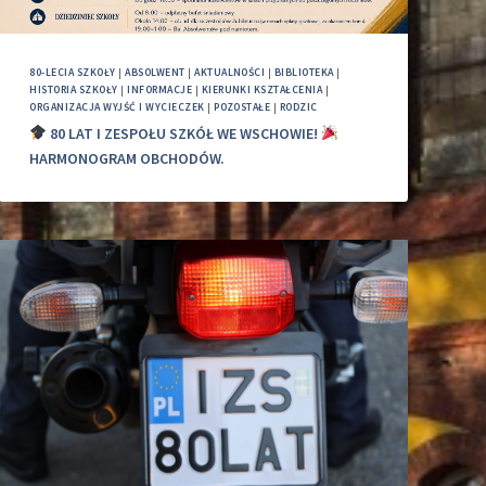
80-LECIA SZKOŁY
|
ABSOLWENT
|
AKTUALNOŚCI
|
BIBLIOTEKA
|
HISTORIA SZKOŁY
|
INFORMACJE
|
KIERUNKI KSZTAŁCENIA
|
ORGANIZACJA WYJŚĆ I WYCIECZEK
|
POZOSTAŁE
|
RODZIC
80 LAT I ZESPOŁU SZKÓŁ WE WSCHOWIE!
HARMONOGRAM OBCHODÓW.