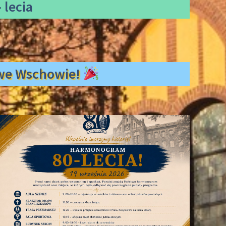
 lecia
ł we Wschowie!