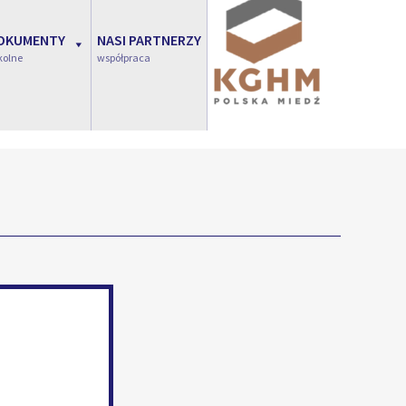
OKUMENTY
NASI PARTNERZY
kolne
współpraca