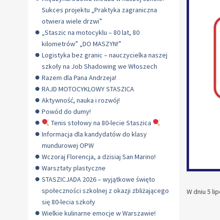
Sukces projektu „Praktyka zagraniczna
otwiera wiele drzwi”
„Staszic na motocyklu – 80 lat, 80
kilometrów” „DO MASZYN!”
Logistyka bez granic – nauczycielka naszej
szkoły na Job Shadowing we Włoszech
Razem dla Pana Andrzeja!
RAJD MOTOCYKLOWY STASZICA
Aktywność, nauka i rozwój!
Powód do dumy!
Tenis stołowy na 80-lecie Staszica
Informacja dla kandydatów do klasy
mundurowej OPW
Wczoraj Florencja, a dzisiaj San Marino!
Warsztaty plastyczne
STASZICJADA 2026 – wyjątkowe święto
społeczności szkolnej z okazji zbliżającego
W dniu 5 li
się 80-lecia szkoły
Wielkie kulinarne emocje w Warszawie!