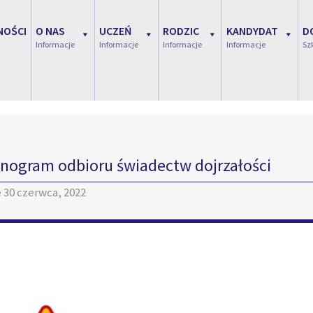
NOŚCI
O NAS
UCZEŃ
RODZIC
KANDYDAT
D
Informacje
Informacje
Informacje
Informacje
Sz
ogram odbioru świadectw dojrzałości
e
30 czerwca, 2022