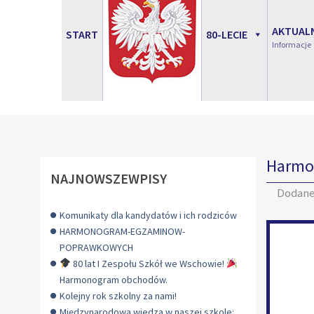
AKTUAL
START
80-LECIE
Informacje
Harmon
NAJNOWSZEWPISY
Dodan
Komunikaty dla kandydatów i ich rodziców
HARMONOGRAM-EGZAMINOW-
POPRAWKOWYCH
80 lat I Zespołu Szkół we Wschowie!
Harmonogram obchodów.
Kolejny rok szkolny za nami!
Międzynarodowa wiedza w naszej szkole: