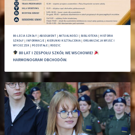
80-LECIA SZKOŁY
|
ABSOLWENT
|
AKTUALNOŚCI
|
BIBLIOTEKA
|
HISTORIA
SZKOŁY
|
INFORMACJE
|
KIERUNKI KSZTAŁCENIA
|
ORGANIZACJA WYJŚĆ I
WYCIECZEK
|
POZOSTAŁE
|
RODZIC
80 LAT I ZESPOŁU SZKÓŁ WE WSCHOWIE!
HARMONOGRAM OBCHODÓW.