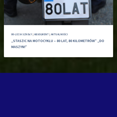
80-LECIA SZKOŁY
|
ABSOLWENT
|
AKTUALNOŚCI
„STASZIC NA MOTOCYKLU – 80 LAT, 80 KILOMETRÓW” „DO
MASZYN!”