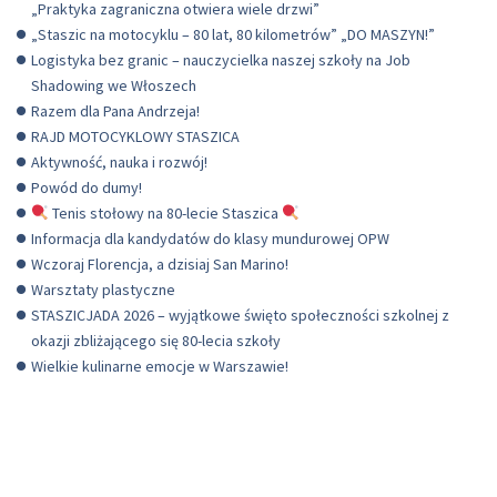
„Praktyka zagraniczna otwiera wiele drzwi”
„Staszic na motocyklu – 80 lat, 80 kilometrów” „DO MASZYN!”
Logistyka bez granic – nauczycielka naszej szkoły na Job
Shadowing we Włoszech
Razem dla Pana Andrzeja!
RAJD MOTOCYKLOWY STASZICA
Aktywność, nauka i rozwój!
Powód do dumy!
Tenis stołowy na 80-lecie Staszica
Informacja dla kandydatów do klasy mundurowej OPW
Wczoraj Florencja, a dzisiaj San Marino!
Warsztaty plastyczne
STASZICJADA 2026 – wyjątkowe święto społeczności szkolnej z
okazji zbliżającego się 80-lecia szkoły
Wielkie kulinarne emocje w Warszawie!