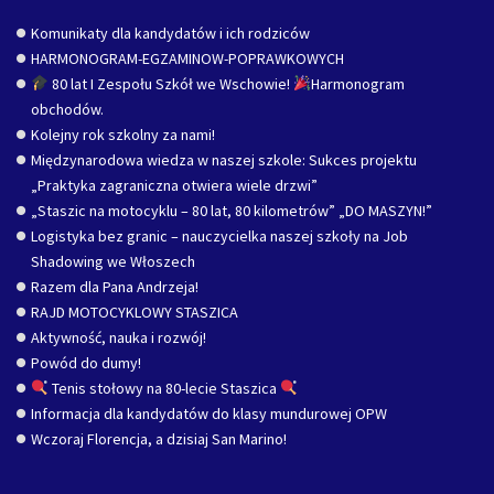
Komunikaty dla kandydatów i ich rodziców
HARMONOGRAM-EGZAMINOW-POPRAWKOWYCH
80 lat I Zespołu Szkół we Wschowie!
Harmonogram
obchodów.
Kolejny rok szkolny za nami!
Międzynarodowa wiedza w naszej szkole: Sukces projektu
„Praktyka zagraniczna otwiera wiele drzwi”
„Staszic na motocyklu – 80 lat, 80 kilometrów” „DO MASZYN!”
Logistyka bez granic – nauczycielka naszej szkoły na Job
Shadowing we Włoszech
Razem dla Pana Andrzeja!
RAJD MOTOCYKLOWY STASZICA
Aktywność, nauka i rozwój!
Powód do dumy!
Tenis stołowy na 80-lecie Staszica
Informacja dla kandydatów do klasy mundurowej OPW
Wczoraj Florencja, a dzisiaj San Marino!