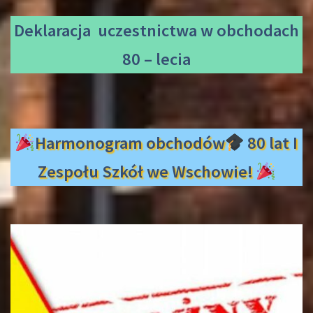
Deklaracja uczestnictwa
w obchodach
80 – lecia
Harmonogram obchodów
80 lat I
Zespołu Szkół we Wschowie!