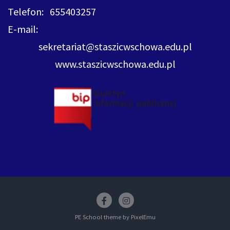
Telefon: 655403257
E-mail:
sekretariat@staszicwschowa.edu.pl
www.staszicwschowa.edu.pl
Facebook
insstagram
PE School theme by
PixelEmu