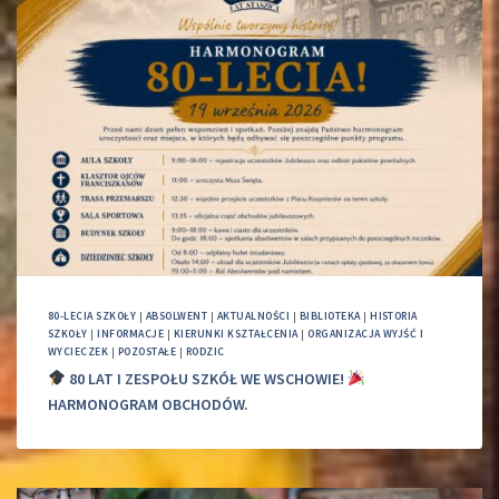
80-LECIA SZKOŁY
|
ABSOLWENT
|
AKTUALNOŚCI
|
BIBLIOTEKA
|
HISTORIA
SZKOŁY
|
INFORMACJE
|
KIERUNKI KSZTAŁCENIA
|
ORGANIZACJA WYJŚĆ I
WYCIECZEK
|
POZOSTAŁE
|
RODZIC
80 LAT I ZESPOŁU SZKÓŁ WE WSCHOWIE!
HARMONOGRAM OBCHODÓW.