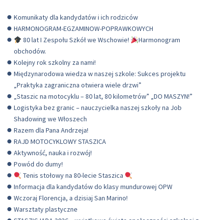
Komunikaty dla kandydatów i ich rodziców
HARMONOGRAM-EGZAMINOW-POPRAWKOWYCH
80 lat I Zespołu Szkół we Wschowie!
Harmonogram
obchodów.
Kolejny rok szkolny za nami!
Międzynarodowa wiedza w naszej szkole: Sukces projektu
„Praktyka zagraniczna otwiera wiele drzwi”
„Staszic na motocyklu – 80 lat, 80 kilometrów” „DO MASZYN!”
Logistyka bez granic – nauczycielka naszej szkoły na Job
Shadowing we Włoszech
Razem dla Pana Andrzeja!
RAJD MOTOCYKLOWY STASZICA
Aktywność, nauka i rozwój!
Powód do dumy!
Tenis stołowy na 80-lecie Staszica
Informacja dla kandydatów do klasy mundurowej OPW
Wczoraj Florencja, a dzisiaj San Marino!
Warsztaty plastyczne