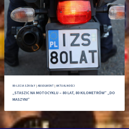
80-LECIA SZKOŁY
|
ABSOLWENT
|
AKTUALNOŚCI
„STASZIC NA MOTOCYKLU – 80 LAT, 80 KILOMETRÓW” „DO
MASZYN!”