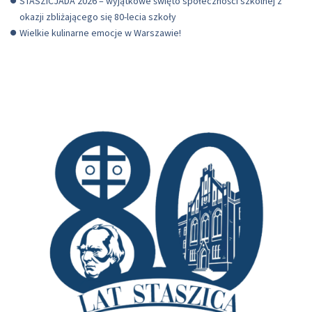
STASZICJADA 2026 – wyjątkowe święto społeczności szkolnej z
okazji zbliżającego się 80-lecia szkoły
Wielkie kulinarne emocje w Warszawie!