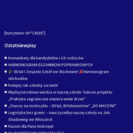
[hurrytimer id="13636"]
Ostatniewpisy
Komunikaty dla kandydatów i ich rodziców
HARMONOGRAM-EGZAMINOW-POPRAWKOWYCH
80 lat I Zespołu Szkół we Wschowie!
Harmonogram
obchodów.
Kolejny rok szkolny za nami!
Międzynarodowa wiedza w naszej szkole: Sukces projektu
„Praktyka zagraniczna otwiera wiele drzwi”
„Staszic na motocyklu – 80 lat, 80 kilometrów” „DO MASZYN!”
Logistyka bez granic – nauczycielka naszej szkoły na Job
Shadowing we Włoszech
Razem dla Pana Andrzeja!