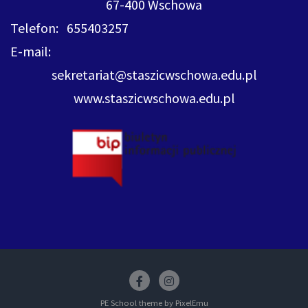
67-400 Wschowa
Telefon: 655403257
E-mail:
sekretariat@staszicwschowa.edu.pl
www.staszicwschowa.edu.pl
Facebook
insstagram
PE School theme by
PixelEmu