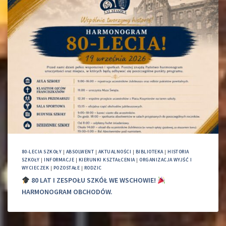
80-LECIA SZKOŁY
|
ABSOLWENT
|
AKTUALNOŚCI
|
BIBLIOTEKA
|
HISTORIA
SZKOŁY
|
INFORMACJE
|
KIERUNKI KSZTAŁCENIA
|
ORGANIZACJA WYJŚĆ I
WYCIECZEK
|
POZOSTAŁE
|
RODZIC
80 LAT I ZESPOŁU SZKÓŁ WE WSCHOWIE!
HARMONOGRAM OBCHODÓW.