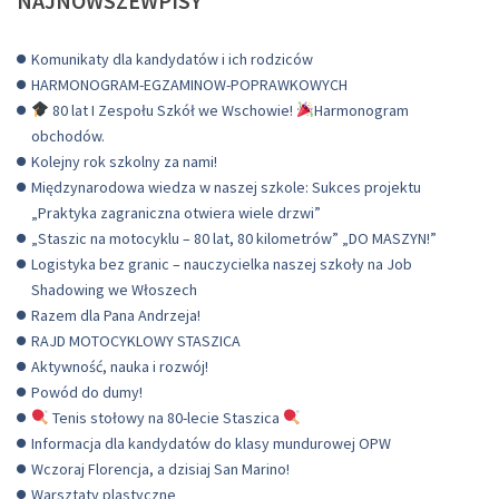
NAJNOWSZEWPISY
Komunikaty dla kandydatów i ich rodziców
HARMONOGRAM-EGZAMINOW-POPRAWKOWYCH
80 lat I Zespołu Szkół we Wschowie!
Harmonogram
obchodów.
Kolejny rok szkolny za nami!
Międzynarodowa wiedza w naszej szkole: Sukces projektu
„Praktyka zagraniczna otwiera wiele drzwi”
„Staszic na motocyklu – 80 lat, 80 kilometrów” „DO MASZYN!”
Logistyka bez granic – nauczycielka naszej szkoły na Job
Shadowing we Włoszech
Razem dla Pana Andrzeja!
RAJD MOTOCYKLOWY STASZICA
Aktywność, nauka i rozwój!
Powód do dumy!
Tenis stołowy na 80-lecie Staszica
Informacja dla kandydatów do klasy mundurowej OPW
Wczoraj Florencja, a dzisiaj San Marino!
Warsztaty plastyczne