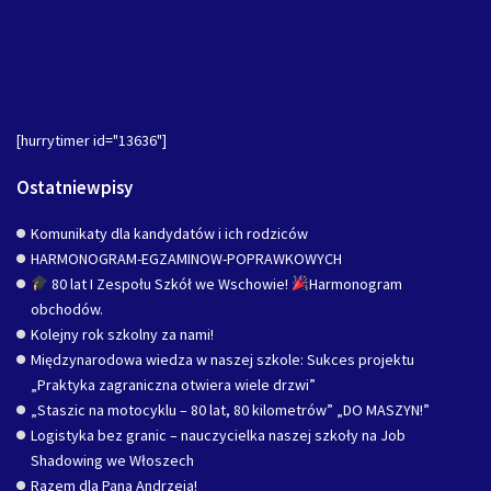
[hurrytimer id="13636"]
Ostatniewpisy
Komunikaty dla kandydatów i ich rodziców
HARMONOGRAM-EGZAMINOW-POPRAWKOWYCH
80 lat I Zespołu Szkół we Wschowie!
Harmonogram
obchodów.
Kolejny rok szkolny za nami!
Międzynarodowa wiedza w naszej szkole: Sukces projektu
„Praktyka zagraniczna otwiera wiele drzwi”
„Staszic na motocyklu – 80 lat, 80 kilometrów” „DO MASZYN!”
Logistyka bez granic – nauczycielka naszej szkoły na Job
Shadowing we Włoszech
Razem dla Pana Andrzeja!