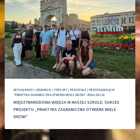
AKTUALNOŚCI
|
ERASMUS+
|
FERS VET
|
POZOSTAŁE
|
PRZEDSIĘWZIĘCIE
“PRAKTYKA ZAGRANICZNA OTWIERA WIELE DRZWI”-REALIZACJA
MIĘDZYNARODOWA WIEDZA W NASZEJ SZKOLE: SUKCES
PROJEKTU „PRAKTYKA ZAGRANICZNA OTWIERA WIELE
DRZWI”