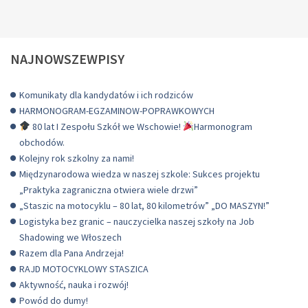
NAJNOWSZEWPISY
Komunikaty dla kandydatów i ich rodziców
HARMONOGRAM-EGZAMINOW-POPRAWKOWYCH
80 lat I Zespołu Szkół we Wschowie!
Harmonogram
obchodów.
Kolejny rok szkolny za nami!
Międzynarodowa wiedza w naszej szkole: Sukces projektu
„Praktyka zagraniczna otwiera wiele drzwi”
„Staszic na motocyklu – 80 lat, 80 kilometrów” „DO MASZYN!”
Logistyka bez granic – nauczycielka naszej szkoły na Job
Shadowing we Włoszech
Razem dla Pana Andrzeja!
RAJD MOTOCYKLOWY STASZICA
Aktywność, nauka i rozwój!
Powód do dumy!