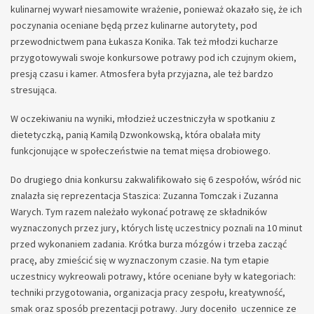
kulinarnej wywarł niesamowite wrażenie, ponieważ okazało się, że ich
poczynania oceniane będą przez kulinarne autorytety, pod
przewodnictwem pana Łukasza Konika. Tak też młodzi kucharze
przygotowywali swoje konkursowe potrawy pod ich czujnym okiem,
presją czasu i kamer. Atmosfera była przyjazna, ale też bardzo
stresująca.
W oczekiwaniu na wyniki, młodzież uczestniczyła w spotkaniu z
dietetyczką, panią Kamilą Dzwonkowską, która obalała mity
funkcjonujące w społeczeństwie na temat mięsa drobiowego.
Do drugiego dnia konkursu zakwalifikowało się 6 zespołów, wśród nic
znalazła się reprezentacja Staszica: Zuzanna Tomczak i Zuzanna
Warych. Tym razem należało wykonać potrawę ze składników
wyznaczonych przez jury, których listę uczestnicy poznali na 10 minut
przed wykonaniem zadania. Krótka burza mózgów i trzeba zacząć
pracę, aby zmieścić się w wyznaczonym czasie. Na tym etapie
uczestnicy wykreowali potrawy, które oceniane były w kategoriach:
techniki przygotowania, organizacja pracy zespołu, kreatywność,
smak oraz sposób prezentacji potrawy. Jury doceniło uczennice ze