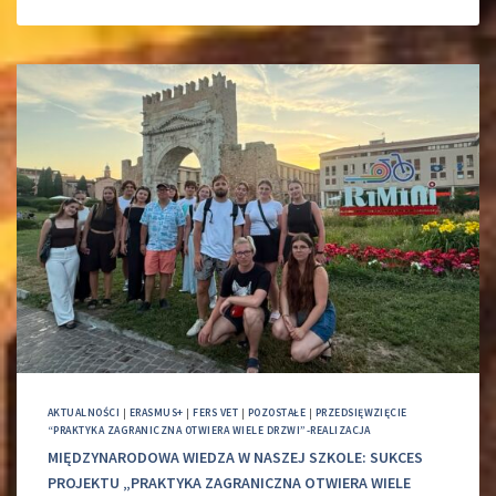
AKTUALNOŚCI
|
ERASMUS+
|
FERS VET
|
POZOSTAŁE
|
PRZEDSIĘWZIĘCIE
“PRAKTYKA ZAGRANICZNA OTWIERA WIELE DRZWI”-REALIZACJA
MIĘDZYNARODOWA WIEDZA W NASZEJ SZKOLE: SUKCES
PROJEKTU „PRAKTYKA ZAGRANICZNA OTWIERA WIELE