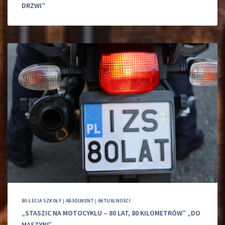
DRZWI”
80-LECIA SZKOŁY
|
ABSOLWENT
|
AKTUALNOŚCI
„STASZIC NA MOTOCYKLU – 80 LAT, 80 KILOMETRÓW” „DO
MASZYN!”