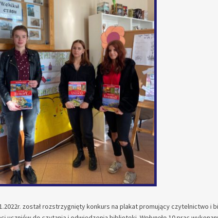
1.2022r. został rozstrzygnięty konkurs na plakat promujący czytelnictwo i
ci uczniów do czytania i odwiedzenia biblioteki. Wpłynęło 10 prac wykona