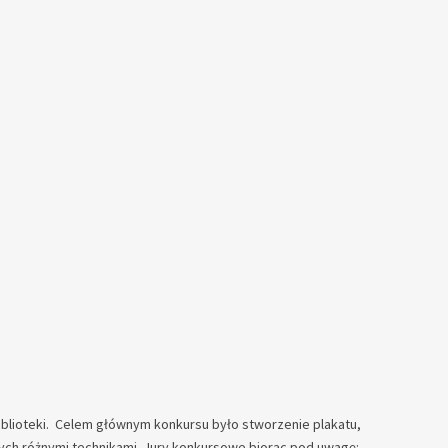
 biblioteki. Celem głównym konkursu było stworzenie plakatu,
nych różnymi technikami. Jury konkursowe biorąc pod uwagę: