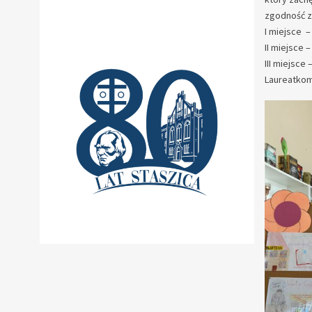
zgodność z 
I miejsce 
II miejsce 
III miejsce
Laureatkom