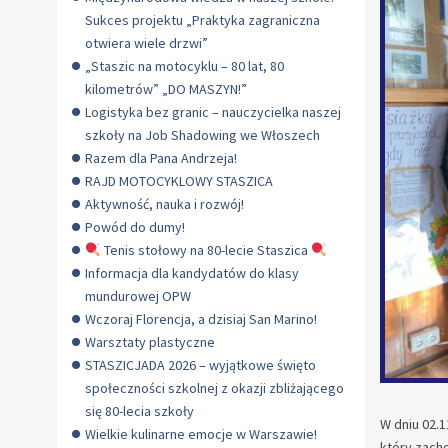
Sukces projektu „Praktyka zagraniczna
otwiera wiele drzwi”
„Staszic na motocyklu – 80 lat, 80
kilometrów” „DO MASZYN!”
Logistyka bez granic – nauczycielka naszej
szkoły na Job Shadowing we Włoszech
Razem dla Pana Andrzeja!
RAJD MOTOCYKLOWY STASZICA
Aktywność, nauka i rozwój!
Powód do dumy!
Tenis stołowy na 80-lecie Staszica
Informacja dla kandydatów do klasy
mundurowej OPW
Wczoraj Florencja, a dzisiaj San Marino!
Warsztaty plastyczne
STASZICJADA 2026 – wyjątkowe święto
społeczności szkolnej z okazji zbliżającego
się 80-lecia szkoły
W dniu 02.1
Wielkie kulinarne emocje w Warszawie!
który zachę