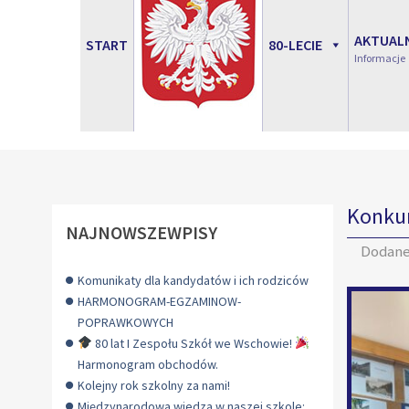
AKTUAL
START
80-LECIE
Informacje
Konkur
NAJNOWSZEWPISY
Dodan
Komunikaty dla kandydatów i ich rodziców
HARMONOGRAM-EGZAMINOW-
POPRAWKOWYCH
80 lat I Zespołu Szkół we Wschowie!
Harmonogram obchodów.
Kolejny rok szkolny za nami!
Międzynarodowa wiedza w naszej szkole: