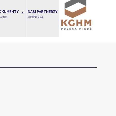
OKUMENTY
NASI PARTNERZY
kolne
współpraca