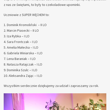
z nas ze świętami, to były to czekoladowe upominki.
Uczniowie z SUPER WĘCHEM to:
Dominik Kromoliński – II LO
Marcin Piasecki – II LO
Iza Rybka – I LO
Sara Frontczak – I LO
Amelia Małecka – I LO
Gabriela Winiarska – I LO
Lena Baraniak – I LO
Natasza Ratajczak – I LO
Dominika Szulc – I LO
Aleksandra Zając – I LO
Wszystkim serdecznie dziękujemy za udział i zapraszamy za rok.