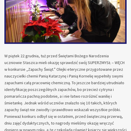
W piątek 22 grudnia, tuż przed Świętami Bożego Narodzenia
uczniowie Staszica mieli okazję sprawdzić swój SUPERZMYSŁ – WĘCH
w konkursie „Zapachy Świąt.” Olejki eteryczne przygotowane przez
nauczycielki chemii Panią Katarzynę i Panią Kornelię wypełniły swymi
zapachami całą pracownię chemiczną. To jeszcze bardziej utrudniało
identyfikację poszczególnych zapachów, bo przecież cytryna i
pomarańcza pachną podobnie, a i nie łatwo rozróżnić wanilię i
śmietankę. Jednak wśród uczniów znalazło się 10 takich, których
zapachy świąt nie zwiodły i prawidłowo wskazali wszystkie próbki.
Ponieważ konkurs odbył się w ostatnim, przed świąteczną przerwą,
dniu zajęć dydaktycznych, to nagrody mieliśmy okazję wręczyć
dopiero w nowym roku, a że czekolada również kojarzy się większości