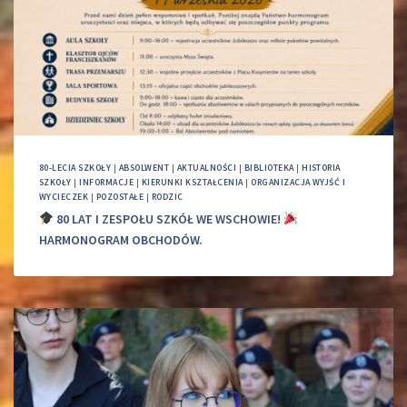
80-LECIA SZKOŁY
|
ABSOLWENT
|
AKTUALNOŚCI
|
BIBLIOTEKA
|
HISTORIA
SZKOŁY
|
INFORMACJE
|
KIERUNKI KSZTAŁCENIA
|
ORGANIZACJA WYJŚĆ I
WYCIECZEK
|
POZOSTAŁE
|
RODZIC
80 LAT I ZESPOŁU SZKÓŁ WE WSCHOWIE!
HARMONOGRAM OBCHODÓW.