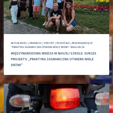
AKTUALNOŚCI
|
ERASMUS+
|
FERS VET
|
POZOSTAŁE
|
PRZEDSIĘWZIĘCIE
“PRAKTYKA ZAGRANICZNA OTWIERA WIELE DRZWI”-REALIZACJA
MIĘDZYNARODOWA WIEDZA W NASZEJ SZKOLE: SUKCES
PROJEKTU „PRAKTYKA ZAGRANICZNA OTWIERA WIELE
DRZWI”