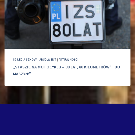
80-LECIA SZKOŁY
|
ABSOLWENT
|
AKTUALNOŚCI
„STASZIC NA MOTOCYKLU – 80 LAT, 80 KILOMETRÓW” „DO
MASZYN!”