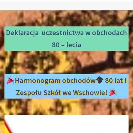
Deklaracja uczestnictwa
w obchodach
80 – lecia
Harmonogram obchodów
80 lat I
Zespołu Szkół we Wschowie!