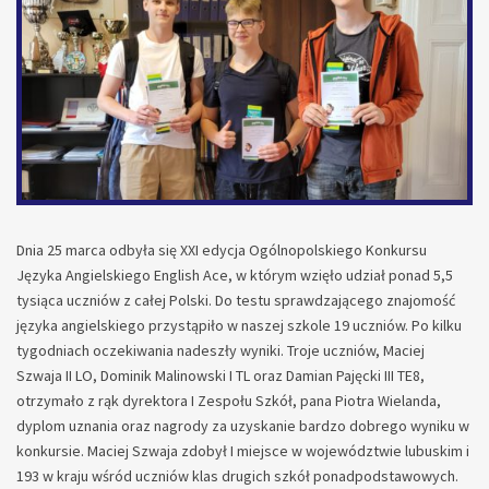
Dnia 25 marca odbyła się XXI edycja Ogólnopolskiego Konkursu
Języka Angielskiego English Ace, w którym wzięło udział ponad 5,5
tysiąca uczniów z całej Polski. Do testu sprawdzającego znajomość
języka angielskiego przystąpiło w naszej szkole 19 uczniów. Po kilku
tygodniach oczekiwania nadeszły wyniki. Troje uczniów, Maciej
Szwaja II LO, Dominik Malinowski I TL oraz Damian Pajęcki III TE8,
otrzymało z rąk dyrektora I Zespołu Szkół, pana Piotra Wielanda,
dyplom uznania oraz nagrody za uzyskanie bardzo dobrego wyniku w
konkursie. Maciej Szwaja zdobył I miejsce w województwie lubuskim i
193 w kraju wśród uczniów klas drugich szkół ponadpodstawowych.