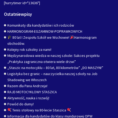
[hurrytimer id="13636"]
Ostatniewpisy
Komunikaty dla kandydatów i ich rodziców
HARMONOGRAM-EGZAMINOW-POPRAWKOWYCH
80 lat I Zespołu Szkół we Wschowie!
Harmonogram
obchodów.
Kolejny rok szkolny za nami!
Międzynarodowa wiedza w naszej szkole: Sukces projektu
„Praktyka zagraniczna otwiera wiele drzwi”
„Staszic na motocyklu – 80 lat, 80 kilometrów” „DO MASZYN!”
Logistyka bez granic – nauczycielka naszej szkoły na Job
Shadowing we Włoszech
Razem dla Pana Andrzeja!
RAJD MOTOCYKLOWY STASZICA
Aktywność, nauka i rozwój!
Powód do dumy!
Tenis stołowy na 80-lecie Staszica
Informacja dla kandydatów do klasy mundurowej OPW