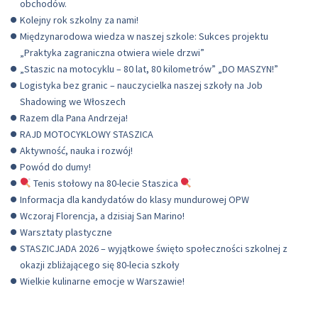
obchodów.
Kolejny rok szkolny za nami!
Międzynarodowa wiedza w naszej szkole: Sukces projektu
„Praktyka zagraniczna otwiera wiele drzwi”
„Staszic na motocyklu – 80 lat, 80 kilometrów” „DO MASZYN!”
Logistyka bez granic – nauczycielka naszej szkoły na Job
Shadowing we Włoszech
Razem dla Pana Andrzeja!
RAJD MOTOCYKLOWY STASZICA
Aktywność, nauka i rozwój!
Powód do dumy!
Tenis stołowy na 80-lecie Staszica
Informacja dla kandydatów do klasy mundurowej OPW
Wczoraj Florencja, a dzisiaj San Marino!
Warsztaty plastyczne
STASZICJADA 2026 – wyjątkowe święto społeczności szkolnej z
okazji zbliżającego się 80-lecia szkoły
Wielkie kulinarne emocje w Warszawie!