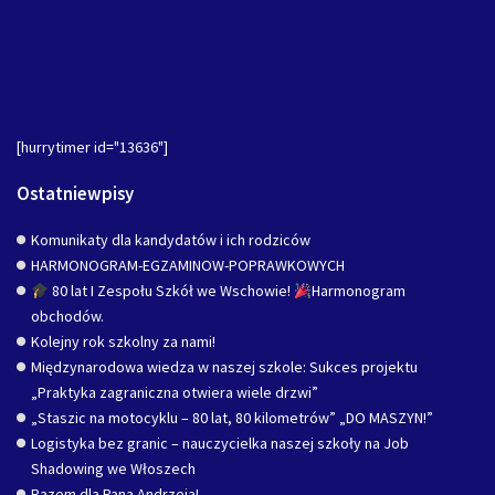
[hurrytimer id="13636"]
Ostatniewpisy
Komunikaty dla kandydatów i ich rodziców
HARMONOGRAM-EGZAMINOW-POPRAWKOWYCH
80 lat I Zespołu Szkół we Wschowie!
Harmonogram
obchodów.
Kolejny rok szkolny za nami!
Międzynarodowa wiedza w naszej szkole: Sukces projektu
„Praktyka zagraniczna otwiera wiele drzwi”
„Staszic na motocyklu – 80 lat, 80 kilometrów” „DO MASZYN!”
Logistyka bez granic – nauczycielka naszej szkoły na Job
Shadowing we Włoszech
Razem dla Pana Andrzeja!