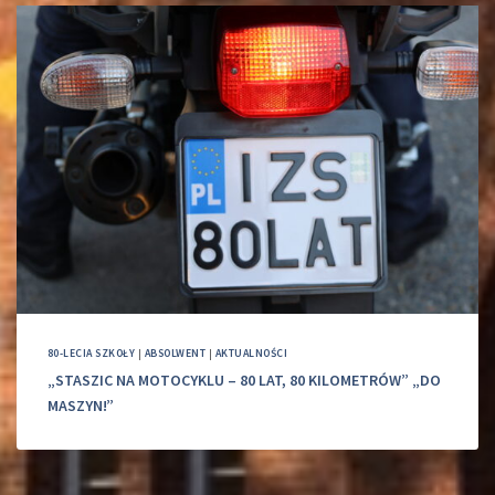
80-LECIA SZKOŁY
|
ABSOLWENT
|
AKTUALNOŚCI
„STASZIC NA MOTOCYKLU – 80 LAT, 80 KILOMETRÓW” „DO
MASZYN!”