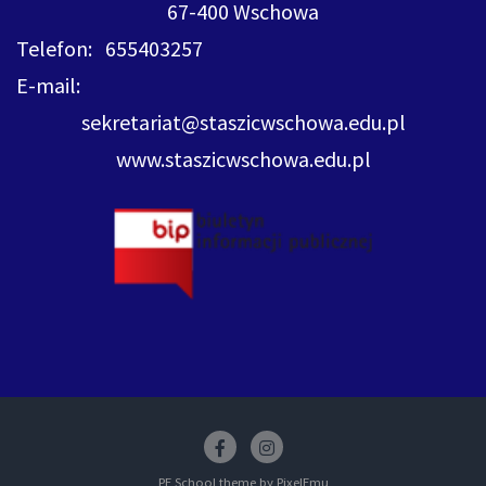
67-400 Wschowa
Telefon: 655403257
E-mail:
sekretariat@staszicwschowa.edu.pl
www.staszicwschowa.edu.pl
Facebook
insstagram
PE School theme by
PixelEmu