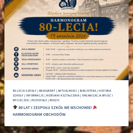
80-LECIA SZKOŁY
|
ABSOLWENT
|
AKTUALNOŚCI
|
BIBLIOTEKA
|
HISTORIA
SZKOŁY
|
INFORMACJE
|
KIERUNKI KSZTAŁCENIA
|
ORGANIZACJA WYJŚĆ I
WYCIECZEK
|
POZOSTAŁE
|
RODZIC
80 LAT I ZESPOŁU SZKÓŁ WE WSCHOWIE!
HARMONOGRAM OBCHODÓW.