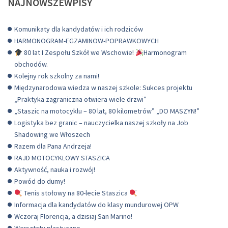
NAJNOWSZEWPISY
Komunikaty dla kandydatów i ich rodziców
HARMONOGRAM-EGZAMINOW-POPRAWKOWYCH
80 lat I Zespołu Szkół we Wschowie!
Harmonogram
obchodów.
Kolejny rok szkolny za nami!
Międzynarodowa wiedza w naszej szkole: Sukces projektu
„Praktyka zagraniczna otwiera wiele drzwi”
„Staszic na motocyklu – 80 lat, 80 kilometrów” „DO MASZYN!”
Logistyka bez granic – nauczycielka naszej szkoły na Job
Shadowing we Włoszech
Razem dla Pana Andrzeja!
RAJD MOTOCYKLOWY STASZICA
Aktywność, nauka i rozwój!
Powód do dumy!
Tenis stołowy na 80-lecie Staszica
Informacja dla kandydatów do klasy mundurowej OPW
Wczoraj Florencja, a dzisiaj San Marino!