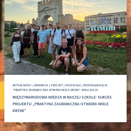
AKTUALNOŚCI
|
ERASMUS+
|
FERS VET
|
POZOSTAŁE
|
PRZEDSIĘWZIĘCIE
“PRAKTYKA ZAGRANICZNA OTWIERA WIELE DRZWI”-REALIZACJA
MIĘDZYNARODOWA WIEDZA W NASZEJ SZKOLE: SUKCES
PROJEKTU „PRAKTYKA ZAGRANICZNA OTWIERA WIELE
DRZWI”