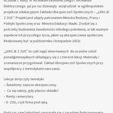
uczniów z klasy III Technikum Ekonomicznego i Technikum
Elektrycznego już po raz dziewiąty wziął udział w ogólnopolskim
projekcie edukacyjnym Zakładu Ubezpieczeń Społecznych – ,,LEKCJE
Z ZUS’’. Projekt jest objęty patronatem Ministra Rodziny, Pracy i
Polityki Społecznej oraz Ministra Edukacji i Nauki. Zrodził się z
potrzeby budowania świadomości młodego pokolenia, w tak ważnym
aspekcie ich przyszłego życia, jakim są ubezpieczenia społeczne.
Realizowany był w październiku i listopadzie 2022r.
,,LEKCJE Z ZUS” to cykl zajęć skierowanych do uczniów szkół
ponadgimnazjalnych składający się z czterech lekcji. Materiały i
scenariusze przygotował Zakład Ubezpieczeń Społecznych przy
współpracy z metodykami nauczania.
Lekcje dotyczyły tematyki:
– Świadomy zawsze ubezpieczony.
– Co się należy, gdy płacisz składki?
– Renty i emerytury.
– E- ZUS, czyli firma pod ręką.
Podczas zajęć młodzież zapoznała się z zasadami funkcjonowania