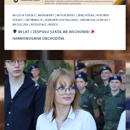
80-LECIA SZKOŁY
|
ABSOLWENT
|
AKTUALNOŚCI
|
BIBLIOTEKA
|
HISTORIA
SZKOŁY
|
INFORMACJE
|
KIERUNKI KSZTAŁCENIA
|
ORGANIZACJA WYJŚĆ I
WYCIECZEK
|
POZOSTAŁE
|
RODZIC
80 LAT I ZESPOŁU SZKÓŁ WE WSCHOWIE!
HARMONOGRAM OBCHODÓW.