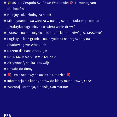
80 lat I Zespołu Szkół we Wschowie!
Harmonogram
obchodów.
Kolejny rok szkolny za nami!
Międzynarodowa wiedza w naszej szkole: Sukces projektu
„Praktyka zagraniczna otwiera wiele drzwi”
„Staszic na motocyklu – 80 lat, 80 kilometrów” „DO MASZYN!”
Logistyka bez granic – nauczycielka naszej szkoły na Job
Shadowing we Włoszech
Razem dla Pana Andrzeja!
RAJD MOTOCYKLOWY STASZICA
Aktywność, nauka i rozwój!
Powód do dumy!
Tenis stołowy na 80-lecie Staszica
Informacja dla kandydatów do klasy mundurowej OPW
Wczoraj Florencja, a dzisiaj San Marino!
ESA