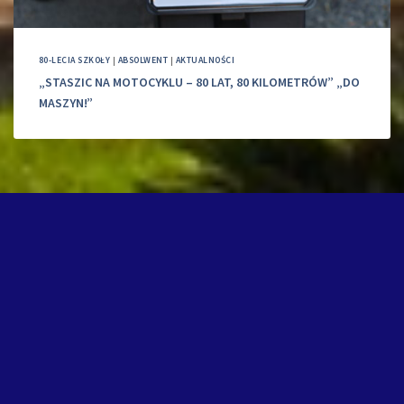
80-LECIA SZKOŁY
|
ABSOLWENT
|
AKTUALNOŚCI
„STASZIC NA MOTOCYKLU – 80 LAT, 80 KILOMETRÓW” „DO
MASZYN!”