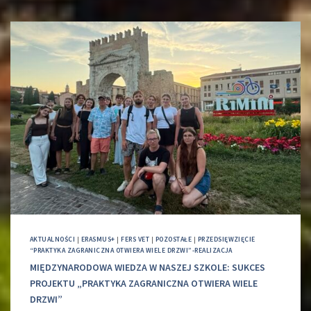
AKTUALNOŚCI
|
ERASMUS+
|
FERS VET
|
POZOSTAŁE
|
PRZEDSIĘWZIĘCIE
“PRAKTYKA ZAGRANICZNA OTWIERA WIELE DRZWI”-REALIZACJA
MIĘDZYNARODOWA WIEDZA W NASZEJ SZKOLE: SUKCES
PROJEKTU „PRAKTYKA ZAGRANICZNA OTWIERA WIELE
DRZWI”