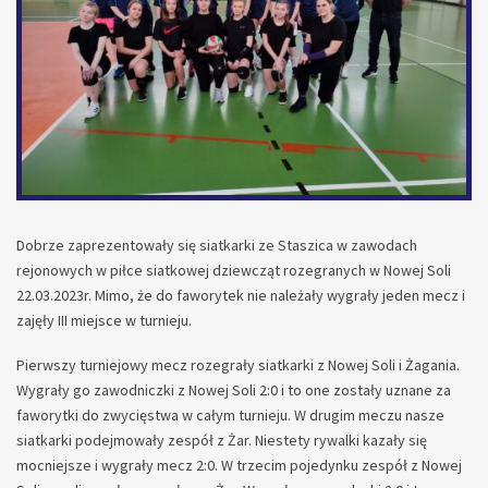
Dobrze zaprezentowały się siatkarki ze Staszica w zawodach
rejonowych w piłce siatkowej dziewcząt rozegranych w Nowej Soli
22.03.2023r. Mimo, że do faworytek nie należały wygrały jeden mecz i
zajęły III miejsce w turnieju.
Pierwszy turniejowy mecz rozegrały siatkarki z Nowej Soli i Żagania.
Wygrały go zawodniczki z Nowej Soli 2:0 i to one zostały uznane za
faworytki do zwycięstwa w całym turnieju. W drugim meczu nasze
siatkarki podejmowały zespół z Żar. Niestety rywalki kazały się
mocniejsze i wygrały mecz 2:0. W trzecim pojedynku zespół z Nowej