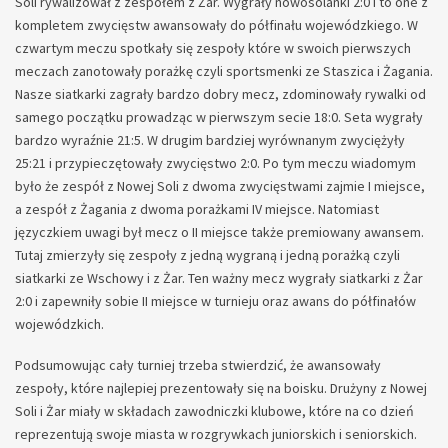
Soli rywalizował z zespołem z Żar. Wygrały nowosolanki 2:0 i to one z
kompletem zwycięstw awansowały do półfinału wojewódzkiego. W
czwartym meczu spotkały się zespoły które w swoich pierwszych
meczach zanotowały porażkę czyli sportsmenki ze Staszica i Żagania.
Nasze siatkarki zagrały bardzo dobry mecz, zdominowały rywalki od
samego początku prowadząc w pierwszym secie 18:0. Seta wygrały
bardzo wyraźnie 21:5. W drugim bardziej wyrównanym zwyciężyły
25:21 i przypieczętowały zwycięstwo 2:0. Po tym meczu wiadomym
było że zespół z Nowej Soli z dwoma zwycięstwami zajmie I miejsce,
a zespół z Żagania z dwoma porażkami IV miejsce. Natomiast
języczkiem uwagi był mecz o II miejsce także premiowany awansem.
Tutaj zmierzyły się zespoły z jedną wygraną i jedną porażką czyli
siatkarki ze Wschowy i z Żar. Ten ważny mecz wygrały siatkarki z Żar
2:0 i zapewniły sobie II miejsce w turnieju oraz awans do półfinałów
wojewódzkich.
Podsumowując cały turniej trzeba stwierdzić, że awansowały
zespoły, które najlepiej prezentowały się na boisku. Drużyny z Nowej
Soli i Żar miały w składach zawodniczki klubowe, które na co dzień
reprezentują swoje miasta w rozgrywkach juniorskich i seniorskich.