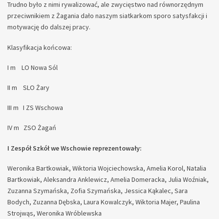
Trudno było z nimi rywalizować, ale zwycięstwo nad równorzędnym
przeciwnikiem z Żagania dało naszym siatkarkom sporo satysfakcji i
motywację do dalszej pracy.
Klasyfikacja końcowa:
I m LO Nowa Sól
II m SLO Żary
III m I ZS Wschowa
IV m ZSO Żagań
I Zespół Szkół we Wschowie reprezentowały:
Weronika Bartkowiak, Wiktoria Wojciechowska, Amelia Korol, Natalia
Bartkowiak, Aleksandra Anklewicz, Amelia Domeracka, Julia Woźniak,
Zuzanna Szymańska, Zofia Szymańska, Jessica Kąkalec, Sara
Bodych, Zuzanna Dębska, Laura Kowalczyk, Wiktoria Majer, Paulina
Strojwąs, Weronika Wróblewska