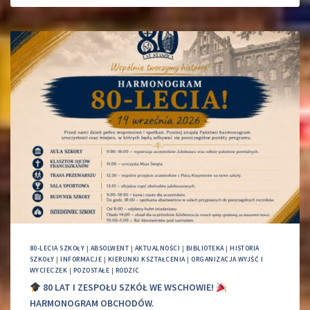
80-LECIA SZKOŁY
|
ABSOLWENT
|
AKTUALNOŚCI
|
BIBLIOTEKA
|
HISTORIA
SZKOŁY
|
INFORMACJE
|
KIERUNKI KSZTAŁCENIA
|
ORGANIZACJA WYJŚĆ I
WYCIECZEK
|
POZOSTAŁE
|
RODZIC
80 LAT I ZESPOŁU SZKÓŁ WE WSCHOWIE!
HARMONOGRAM OBCHODÓW.