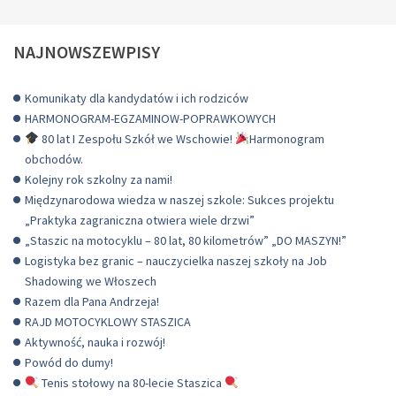
NAJNOWSZEWPISY
Komunikaty dla kandydatów i ich rodziców
HARMONOGRAM-EGZAMINOW-POPRAWKOWYCH
80 lat I Zespołu Szkół we Wschowie!
Harmonogram
obchodów.
Kolejny rok szkolny za nami!
Międzynarodowa wiedza w naszej szkole: Sukces projektu
„Praktyka zagraniczna otwiera wiele drzwi”
„Staszic na motocyklu – 80 lat, 80 kilometrów” „DO MASZYN!”
Logistyka bez granic – nauczycielka naszej szkoły na Job
Shadowing we Włoszech
Razem dla Pana Andrzeja!
RAJD MOTOCYKLOWY STASZICA
Aktywność, nauka i rozwój!
Powód do dumy!
Tenis stołowy na 80-lecie Staszica