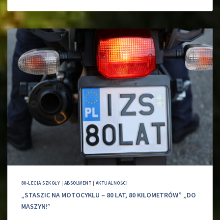
80-LECIA SZKOŁY
|
ABSOLWENT
|
AKTUALNOŚCI
„STASZIC NA MOTOCYKLU – 80 LAT, 80 KILOMETRÓW” „DO
MASZYN!”