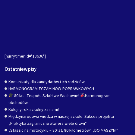
[hurrytimer id="13636"]
Ostatniewpisy
Komunikaty dla kandydatów i ich rodziców
HARMONOGRAM-EGZAMINOW-POPRAWKOWYCH
80 lat I Zespołu Szkół we Wschowie!
Harmonogram
obchodów.
Kolejny rok szkolny za nami!
Międzynarodowa wiedza w naszej szkole: Sukces projektu
„Praktyka zagraniczna otwiera wiele drzwi”
„Staszic na motocyklu – 80 lat, 80 kilometrów” „DO MASZYN!”