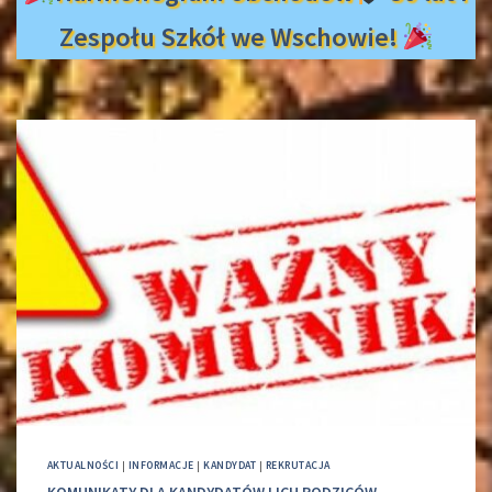
Zespołu Szkół we Wschowie!
AKTUALNOŚCI
|
INFORMACJE
|
KANDYDAT
|
REKRUTACJA
KOMUNIKATY DLA KANDYDATÓW I ICH RODZICÓW