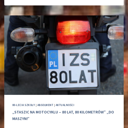
80-LECIA SZKOŁY
|
ABSOLWENT
|
AKTUALNOŚCI
„STASZIC NA MOTOCYKLU – 80 LAT, 80 KILOMETRÓW” „DO
MASZYN!”