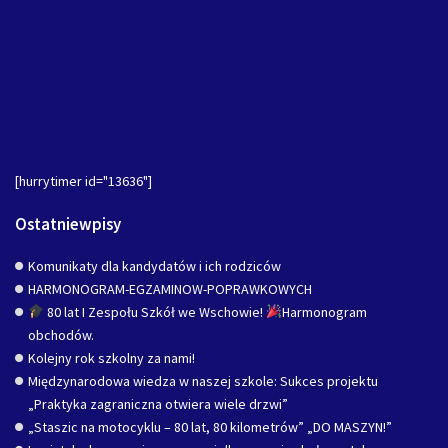
[hurrytimer id="13636"]
Ostatniewpisy
Komunikaty dla kandydatów i ich rodziców
HARMONOGRAM-EGZAMINOW-POPRAWKOWYCH
80 lat I Zespołu Szkół we Wschowie!
Harmonogram
obchodów.
Kolejny rok szkolny za nami!
Międzynarodowa wiedza w naszej szkole: Sukces projektu
„Praktyka zagraniczna otwiera wiele drzwi”
„Staszic na motocyklu – 80 lat, 80 kilometrów” „DO MASZYN!”