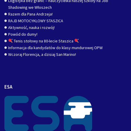
Logistyka bez granic – nauczycielka naszej szkoły na Job
Shadowing we Włoszech
Razem dla Pana Andrzeja!
RAJD MOTOCYKLOWY STASZICA
Aktywność, nauka i rozwój!
Powód do dumy!
Tenis stołowy na 80-lecie Staszica
Informacja dla kandydatów do klasy mundurowej OPW
Wczoraj Florencja, a dzisiaj San Marino!
ESA