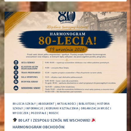
80-LECIA SZKOŁY
|
ABSOLWENT
|
AKTUALNOŚCI
|
BIBLIOTEKA
|
HISTORIA
SZKOŁY
|
INFORMACJE
|
KIERUNKI KSZTAŁCENIA
|
ORGANIZACJA WYJŚĆ I
WYCIECZEK
|
POZOSTAŁE
|
RODZIC
80 LAT I ZESPOŁU SZKÓŁ WE WSCHOWIE!
HARMONOGRAM OBCHODÓW.