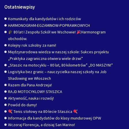
Ostatniewpisy
Komunikaty dla kandydatów i ich rodziców
HARMONOGRAM-EGZAMINOW-POPRAWKOWYCH
80 lat I Zespołu Szkół we Wschowie!
Harmonogram
obchodów.
Kolejny rok szkolny za nami!
Międzynarodowa wiedza w naszej szkole: Sukces projektu
„Praktyka zagraniczna otwiera wiele drzwi”
„Staszic na motocyklu – 80 lat, 80 kilometrów” „DO MASZYN!”
Logistyka bez granic – nauczycielka naszej szkoły na Job
Shadowing we Włoszech
Razem dla Pana Andrzeja!
RAJD MOTOCYKLOWY STASZICA
Aktywność, nauka i rozwój!
Powód do dumy!
Tenis stołowy na 80-lecie Staszica
Informacja dla kandydatów do klasy mundurowej OPW
Wczoraj Florencja, a dzisiaj San Marino!