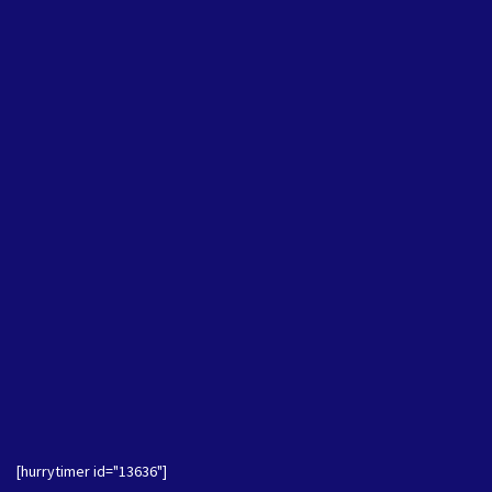
[hurrytimer id="13636"]