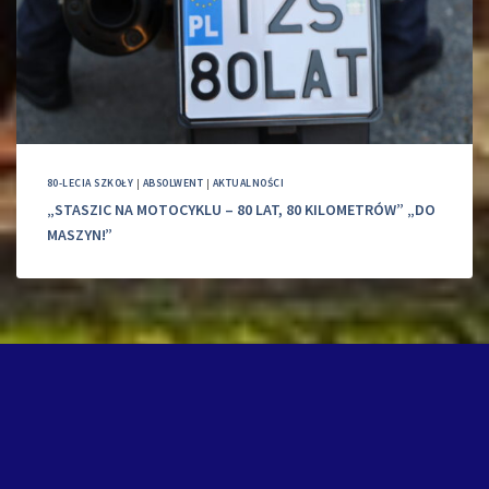
80-LECIA SZKOŁY
|
ABSOLWENT
|
AKTUALNOŚCI
„STASZIC NA MOTOCYKLU – 80 LAT, 80 KILOMETRÓW” „DO
MASZYN!”