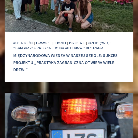
AKTUALNOŚCI
|
ERASMUS+
|
FERS VET
|
POZOSTAŁE
|
PRZEDSIĘWZIĘCIE
“PRAKTYKA ZAGRANICZNA OTWIERA WIELE DRZWI”-REALIZACJA
MIĘDZYNARODOWA WIEDZA W NASZEJ SZKOLE: SUKCES
PROJEKTU „PRAKTYKA ZAGRANICZNA OTWIERA WIELE
DRZWI”