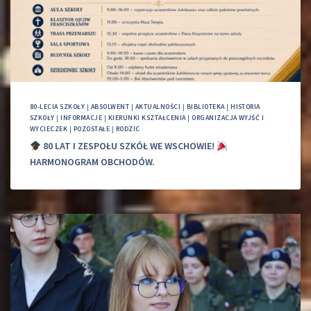
80-LECIA SZKOŁY
|
ABSOLWENT
|
AKTUALNOŚCI
|
BIBLIOTEKA
|
HISTORIA
SZKOŁY
|
INFORMACJE
|
KIERUNKI KSZTAŁCENIA
|
ORGANIZACJA WYJŚĆ I
WYCIECZEK
|
POZOSTAŁE
|
RODZIC
80 LAT I ZESPOŁU SZKÓŁ WE WSCHOWIE!
HARMONOGRAM OBCHODÓW.