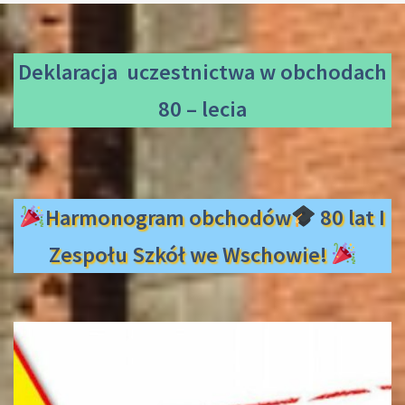
Deklaracja uczestnictwa
w obchodach
80 – lecia
Harmonogram obchodów
80 lat I
Zespołu Szkół we Wschowie!