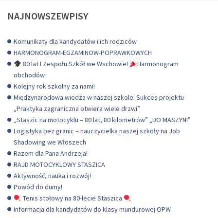
NAJNOWSZEWPISY
Komunikaty dla kandydatów i ich rodziców
HARMONOGRAM-EGZAMINOW-POPRAWKOWYCH
80 lat I Zespołu Szkół we Wschowie!
Harmonogram
obchodów.
Kolejny rok szkolny za nami!
Międzynarodowa wiedza w naszej szkole: Sukces projektu
„Praktyka zagraniczna otwiera wiele drzwi”
„Staszic na motocyklu – 80 lat, 80 kilometrów” „DO MASZYN!”
Logistyka bez granic – nauczycielka naszej szkoły na Job
Shadowing we Włoszech
Razem dla Pana Andrzeja!
RAJD MOTOCYKLOWY STASZICA
Aktywność, nauka i rozwój!
Powód do dumy!
Tenis stołowy na 80-lecie Staszica
Informacja dla kandydatów do klasy mundurowej OPW