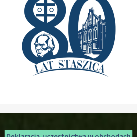
Deklaracja uczestnictwa
w obchodach