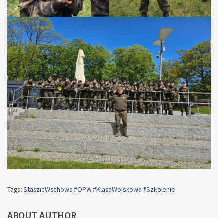
Tags:
StaszicWschowa #OPW #KlasaWojskowa #Szkolenie
ABOUT AUTHOR