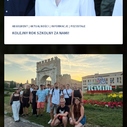
ABSOLWENT
|
AKTUALNOŚCI
|
INFORMACJE
|
POZOSTAŁE
KOLEJNY ROK SZKOLNY ZA NAMI!