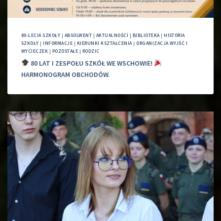
80-LECIA SZKOŁY
|
ABSOLWENT
|
AKTUALNOŚCI
|
BIBLIOTEKA
|
HISTORIA
SZKOŁY
|
INFORMACJE
|
KIERUNKI KSZTAŁCENIA
|
ORGANIZACJA WYJŚĆ I
WYCIECZEK
|
POZOSTAŁE
|
RODZIC
80 LAT I ZESPOŁU SZKÓŁ WE WSCHOWIE!
HARMONOGRAM OBCHODÓW.