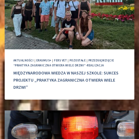
AKTUALNOŚCI
|
ERASMUS+
|
FERS VET
|
POZOSTAŁE
|
PRZEDSIĘWZIĘCIE
“PRAKTYKA ZAGRANICZNA OTWIERA WIELE DRZWI”-REALIZACJA
MIĘDZYNARODOWA WIEDZA W NASZEJ SZKOLE: SUKCES
PROJEKTU „PRAKTYKA ZAGRANICZNA OTWIERA WIELE
DRZWI”