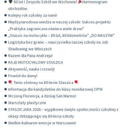
80 lat I Zespołu Szkół we Wschowie!
Harmonogram
obchodów.
Kolejny rok szkolny za nami!
Międzynarodowa wiedza w naszej szkole: Sukces projektu
„Praktyka zagraniczna otwiera wiele drzwi”
„Staszic na motocyklu – 80 lat, 80 kilometrów” „DO MASZYN!”
Logistyka bez granic – nauczycielka naszej szkoły na Job
Shadowing we Włoszech
Razem dla Pana Andrzeja!
RAJD MOTOCYKLOWY STASZICA
Aktywność, nauka i rozwój!
Powód do dumy!
Tenis stołowy na 80-lecie Staszica
Informacja dla kandydatów do klasy mundurowej OPW
Wczoraj Florencja, a dzisiaj San Marino!
Warsztaty plastyczne
STASZICJADA 2026 – wyjątkowe święto społeczności szkolnej z
okazji zbliżającego się 80-lecia szkoły
Wielkie kulinarne emocje w Warszawie!