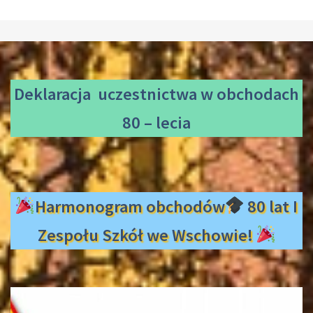
Deklaracja uczestnictwa
w obchodach
80 – lecia
Harmonogram obchodów
80 lat I
Zespołu Szkół we Wschowie!