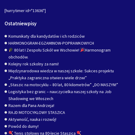
[hurrytimer id="13636"]
Ostatniewpisy
Komunikaty dla kandydatów i ich rodziców
HARMONOGRAM-EGZAMINOW-POPRAWKOWYCH
80 lat I Zespołu Szkół we Wschowie!
Harmonogram
obchodów.
Kolejny rok szkolny za nami!
Międzynarodowa wiedza w naszej szkole: Sukces projektu
„Praktyka zagraniczna otwiera wiele drzwi”
„Staszic na motocyklu – 80 lat, 80 kilometrów” „DO MASZYN!”
Logistyka bez granic – nauczycielka naszej szkoły na Job
Shadowing we Włoszech
Razem dla Pana Andrzeja!
RAJD MOTOCYKLOWY STASZICA
Aktywność, nauka i rozwój!
Powód do dumy!
Tenis stołowy na 80-lecie Staszica