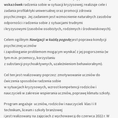
wskazówek
radzenia sobie w sytuacji kryzysowej; realizuje cele i
zadania profilaktyki uniwersalnej oraz promocji zdrowia
psychicznego. Jej zadaniem jest wzmocnienie naturalnych zasobów
odporności i radzenia sobie z sytuacjami trudnymi
i kryzysowymi (zasobów osobistych, rodzinnych i środowiskowych).
Celem ogólnym
Nawigacji w każdą pogodę
jest poprawa kondycji
psychicznej uczniów
i zapobieganie problemom mogącym wynikać z jej pogorszenia (w
tym m.in. przemocy, korzystaniu
z substancji psychoaktywnych, uzależnieniom behawioralnym).
Cel ten jest realizowany poprzez: zmotywowanie uczniów do
ćwiczenia sposobów radzenia sobie
w sytuacjach kryzysowych, wzrost kompetencji rodziców i
nauczycieli w zakresie wspierania uczniów, poprawę klimatu szkoły.
Program angażuje uczniów, rodziców i nauczycieli klas I i II
technikum, liceum i szkoły branżowej
i jest realizowany na zajęciach z wychowawcą do czerwca 2022 r. W