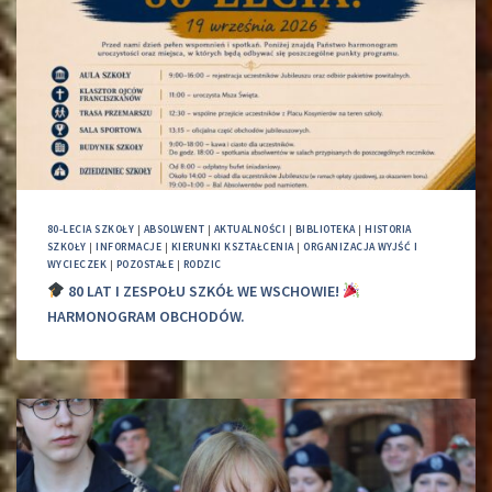
80-LECIA SZKOŁY
|
ABSOLWENT
|
AKTUALNOŚCI
|
BIBLIOTEKA
|
HISTORIA
SZKOŁY
|
INFORMACJE
|
KIERUNKI KSZTAŁCENIA
|
ORGANIZACJA WYJŚĆ I
WYCIECZEK
|
POZOSTAŁE
|
RODZIC
80 LAT I ZESPOŁU SZKÓŁ WE WSCHOWIE!
HARMONOGRAM OBCHODÓW.