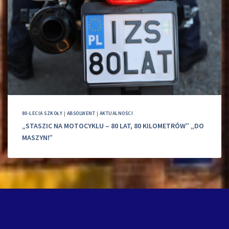
80-LECIA SZKOŁY
|
ABSOLWENT
|
AKTUALNOŚCI
„STASZIC NA MOTOCYKLU – 80 LAT, 80 KILOMETRÓW” „DO
MASZYN!”