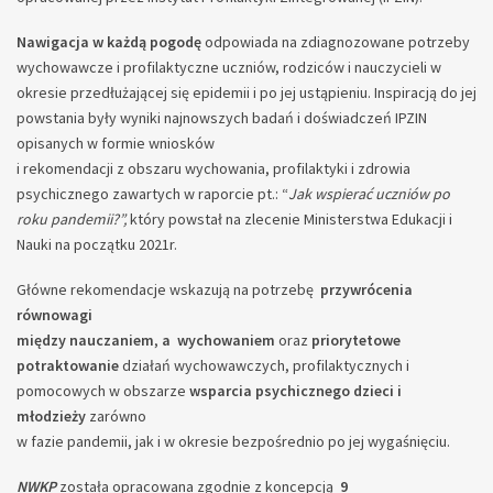
Nawigacja w każdą pogodę
odpowiada na zdiagnozowane potrzeby
wychowawcze i profilaktyczne uczniów, rodziców i nauczycieli w
okresie przedłużającej się epidemii i po jej ustąpieniu. Inspiracją do jej
powstania były wyniki najnowszych badań i doświadczeń IPZIN
opisanych w formie wniosków
i rekomendacji z obszaru wychowania, profilaktyki i zdrowia
psychicznego zawartych w raporcie pt.: “
Jak wspierać uczniów po
roku pandemii?”,
który powstał na zlecenie Ministerstwa Edukacji i
Nauki na początku 2021r.
Główne rekomendacje wskazują na potrzebę
przywrócenia
równowagi
między
nauczaniem
,
a
wychowaniem
oraz
priorytetowe
potraktowanie
działań wychowawczych, profilaktycznych i
pomocowych w obszarze
wsparcia psychicznego dzieci i
młodzieży
zarówno
w fazie pandemii, jak i w okresie bezpośrednio po jej wygaśnięciu.
NWKP
została opracowana zgodnie z koncepcją
9