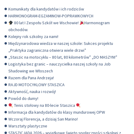
Komunikaty dla kandydatów i ich rodziców
HARMONOGRAM-EGZAMINOW-POPRAWKOWYCH
80 lat I Zespołu Szkół we Wschowie!
Harmonogram
obchodów.
Kolejny rok szkolny za nami!
Międzynarodowa wiedza w naszej szkole: Sukces projektu
„Praktyka zagraniczna otwiera wiele drzwi”
„Staszic na motocyklu – 80 lat, 80 kilometrów” „DO MASZYN!”
Logistyka bez granic – nauczycielka naszej szkoły na Job
Shadowing we Włoszech
Razem dla Pana Andrzeja!
RAJD MOTOCYKLOWY STASZICA
Aktywność, nauka i rozwój!
Powód do dumy!
Tenis stołowy na 80-lecie Staszica
Informacja dla kandydatów do klasy mundurowej OPW
Wczoraj Florencja, a dzisiaj San Marino!
Warsztaty plastyczne
STASZICJADA 2026 – wyjątkowe święto społeczności szkolnej z