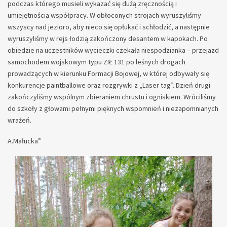
podczas którego musieli wykazać się dużą zręcznością i
umiejętnością współpracy. W obłoconych strojach wyruszyliśmy
wszyscy nad jezioro, aby nieco się opłukać i schłodzić, a następnie
wyruszyliśmy w rejs łodzią zakończony desantem w kapokach. Po
obiedzie na uczestników wycieczki czekała niespodzianka – przejazd
samochodem wojskowym typu ZIŁ 131 po leśnych drogach
prowadzących w kierunku Formacji Bojowej, w której odbywały się
konkurencje paintballowe oraz rozgrywki z „Laser tag”. Dzień drugi
zakończyliśmy wspólnym zbieraniem chrustu i ogniskiem. Wróciliśmy
do szkoły z głowami pełnymi pięknych wspomnień i niezapomnianych
wrażeń.
A.Małucka”