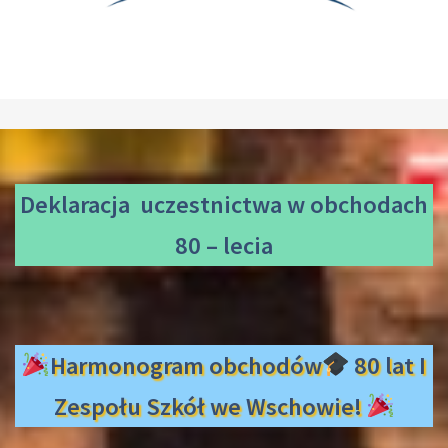
Deklaracja uczestnictwa
w obchodach
80 – lecia
Harmonogram obchodów
80 lat I
Zespołu Szkół we Wschowie!