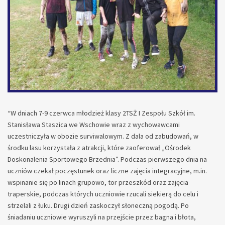
“W dniach 7-9 czerwca młodzież klasy 2TSŻ I Zespołu Szkół im.
Stanisława Staszica we Wschowie wraz z wychowawcami
uczestniczyła w obozie surviwalowym. Z dala od zabudowań, w
środku lasu korzystała z atrakcji, które zaoferował „Ośrodek
Doskonalenia Sportowego Brzednia”. Podczas pierwszego dnia na
uczniów czekał poczęstunek oraz liczne zajęcia integracyjne, m.in.
wspinanie się po linach grupowo, tor przeszkód oraz zajęcia
traperskie, podczas których uczniowie rzucali siekierą do celu i
strzelali z łuku. Drugi dzień zaskoczył słoneczną pogodą. Po
śniadaniu uczniowie wyruszyli na przejście przez bagna i błota,