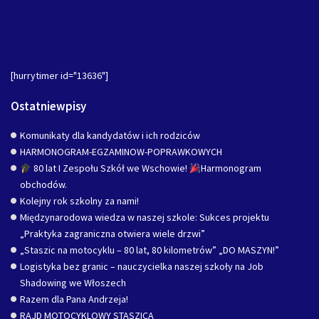
[hurrytimer id="13636"]
Ostatniewpisy
Komunikaty dla kandydatów i ich rodziców
HARMONOGRAM-EGZAMINOW-POPRAWKOWYCH
80 lat I Zespołu Szkół we Wschowie!
Harmonogram
obchodów.
Kolejny rok szkolny za nami!
Międzynarodowa wiedza w naszej szkole: Sukces projektu
„Praktyka zagraniczna otwiera wiele drzwi”
„Staszic na motocyklu – 80 lat, 80 kilometrów” „DO MASZYN!”
Logistyka bez granic – nauczycielka naszej szkoły na Job
Shadowing we Włoszech
Razem dla Pana Andrzeja!
RAJD MOTOCYKLOWY STASZICA