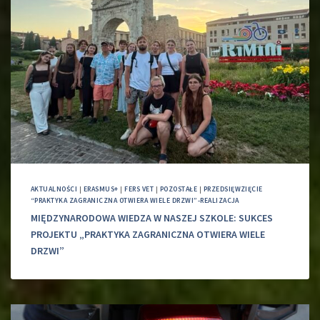
AKTUALNOŚCI
|
ERASMUS+
|
FERS VET
|
POZOSTAŁE
|
PRZEDSIĘWZIĘCIE
“PRAKTYKA ZAGRANICZNA OTWIERA WIELE DRZWI”-REALIZACJA
MIĘDZYNARODOWA WIEDZA W NASZEJ SZKOLE: SUKCES
PROJEKTU „PRAKTYKA ZAGRANICZNA OTWIERA WIELE
DRZWI”