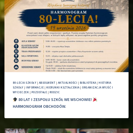
80-LECIA SZKOŁY
|
ABSOLWENT
|
AKTUALNOŚCI
|
BIBLIOTEKA
|
HISTORIA
SZKOŁY
|
INFORMACJE
|
KIERUNKI KSZTAŁCENIA
|
ORGANIZACJA WYJŚĆ I
WYCIECZEK
|
POZOSTAŁE
|
RODZIC
80 LAT I ZESPOŁU SZKÓŁ WE WSCHOWIE!
HARMONOGRAM OBCHODÓW.