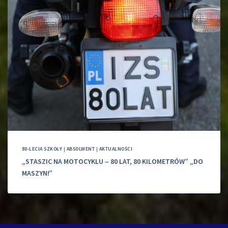
80-LECIA SZKOŁY
|
ABSOLWENT
|
AKTUALNOŚCI
„STASZIC NA MOTOCYKLU – 80 LAT, 80 KILOMETRÓW” „DO
MASZYN!”