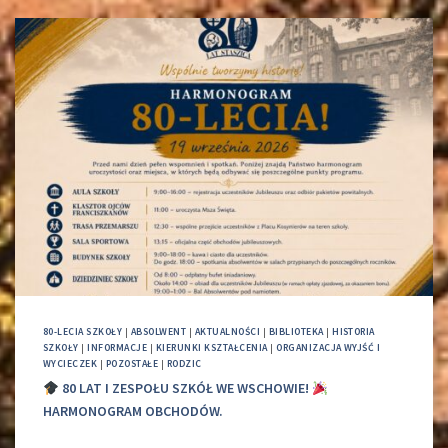
80-LECIA SZKOŁY
|
ABSOLWENT
|
AKTUALNOŚCI
|
BIBLIOTEKA
|
HISTORIA
SZKOŁY
|
INFORMACJE
|
KIERUNKI KSZTAŁCENIA
|
ORGANIZACJA WYJŚĆ I
WYCIECZEK
|
POZOSTAŁE
|
RODZIC
80 LAT I ZESPOŁU SZKÓŁ WE WSCHOWIE!
HARMONOGRAM OBCHODÓW.