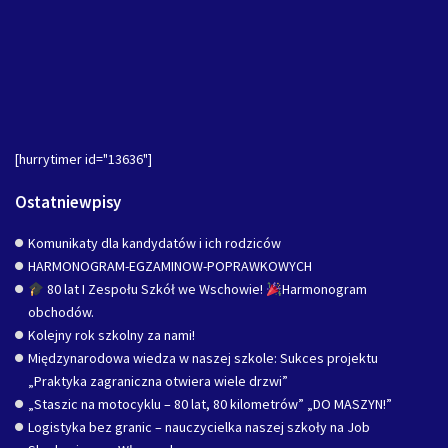
[hurrytimer id="13636"]
Ostatniewpisy
Komunikaty dla kandydatów i ich rodziców
HARMONOGRAM-EGZAMINOW-POPRAWKOWYCH
80 lat I Zespołu Szkół we Wschowie!
Harmonogram
obchodów.
Kolejny rok szkolny za nami!
Międzynarodowa wiedza w naszej szkole: Sukces projektu
„Praktyka zagraniczna otwiera wiele drzwi”
„Staszic na motocyklu – 80 lat, 80 kilometrów” „DO MASZYN!”
Logistyka bez granic – nauczycielka naszej szkoły na Job