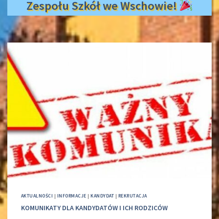
Zespołu Szkół we Wschowie!
AKTUALNOŚCI
|
INFORMACJE
|
KANDYDAT
|
REKRUTACJA
KOMUNIKATY DLA KANDYDATÓW I ICH RODZICÓW