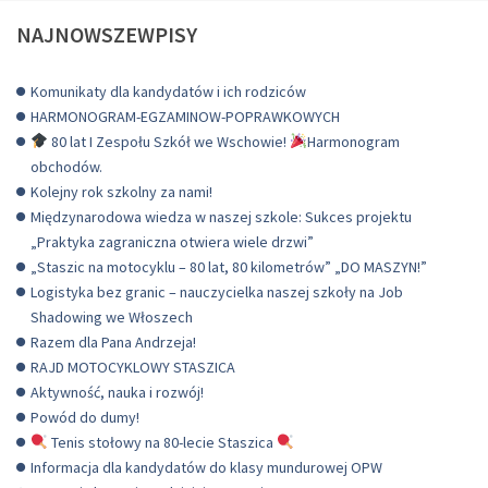
NAJNOWSZEWPISY
Komunikaty dla kandydatów i ich rodziców
HARMONOGRAM-EGZAMINOW-POPRAWKOWYCH
80 lat I Zespołu Szkół we Wschowie!
Harmonogram
obchodów.
Kolejny rok szkolny za nami!
Międzynarodowa wiedza w naszej szkole: Sukces projektu
„Praktyka zagraniczna otwiera wiele drzwi”
„Staszic na motocyklu – 80 lat, 80 kilometrów” „DO MASZYN!”
Logistyka bez granic – nauczycielka naszej szkoły na Job
Shadowing we Włoszech
Razem dla Pana Andrzeja!
RAJD MOTOCYKLOWY STASZICA
Aktywność, nauka i rozwój!
Powód do dumy!
Tenis stołowy na 80-lecie Staszica
Informacja dla kandydatów do klasy mundurowej OPW