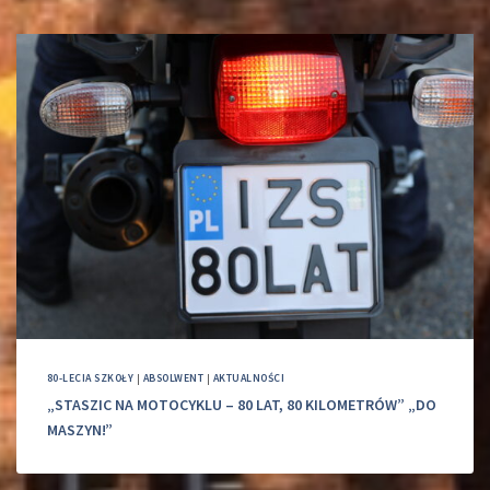
80-LECIA SZKOŁY
|
ABSOLWENT
|
AKTUALNOŚCI
„STASZIC NA MOTOCYKLU – 80 LAT, 80 KILOMETRÓW” „DO
MASZYN!”