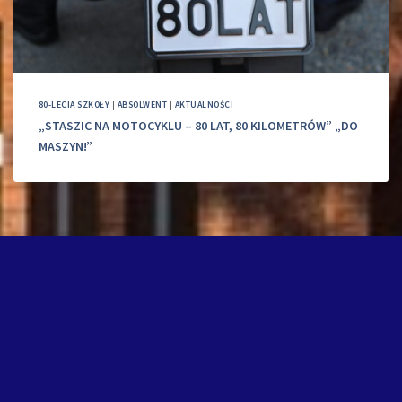
80-LECIA SZKOŁY
|
ABSOLWENT
|
AKTUALNOŚCI
„STASZIC NA MOTOCYKLU – 80 LAT, 80 KILOMETRÓW” „DO
MASZYN!”