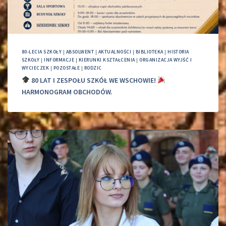
80-LECIA SZKOŁY
|
ABSOLWENT
|
AKTUALNOŚCI
|
BIBLIOTEKA
|
HISTORIA
SZKOŁY
|
INFORMACJE
|
KIERUNKI KSZTAŁCENIA
|
ORGANIZACJA WYJŚĆ I
WYCIECZEK
|
POZOSTAŁE
|
RODZIC
80 LAT I ZESPOŁU SZKÓŁ WE WSCHOWIE!
HARMONOGRAM OBCHODÓW.