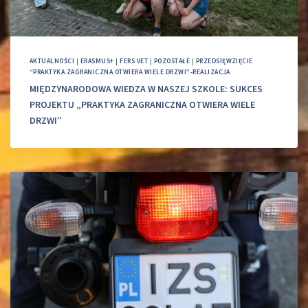
AKTUALNOŚCI
|
ERASMUS+
|
FERS VET
|
POZOSTAŁE
|
PRZEDSIĘWZIĘCIE
“PRAKTYKA ZAGRANICZNA OTWIERA WIELE DRZWI”-REALIZACJA
MIĘDZYNARODOWA WIEDZA W NASZEJ SZKOLE: SUKCES
PROJEKTU „PRAKTYKA ZAGRANICZNA OTWIERA WIELE
DRZWI”