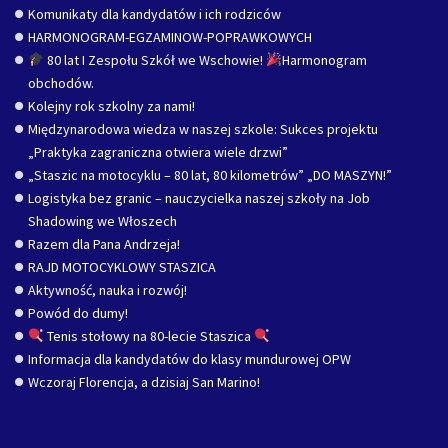
Komunikaty dla kandydatów i ich rodziców
HARMONOGRAM-EGZAMINOW-POPRAWKOWYCH
80 lat I Zespołu Szkół we Wschowie!
Harmonogram
obchodów.
Kolejny rok szkolny za nami!
Międzynarodowa wiedza w naszej szkole: Sukces projektu
„Praktyka zagraniczna otwiera wiele drzwi”
„Staszic na motocyklu – 80 lat, 80 kilometrów” „DO MASZYN!”
Logistyka bez granic – nauczycielka naszej szkoły na Job
Shadowing we Włoszech
Razem dla Pana Andrzeja!
RAJD MOTOCYKLOWY STASZICA
Aktywność, nauka i rozwój!
Powód do dumy!
Tenis stołowy na 80-lecie Staszica
Informacja dla kandydatów do klasy mundurowej OPW
Wczoraj Florencja, a dzisiaj San Marino!