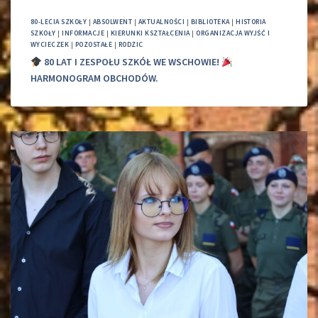
80-LECIA SZKOŁY
|
ABSOLWENT
|
AKTUALNOŚCI
|
BIBLIOTEKA
|
HISTORIA
SZKOŁY
|
INFORMACJE
|
KIERUNKI KSZTAŁCENIA
|
ORGANIZACJA WYJŚĆ I
WYCIECZEK
|
POZOSTAŁE
|
RODZIC
80 LAT I ZESPOŁU SZKÓŁ WE WSCHOWIE!
HARMONOGRAM OBCHODÓW.