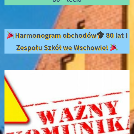
Harmonogram obchodów
80 lat I
Zespołu Szkół we Wschowie!