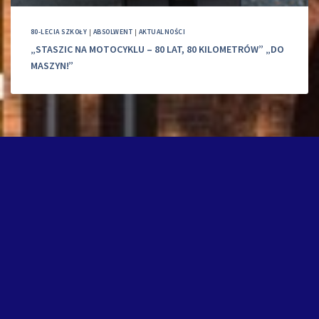
80-LECIA SZKOŁY
|
ABSOLWENT
|
AKTUALNOŚCI
„STASZIC NA MOTOCYKLU – 80 LAT, 80 KILOMETRÓW” „DO
MASZYN!”