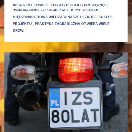
AKTUALNOŚCI
|
ERASMUS+
|
FERS VET
|
POZOSTAŁE
|
PRZEDSIĘWZIĘCIE
“PRAKTYKA ZAGRANICZNA OTWIERA WIELE DRZWI”-REALIZACJA
MIĘDZYNARODOWA WIEDZA W NASZEJ SZKOLE: SUKCES
PROJEKTU „PRAKTYKA ZAGRANICZNA OTWIERA WIELE
DRZWI”