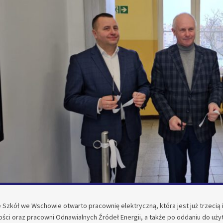
 Szkół we Wschowie otwarto pracownię elektryczną, która jest już trzecią
ci oraz pracowni Odnawialnych Źródeł Energii, a także po oddaniu do użytk