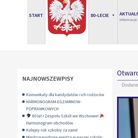
AKTUAL
START
80-LECIE
Informacje
Otwarc
NAJNOWSZEWPISY
Dodan
Komunikaty dla kandydatów i ich rodziców
HARMONOGRAM-EGZAMINOW-
POPRAWKOWYCH
80 lat I Zespołu Szkół we Wschowie!
Harmonogram obchodów.
Kolejny rok szkolny za nami!
Międzynarodowa wiedza w naszej szkole: