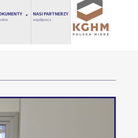
OKUMENTY
NASI PARTNERZY
kolne
współpraca