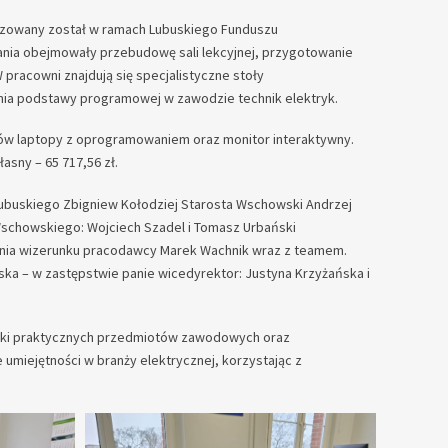
lizowany został w ramach Lubuskiego Funduszu
ia obejmowały przebudowę sali lekcyjnej, przygotowanie
pracowni znajdują się specjalistyczne stoły
wania podstawy programowej w zawodzie technik elektryk.
iów laptopy z oprogramowaniem oraz monitor interaktywny.
łasny – 65 717,56 zł.
ubuskiego Zbigniew Kołodziej Starosta Wschowski Andrzej
schowskiego: Wojciech Szadel i Tomasz Urbański
owania wizerunku pracodawcy Marek Wachnik wraz z teamem.
ka – w zastępstwie panie wicedyrektor: Justyna Krzyżańska i
auki praktycznych przedmiotów zawodowych oraz
umiejętności w branży elektrycznej, korzystając z