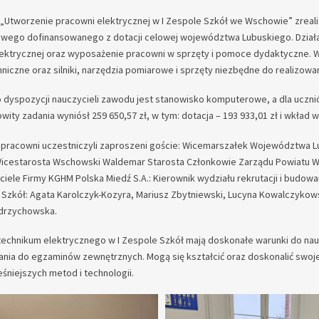
. „Utworzenie pracowni elektrycznej w I Zespole Szkół we Wschowie” zrea
ego dofinansowanego z dotacji celowej województwa Lubuskiego. Działan
elektrycznej oraz wyposażenie pracowni w sprzęty i pomoce dydaktyczne. W 
hniczne oraz silniki, narzędzia pomiarowe i sprzęty niezbędne do realizo
 dyspozycji nauczycieli zawodu jest stanowisko komputerowe, a dla uczn
wity zadania wyniósł 259 650,57 zł, w tym: dotacja – 193 933,01 zł i wkład w
 pracowni uczestniczyli zaproszeni goście: Wicemarszałek Województwa L
Wicestarosta Wschowski Waldemar Starosta Członkowie Zarządu Powiatu W
ciele Firmy KGHM Polska Miedź S.A.: Kierownik wydziału rekrutacji i bud
 Szkół: Agata Karolczyk-Kozyra, Mariusz Zbytniewski, Lucyna Kowalczykows
ędrzychowska.
technikum elektrycznego w I Zespole Szkół mają doskonałe warunki do n
nia do egzaminów zewnętrznych. Mogą się kształcić oraz doskonalić swoje 
śniejszych metod i technologii.