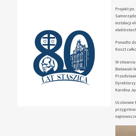
Projekt pn
Samorządow
instalacji 
elektrotec
Ponadto do
Koszt całko
W otwarciu
Bielawski 
Przedstawi
Dyrektorzy
Karolina J
Uczniowie 
przygotowa
najnowocze