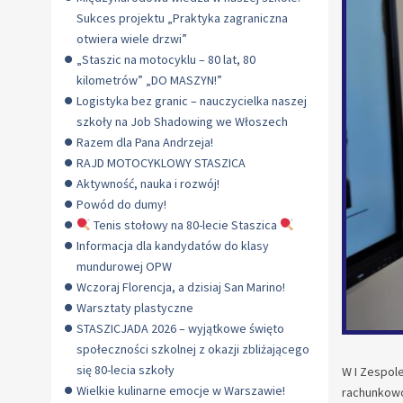
Sukces projektu „Praktyka zagraniczna
otwiera wiele drzwi”
„Staszic na motocyklu – 80 lat, 80
kilometrów” „DO MASZYN!”
Logistyka bez granic – nauczycielka naszej
szkoły na Job Shadowing we Włoszech
Razem dla Pana Andrzeja!
RAJD MOTOCYKLOWY STASZICA
Aktywność, nauka i rozwój!
Powód do dumy!
Tenis stołowy na 80-lecie Staszica
Informacja dla kandydatów do klasy
mundurowej OPW
Wczoraj Florencja, a dzisiaj San Marino!
Warsztaty plastyczne
STASZICJADA 2026 – wyjątkowe święto
społeczności szkolnej z okazji zbliżającego
się 80-lecia szkoły
W I Zespole
Wielkie kulinarne emocje w Warszawie!
rachunkowoś