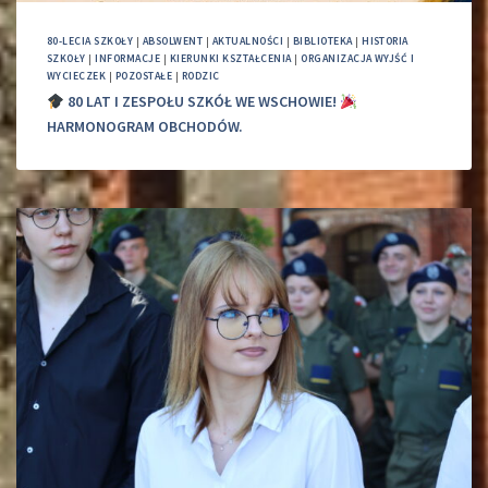
80-LECIA SZKOŁY
|
ABSOLWENT
|
AKTUALNOŚCI
|
BIBLIOTEKA
|
HISTORIA
SZKOŁY
|
INFORMACJE
|
KIERUNKI KSZTAŁCENIA
|
ORGANIZACJA WYJŚĆ I
WYCIECZEK
|
POZOSTAŁE
|
RODZIC
80 LAT I ZESPOŁU SZKÓŁ WE WSCHOWIE!
HARMONOGRAM OBCHODÓW.