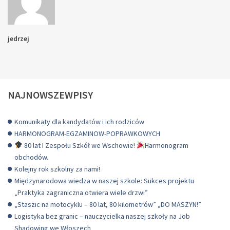
jedrzej
NAJNOWSZEWPISY
Komunikaty dla kandydatów i ich rodziców
HARMONOGRAM-EGZAMINOW-POPRAWKOWYCH
80 lat I Zespołu Szkół we Wschowie!
Harmonogram
obchodów.
Kolejny rok szkolny za nami!
Międzynarodowa wiedza w naszej szkole: Sukces projektu
„Praktyka zagraniczna otwiera wiele drzwi”
„Staszic na motocyklu – 80 lat, 80 kilometrów” „DO MASZYN!”
Logistyka bez granic – nauczycielka naszej szkoły na Job
Shadowing we Włoszech