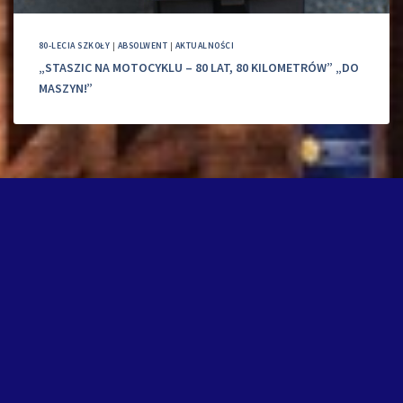
80-LECIA SZKOŁY
|
ABSOLWENT
|
AKTUALNOŚCI
„STASZIC NA MOTOCYKLU – 80 LAT, 80 KILOMETRÓW” „DO
MASZYN!”